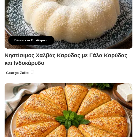
Γλυκό και Επιδόρπιο
Νηστίσιμος Χαλβάς Καρύδας με Γάλα Καρύδας
και Ινδοκάρυδο
George Zolis
Posted
by