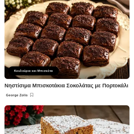
Κουλούρια και Μπισκότα
Νηστίσιμα Μπισκοτάκια Σοκολάτας με Πορτοκάλι
George Zolis
Posted
by