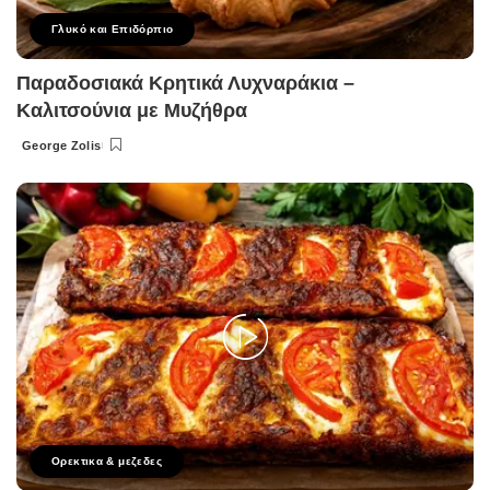
Γλυκό και Επιδόρπιο
Παραδοσιακά Κρητικά Λυχναράκια –
Καλιτσούνια με Μυζήθρα
George Zolis
Posted
by
Ορεκτικα & μεζεδες