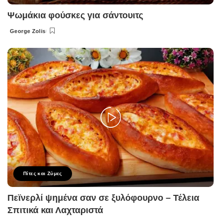
Ψωμάκια φούσκες για σάντουιτς
George Zolis
Posted
by
Πίτες και Ζύμες
Πεϊνερλί ψημένα σαν σε ξυλόφουρνο – Τέλεια
Σπιτικά και Λαχταριστά