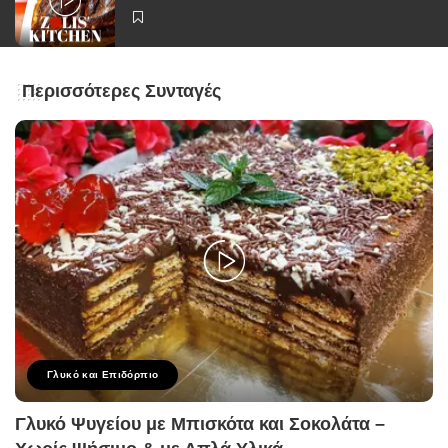
Περισσότερες Συνταγές
Γλυκό και Επιδόρπιο
Γλυκό Ψυγείου με Μπισκότα και Σοκολάτα –