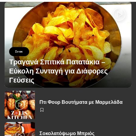
Σνακ
Τραγανά Σπιτικά Πατατάκια –
Εύκολη Συνταγή για Διάφορες
Γεύσεις
George Zolis
22 Σεπτεμβρίου 2025
Posted
by
Πτι Φουρ Βουτήματα με Μαρμελάδα
Σοκολατόψωμο Μπριός