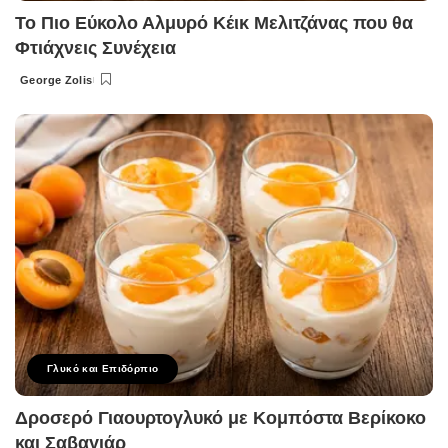
Το Πιο Εύκολο Αλμυρό Κέικ Μελιτζάνας που θα
Φτιάχνεις Συνέχεια
George Zolis
Posted
by
Γλυκό και Επιδόρπιο
Δροσερό Γιαουρτογλυκό με Κομπόστα Βερίκοκο
και Σαβαγιάρ