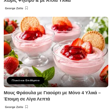
Χωρίς Ψήσιμο & με Απλά Υλικά
George Zolis
Posted
by
Γλυκό και Επιδόρπιο
Μους Φράουλα με Γιαούρτι με Μόνο 4 Υλικά –
Έτοιμη σε Λίγα Λεπτά
George Zolis
Posted