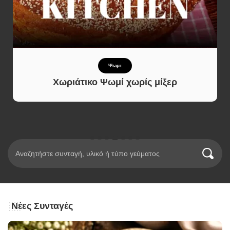
Γλυκό και Επιδόρπιο
ρ
Νηστίσιμο Κέικ Μήλου με Κανέλα &
Σοκολάτα – Αφράτο και Πανεύκολο
Νέες Συνταγές