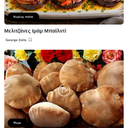
Κυρίως πιάτο
Μελιτζάνες Ιμάμ Μπαϊλντί
George Zolis
Posted
by
Ψωμι