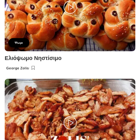
Ψωμι
Ελιόψωμο Νηστίσιμο
George Zolis
Posted
by