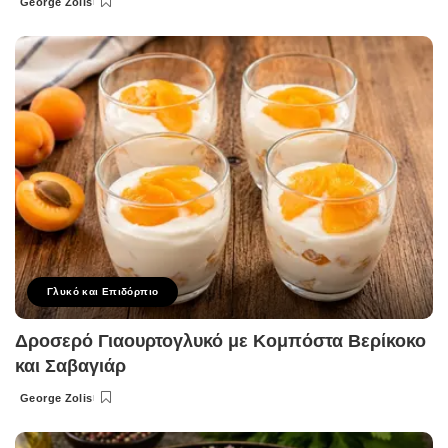
George Zolis
Posted
by
Γλυκό και Επιδόρπιο
Δροσερό Γιαουρτογλυκό με Κομπόστα Βερίκοκο
και Σαβαγιάρ
George Zolis
Posted
by