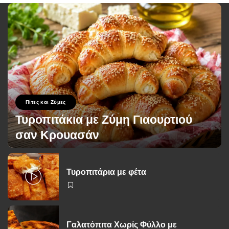
Πίτες και Ζύμες
Τυροπιτάκια με Ζύμη Γιαουρτιού
σαν Κρουασάν
George Zolis
12 Ιουλίου 2026
Posted
by
Τυροπιτάρια με φέτα
Γαλατόπιτα Χωρίς Φύλλο με