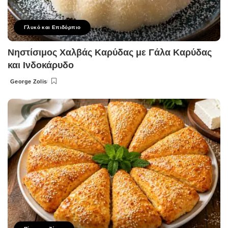
Γλυκό και Επιδόρπιο
Νηστίσιμος Χαλβάς Καρύδας με Γάλα Καρύδας
και Ινδοκάρυδο
George Zolis
Posted
by