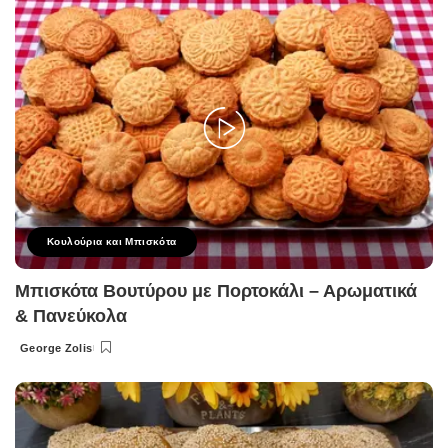
Κουλούρια και Μπισκότα
Μπισκότα Βουτύρου με Πορτοκάλι – Αρωματικά
& Πανεύκολα
George Zolis
Posted
by