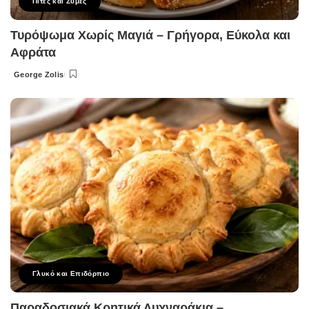
Πίτες και Ζύμες
Τυρόψωμα Χωρίς Μαγιά – Γρήγορα, Εύκολα και
Αφράτα
George Zolis
Posted
by
Γλυκό και Επιδόρπιο
Παραδοσιακά Κρητικά Λυχναράκια –