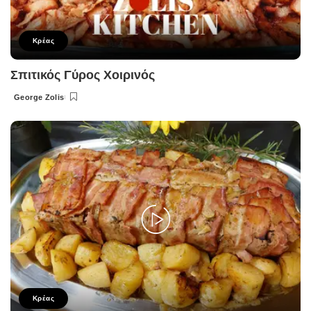
Κρέας
Σπιτικός Γύρος Χοιρινός
George Zolis
Posted
by
Κρέας