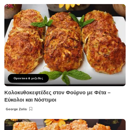
by
Ορεκτικα & μεζεδες
Κολοκυθοκεφτέδες στον Φούρνο με Φέτα –
Εύκολοι και Νόστιμοι
George Zolis
Posted
by