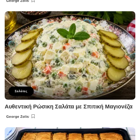
George Zolis
Posted
by
Σαλάτες
Αυθεντική Ρώσικη Σαλάτα με Σπιτική Μαγιονέζα
George Zolis
Posted
by