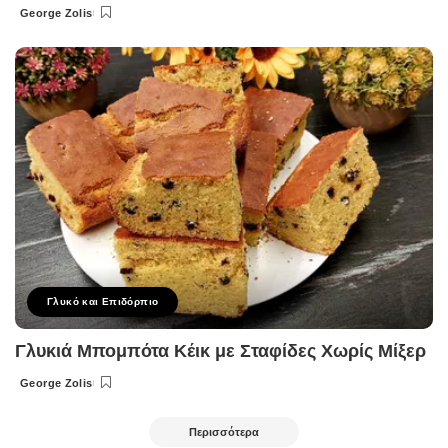
George Zolis
Posted
by
Γλυκό και Επιδόρπιο
Γλυκιά Μπομπότα Κέικ με Σταφίδες Χωρίς Μίξερ
George Zolis
Posted
by
Περισσότερα