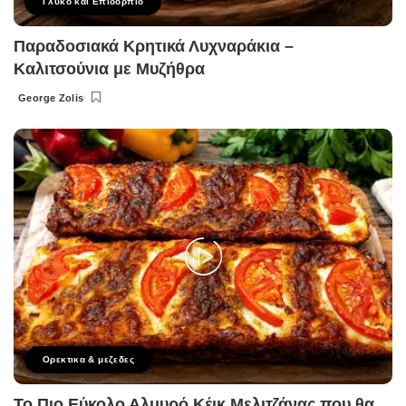
Γλυκό και Επιδόρπιο
Παραδοσιακά Κρητικά Λυχναράκια –
Καλιτσούνια με Μυζήθρα
George Zolis
Posted
by
Ορεκτικα & μεζεδες
Το Πιο Εύκολο Αλμυρό Κέικ Μελιτζάνας που θα