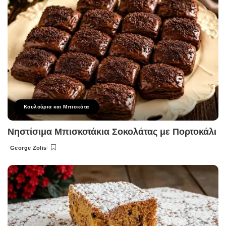
Κουλούρια και Μπισκότα
Νηστίσιμα Μπισκοτάκια Σοκολάτας με Πορτοκάλι
George Zolis
Posted
by