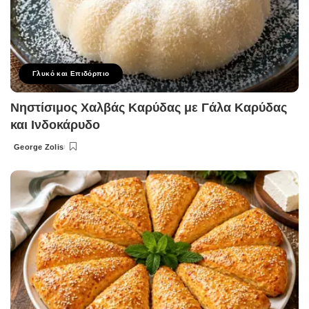
Γλυκό και Επιδόρπιο
Νηστίσιμος Χαλβάς Καρύδας με Γάλα Καρύδας
και Ινδοκάρυδο
George Zolis
Posted
by