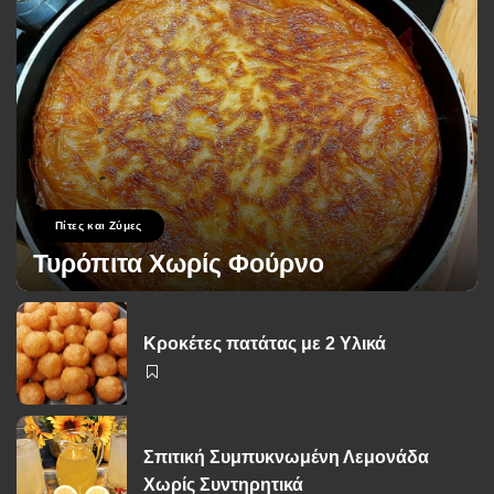
Πίτες και Ζύμες
Τυρόπιτα Χωρίς Φούρνο
George Zolis
17 Σεπτεμβρίου 2024
Posted
by
Κροκέτες πατάτας με 2 Υλικά
Σπιτική Συμπυκνωμένη Λεμονάδα
Χωρίς Συντηρητικά