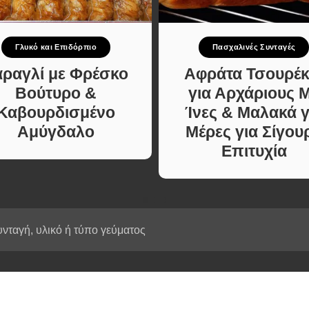
Κυρίως πιάτο
ι Φαγητά
Κρέας
ας
Ζυμαρικά
Γλυκό και Επιδόρπιο
Πασχαλινές Συνταγές
κές
Πίτες και Ζύμες
 Μελών
αραγλί με Φρέσκο
Αφράτα Τσουρέκ
Σαλάτες
Βούτυρο &
για Αρχάριους 
Σνακ
Καβουρδισμένο
Ίνες & Μαλακά γ
Σούπες και Φαγητά
Αμύγδαλο
Μέρες για Σίγου
Κατσαρόλας
Επιτυχία
Χορτοφαγικές
Συνταγές Μελών