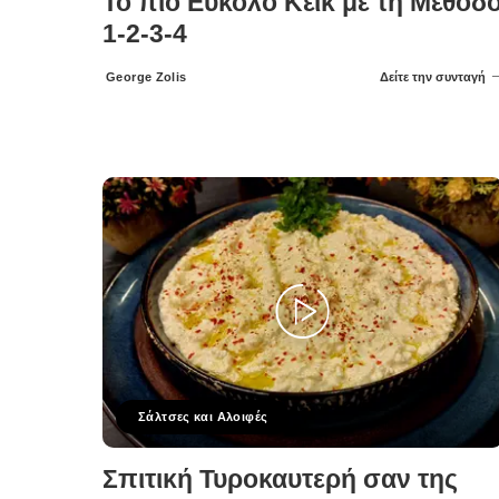
Το πιο Εύκολο Κέικ με τη Μέθοδ
1-2-3-4
George Zolis
Δείτε την συνταγή
Posted
by
Σάλτσες και Αλοιφές
Σπιτική Τυροκαυτερή σαν της