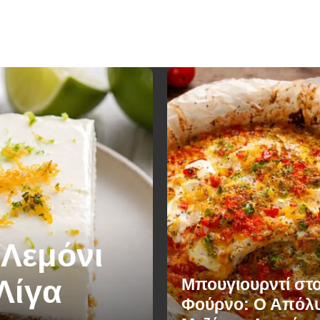
 Λεμόνι
Λίγα
Μπουγιουρντί στ
Φούρνο: Ο Απόλ