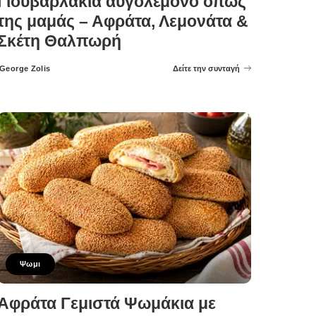
Γιουβαρλάκια αυγολέμονο όπως
της μαμάς – Αφράτα, Λεμονάτα &
Σκέτη Θαλπωρή
George Zolis
Δείτε την συνταγή
Posted
by
Ψωμι
Αφράτα Γεμιστά Ψωμάκια με