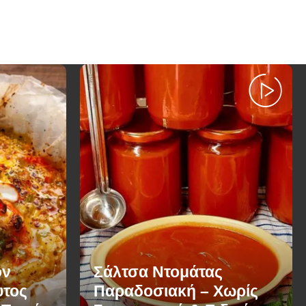
ον
Σάλτσα Ντομάτας
υτος
Παραδοσιακή – Χωρίς