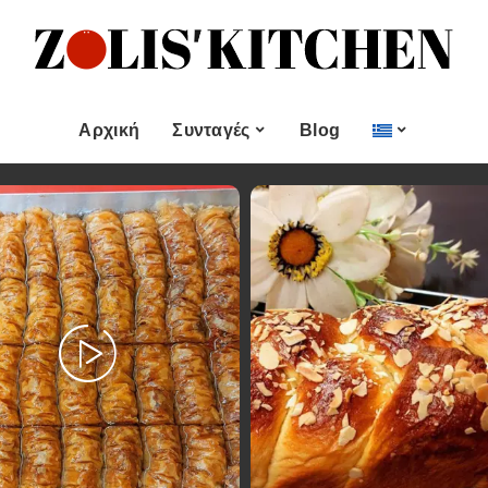
ες
Εποχιακές Συνταγές
& μεζεδες
Χριστουγεννιάτικες
Συνταγές
Αρχική
Συνταγές
Blog
Πασχαλινές Συνταγές
 και
Νηστίσιμες Συνταγές
Κατηγορίες
Εποχιακές Συνταγές
 Επιδόρπιο
Συνταγές για Αγίου
Βαλεντίνου
Χυμοί
Ορεκτικα & μεζεδες
Χριστουγεννιάτικες
Θαλασσινά
Συνταγές
Ψωμι
αι Αλοιφές
Πασχαλινές Συνταγές
Κουλούρια και
άτο
Μπισκότα
Νηστίσιμες Συνταγές
Γλυκό και Επιδόρπιο
Συνταγές για Αγίου
Βαλεντίνου
Ποτά και Χυμοί
Ζύμες
Ψάρι και Θαλασσινά
Σάλτσες και Αλοιφές