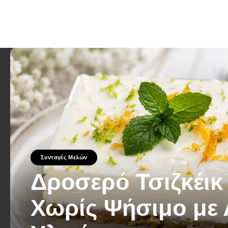
Συνταγές Μελών
Δροσερό Τσιζκέικ
Χωρίς Ψήσιμο με 