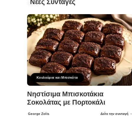
Νέες Συνταγές
Κουλούρια και Μπισκότα
Νηστίσιμα Μπισκοτάκια
Σοκολάτας με Πορτοκάλι
George Zolis
Δείτε την συνταγή
Posted
by