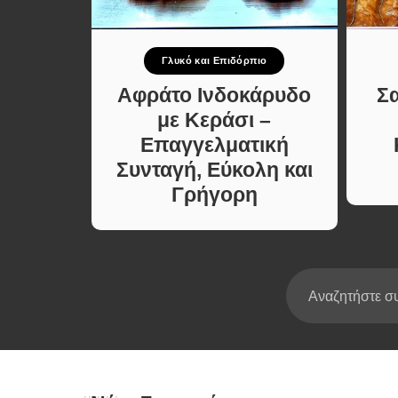
Σούπες κα
Κατσαρόλ
Γλυκό και Επιδόρπιο
Χορτοφαγι
νταγές
Συνταγές
Αφράτο Ινδοκάρυδο
Σ
Κέικ
με Κεράσι –
Επαγγελματική
Συνταγή, Εύκολη και
Γρήγορη