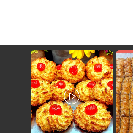
Κατηγορί
Ορεκτικα 
Ψωμι
Κουλούρια
Μπισκότα
Γλυκό και
Ποτά και 
Ψάρι και 
Σάλτσες κ
Κυρίως πι
Κρέας
Ζυμαρικά
Πίτες και 
Σαλάτες
Σνακ