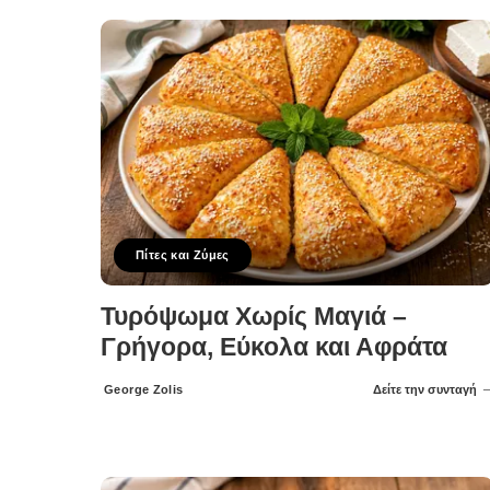
Πίτες και Ζύμες
Τυρόψωμα Χωρίς Μαγιά –
Γρήγορα, Εύκολα και Αφράτα
George Zolis
Δείτε την συνταγή
Posted
by