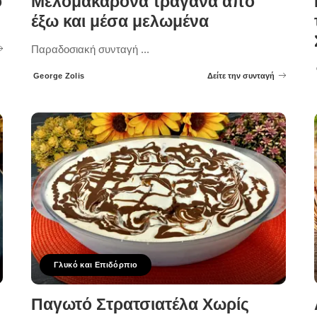
ο
Μελομακάρονα τραγανά από
έξω και μέσα μελωμένα
Παραδοσιακή συνταγή
...
George Zolis
Δείτε την συνταγή
Posted
by
Γλυκό και Επιδόρπιο
Παγωτό Στρατσιατέλα Χωρίς