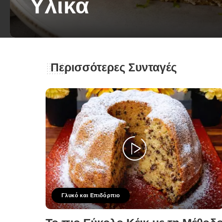
Υλικά
George Zolis
22 Ιουνίου 2026
Posted
by
Περισσότερες Συνταγές
Γλυκό και Επιδόρπιο