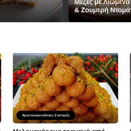
Μεζές με Λιωμένα
& Ζουμερή Ντομά
Χριστουγεννιάτικες Συνταγές