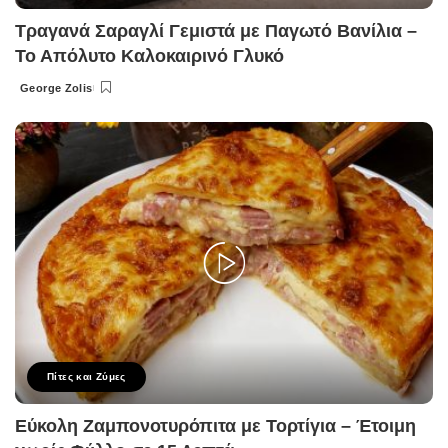
Τραγανά Σαραγλί Γεμιστά με Παγωτό Βανίλια –
Το Απόλυτο Καλοκαιρινό Γλυκό
George Zolis
Posted
by
Πίτες και Ζύμες
Εύκολη Ζαμπονοτυρόπιτα με Τορτίγια – Έτοιμη