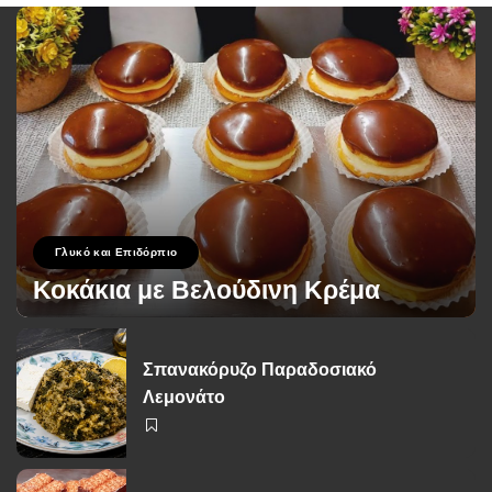
Γλυκό και Επιδόρπιο
Κοκάκια με Βελούδινη Κρέμα
George Zolis
19 Σεπτεμβρίου 2024
Posted
by
Σπανακόρυζο Παραδοσιακό
Λεμονάτο