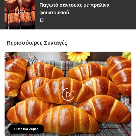
Παγωτό σάντουιτς με πραλίνα
φουντουκιού
Περισσότερες Συνταγές
Πίτες και Ζύμες