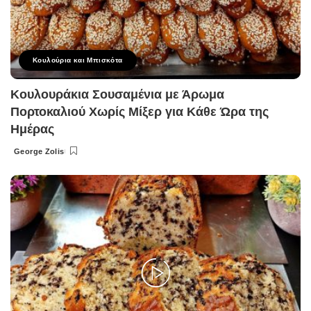
Κουλούρια και Μπισκότα
Κουλουράκια Σουσαμένια με Άρωμα
Πορτοκαλιού Χωρίς Μίξερ για Κάθε Ώρα της
Ημέρας
George Zolis
Posted
by