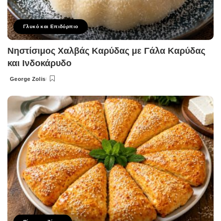
Γλυκό και Επιδόρπιο
Νηστίσιμος Χαλβάς Καρύδας με Γάλα Καρύδας
και Ινδοκάρυδο
George Zolis
Posted
by