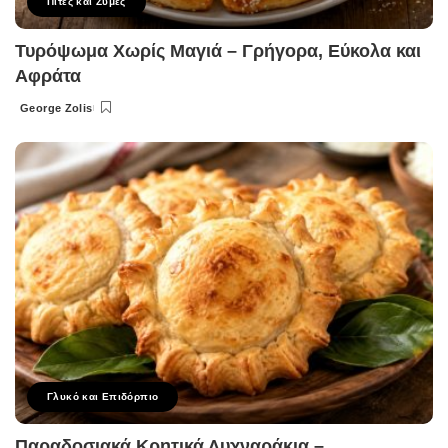
Πίτες και Ζύμες
Τυρόψωμα Χωρίς Μαγιά – Γρήγορα, Εύκολα και
Αφράτα
George Zolis
Posted
by
Γλυκό και Επιδόρπιο
Παραδοσιακά Κρητικά Λυχναράκια –