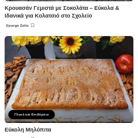
Κρουασάν Γεμιστά με Σοκολάτα – Εύκολα &
Ιδανικά για Κολατσιό στο Σχολείο
George Zolis
Posted
by
Γλυκό και Επιδόρπιο
Εύκολη Μηλόπιτα