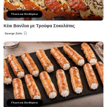
Γλυκό και Επιδόρπιο
Κέικ Βανίλια με Τρούφα Σοκολάτας
George Zolis
Posted
by
Γλυκό και Επιδόρπιο