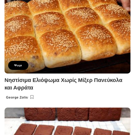
Ψωμι
Νηστίσιμα Ελιόψωμα Χωρίς Μίξερ Πανεύκολα
και Αφράτα
George Zolis
Posted
by