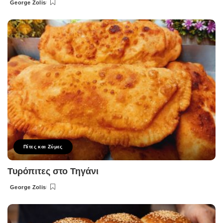
George Zolis
Posted
by
Πίτες και Ζύμες
Τυρόπιτες στο Τηγάνι
George Zolis
Posted
by