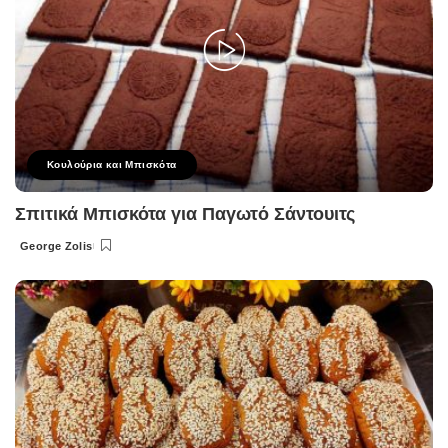
Κουλούρια και Μπισκότα
Σπιτικά Μπισκότα για Παγωτό Σάντουιτς
George Zolis
Posted
by