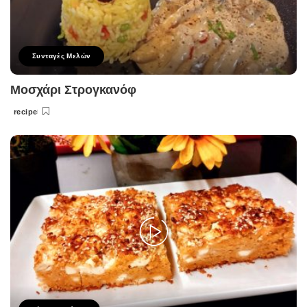
Συνταγές Μελών
Μοσχάρι Στρογκανόφ
recipe
Posted
by