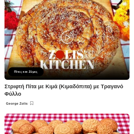
Πίτες και Ζύμες
Στριφτή Πίτα με Κιμά (Κιμαδόπιτα) με Τραγανό
Φύλλο
George Zolis
Posted
by