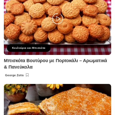
Κουλούρια και Μπισκότα
Μπισκότα Βουτύρου με Πορτοκάλι – Αρωματικά
& Πανεύκολα
George Zolis
Posted
by