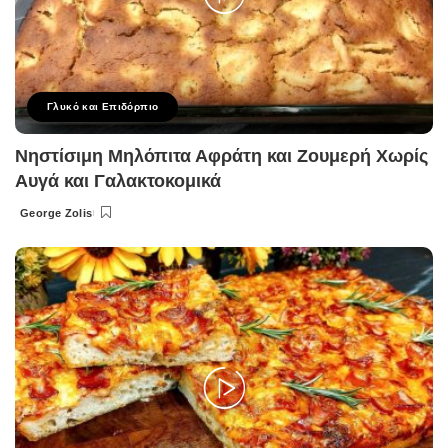
Γλυκό και Επιδόρπιο
Νηστίσιμη Μηλόπιτα Αφράτη και Ζουμερή Χωρίς
Αυγά και Γαλακτοκομικά
George Zolis
Posted
by