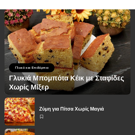
Γλυκό και Επιδόρπιο
Γλυκιά Μπομπότα Κέικ με Σταφίδες
Χωρίς Μίξερ
George Zolis
1 Ιουνίου 2026
Posted
by
Ζύμη για Πίτσα Χωρίς Μαγιά