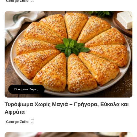
George Zolis
Posted
by
Πίτες και Ζύμες
Τυρόψωμα Χωρίς Μαγιά – Γρήγορα, Εύκολα και
Αφράτα
George Zolis
Posted
by