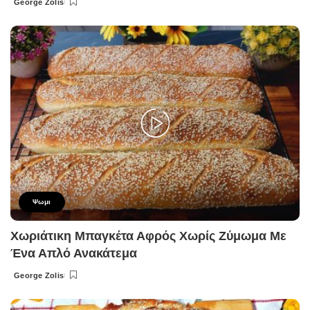
George Zolis
Posted
by
Ψωμι
Χωριάτικη Μπαγκέτα Αφρός Χωρίς Ζύμωμα Με
Ένα Απλό Ανακάτεμα
George Zolis
Posted
by