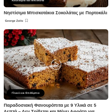
Κουλούρια και Μπισκότα
Νηστίσιμα Μπισκοτάκια Σοκολάτας με Πορτοκάλι
George Zolis
Posted
by
Γλυκό και Επιδόρπιο
Παραδοσιακή Φανουρόπιτα με 9 Υλικά σε 5
Λεπτά – Δεν Τρίβεται και Μένει Αφράτη για