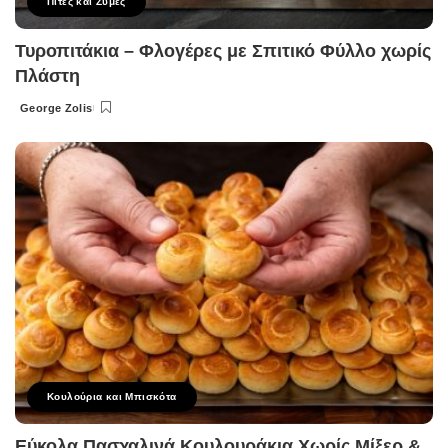
Πίτες και Ζύμες
Τυροπιτάκια – Φλογέρες με Σπιτικό Φύλλο χωρίς
Πλάστη
George Zolis
Posted
by
Κουλούρια και Μπισκότα
Εύκολα Πασχαλινά Κουλουράκια Χωρίς Μίξερ &