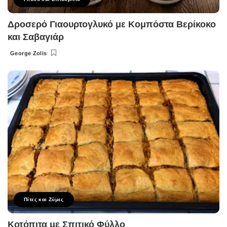
Δροσερό Γιαουρτογλυκό με Κομπόστα Βερίκοκο
και Σαβαγιάρ
George Zolis
Posted
by
Πίτες και Ζύμες
Κοτόπιτα με Σπιτικό Φύλλο