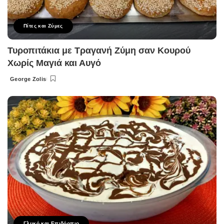
Πίτες και Ζύμες
Τυροπιτάκια με Τραγανή Ζύμη σαν Κουρού
Χωρίς Μαγιά και Αυγό
George Zolis
Posted
by
Γλυκό και Επιδόρπιο