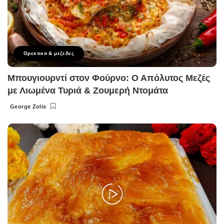
Ορεκτικα & μεζεδες
Μπουγιουρντί στον Φούρνο: Ο Απόλυτος Μεζές
με Λιωμένα Τυριά & Ζουμερή Ντομάτα
George Zolis
Posted
by