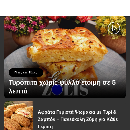
Πίτες και Ζύμες
Τυρόπιτα χωρίς φύλλο έτοιμη σε 5
λεπτά
George Zolis
13 Σεπτεμβρίου 2023
Posted
by
Αφράτα Γεμιστά Ψωμάκια με Τυρί &
Ζαμπόν – Πανεύκολη Ζύμη για Κάθε
Γέμιση