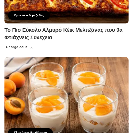
Ορεκτικα & μεζεδες
Το Πιο Εύκολο Αλμυρό Κέικ Μελιτζάνας που θα
Φτιάχνεις Συνέχεια
George Zolis
Posted
by
Γλυκό και Επιδόρπιο