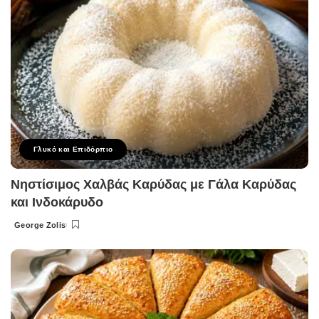
Γλυκό και Επιδόρπιο
Νηστίσιμος Χαλβάς Καρύδας με Γάλα Καρύδας
και Ινδοκάρυδο
George Zolis
Posted
by