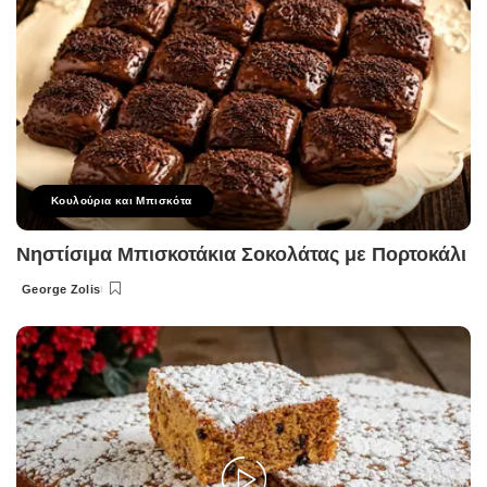
Κουλούρια και Μπισκότα
Νηστίσιμα Μπισκοτάκια Σοκολάτας με Πορτοκάλι
George Zolis
Posted
by