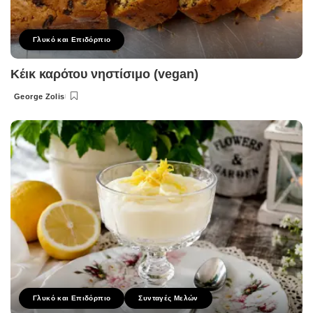
Γλυκό και Επιδόρπιο
Κέικ καρότου νηστίσιμο (vegan)
George Zolis
Posted
by
Γλυκό και Επιδόρπιο
Συνταγές Μελών