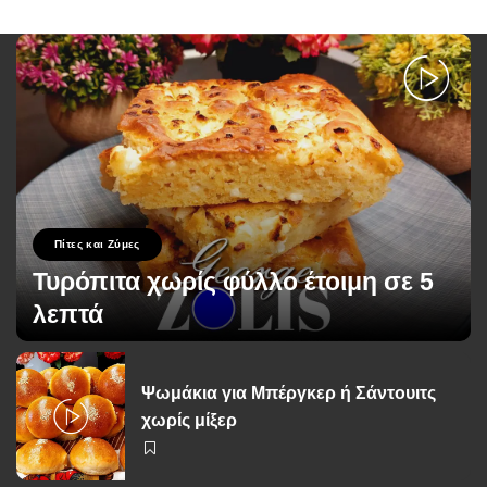
Πίτες και Ζύμες
Τυρόπιτα χωρίς φύλλο έτοιμη σε 5
λεπτά
George Zolis
13 Σεπτεμβρίου 2023
Posted
by
Ψωμάκια για Μπέργκερ ή Σάντουιτς
χωρίς μίξερ