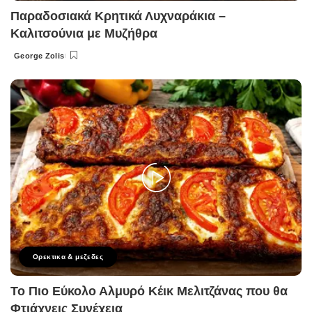
Παραδοσιακά Κρητικά Λυχναράκια –
Καλιτσούνια με Μυζήθρα
George Zolis
Posted
by
Ορεκτικα & μεζεδες
Το Πιο Εύκολο Αλμυρό Κέικ Μελιτζάνας που θα
Φτιάχνεις Συνέχεια