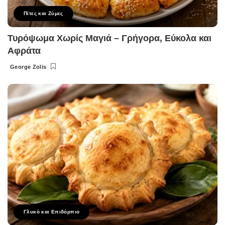
Πίτες και Ζύμες
Τυρόψωμα Χωρίς Μαγιά – Γρήγορα, Εύκολα και
Αφράτα
George Zolis
Posted
by
Γλυκό και Επιδόρπιο