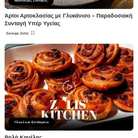
Νηστίσιμες Συνταγές
Άρτοι Αρτοκλασίας με Γλυκάνισο – Παραδοσιακή
Συνταγή Υπέρ Υγείας
George Zolis
Posted
by
Γλυκό και Επιδόρπιο
Ρολά Κανέλας