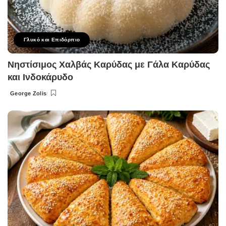
Γλυκό και Επιδόρπιο
Νηστίσιμος Χαλβάς Καρύδας με Γάλα Καρύδας
και Ινδοκάρυδο
George Zolis
Posted
by