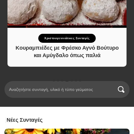
Γλυκό και Επιδόρπιο
Κορμός Σοκολάτας με Μπισκότα
(Μωσαϊκό) Χωρίς Κακάο σε 10 Λεπτά
Νέες Συνταγές