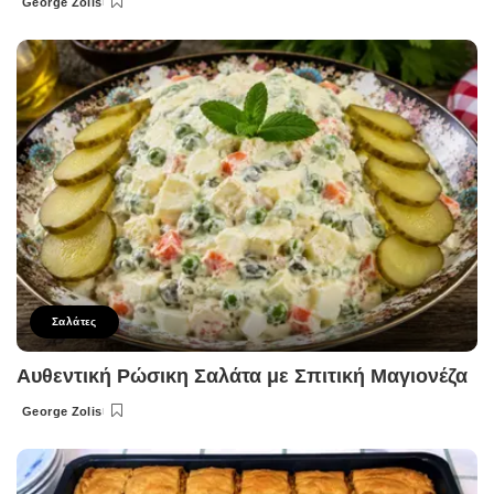
George Zolis
Posted
by
Σαλάτες
Αυθεντική Ρώσικη Σαλάτα με Σπιτική Μαγιονέζα
George Zolis
Posted
by