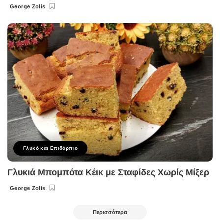
George Zolis
Posted
by
Γλυκό και Επιδόρπιο
Γλυκιά Μπομπότα Κέικ με Σταφίδες Χωρίς Μίξερ
George Zolis
Posted
by
Περισσότερα