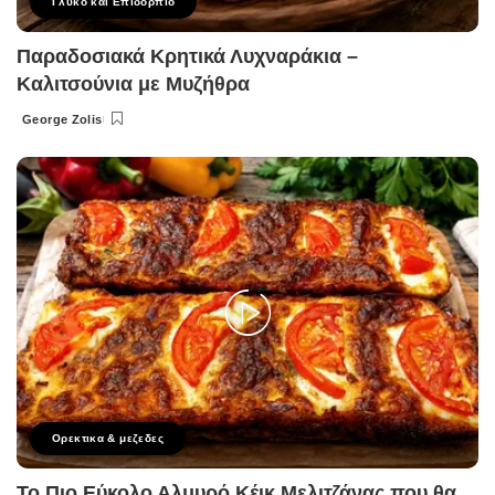
Γλυκό και Επιδόρπιο
Παραδοσιακά Κρητικά Λυχναράκια –
Καλιτσούνια με Μυζήθρα
George Zolis
Posted
by
Ορεκτικα & μεζεδες
Το Πιο Εύκολο Αλμυρό Κέικ Μελιτζάνας που θα