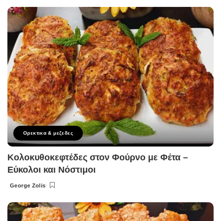
by
Ορεκτικα & μεζεδες
Κολοκυθοκεφτέδες στον Φούρνο με Φέτα –
Εύκολοι και Νόστιμοι
George Zolis
Posted
by