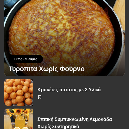
Πίτες και Ζύμες
Τυρόπιτα Χωρίς Φούρνο
George Zolis
17 Σεπτεμβρίου 2024
Posted
by
Κροκέτες πατάτας με 2 Υλικά
Σπιτική Συμπυκνωμένη Λεμονάδα
Χωρίς Συντηρητικά