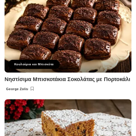
Κουλούρια και Μπισκότα
Νηστίσιμα Μπισκοτάκια Σοκολάτας με Πορτοκάλι
George Zolis
Posted
by