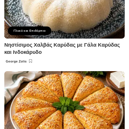
Γλυκό και Επιδόρπιο
Νηστίσιμος Χαλβάς Καρύδας με Γάλα Καρύδας
και Ινδοκάρυδο
George Zolis
Posted
by