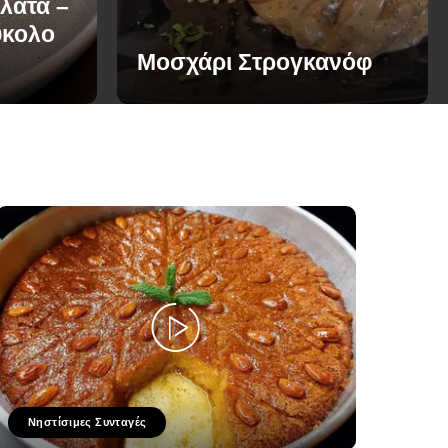
λάτα –
ύκολο
Μοσχάρι Στρογκανόφ
Νηστίσιμες Συνταγές