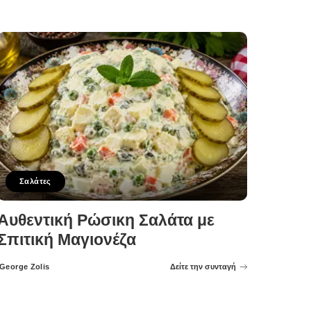
Posted
by
Σαλάτες
Αυθεντική Ρώσικη Σαλάτα με
Σπιτική Μαγιονέζα
George Zolis
Δείτε την συνταγή
Posted
by