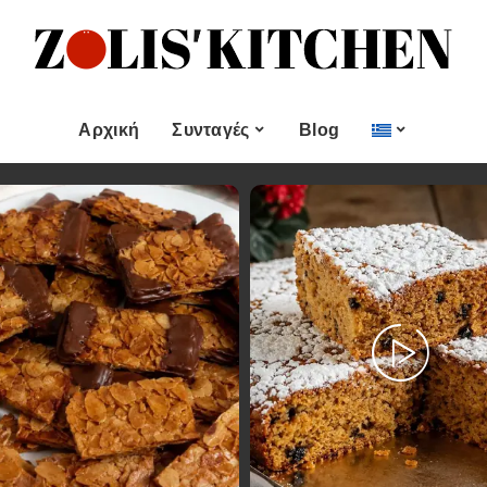
ες
Εποχιακές Συνταγές
& μεζεδες
Χριστουγεννιάτικες
Συνταγές
Αρχική
Συνταγές
Blog
Πασχαλινές Συνταγές
 και
Νηστίσιμες Συνταγές
Κατηγορίες
Εποχιακές Συνταγές
 Επιδόρπιο
Συνταγές για Αγίου
Βαλεντίνου
Χυμοί
Ορεκτικα & μεζεδες
Χριστουγεννιάτικες
Θαλασσινά
Συνταγές
Ψωμι
αι Αλοιφές
Πασχαλινές Συνταγές
Κουλούρια και
άτο
Μπισκότα
Νηστίσιμες Συνταγές
Γλυκό και Επιδόρπιο
Συνταγές για Αγίου
Βαλεντίνου
Ποτά και Χυμοί
Ζύμες
Ψάρι και Θαλασσινά
Σάλτσες και Αλοιφές