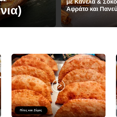
με Κανέλα & Σοκο
νια)
Αφράτο και Πανε
Πίτες και Ζύμες