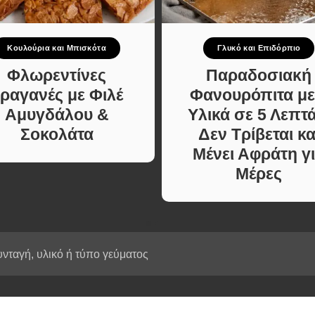
Κυρίως πιάτο
ι Φαγητά
Κρέας
ας
Ζυμαρικά
Κουλούρια και Μπισκότα
Γλυκό και Επιδόρπιο
κές
Πίτες και Ζύμες
 Μελών
Φλωρεντίνες
Παραδοσιακή
Σαλάτες
ραγανές με Φιλέ
Φανουρόπιτα με
Σνακ
Αμυγδάλου &
Υλικά σε 5 Λεπτά
Σούπες και Φαγητά
Σοκολάτα
Δεν Τρίβεται κα
Κατσαρόλας
Μένει Αφράτη γ
Χορτοφαγικές
Μέρες
Συνταγές Μελών