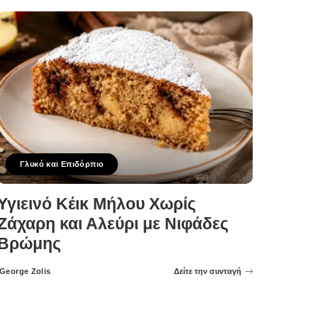
Γλυκό και Επιδόρπιο
Υγιεινό Κέικ Μήλου Χωρίς
Ζάχαρη και Αλεύρι με Νιφάδες
Βρώμης
George Zolis
Δείτε την συνταγή
Posted
by