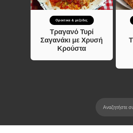
Σούπες κα
Κατσαρόλ
Ορεκτικα & μεζεδες
Χορτοφαγι
Συνταγές
δόψωμο
Τραγανό Τυρί
ις Τυρί
Σαγανάκι με Χρυσή
Τ
και
Κρούστα
το