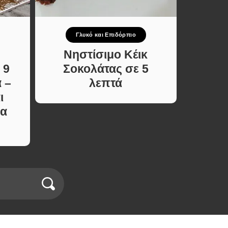
Γλυκό και Επιδόρπιο
Σ
Νηστίσιμο Κέικ
Τα
 9
Σοκολάτας σε 5
βελο
 –
λεπτά
πικρ
ι
κό
ια