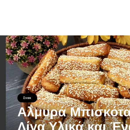
Σνακ
Αλμυρά Μπισκότα
Λίγα Υλικά και Έν