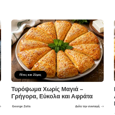
Πίτες και Ζύμες
Τυρόψωμα Χωρίς Μαγιά –
Γρήγορα, Εύκολα και Αφράτα
George Zolis
Δείτε την συνταγή
Posted
by