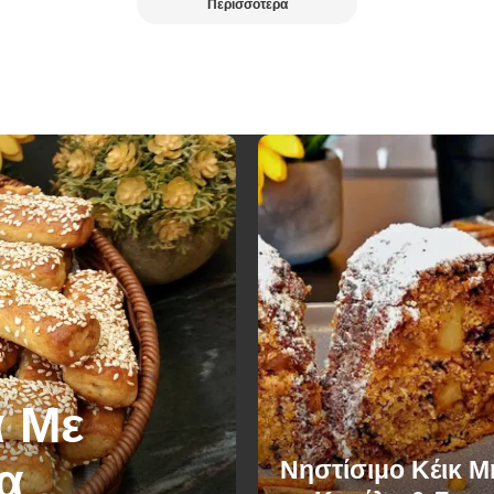
Περισσότερα
 Με
α
Νηστίσιμο Κέικ 