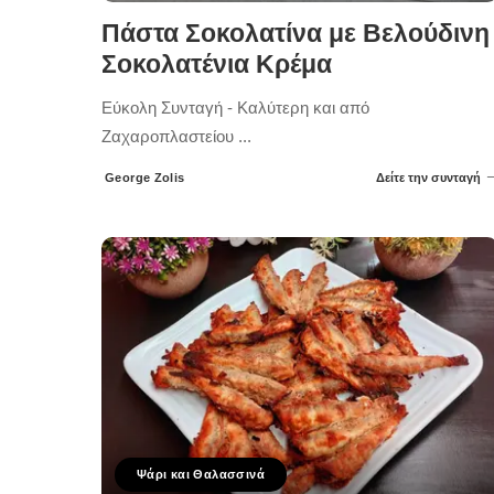
Πάστα Σοκολατίνα με Βελούδινη
Σοκολατένια Κρέμα
Εύκολη Συνταγή - Καλύτερη και από
Ζαχαροπλαστείου
...
George Zolis
Δείτε την συνταγή
Posted
by
Ψάρι και Θαλασσινά