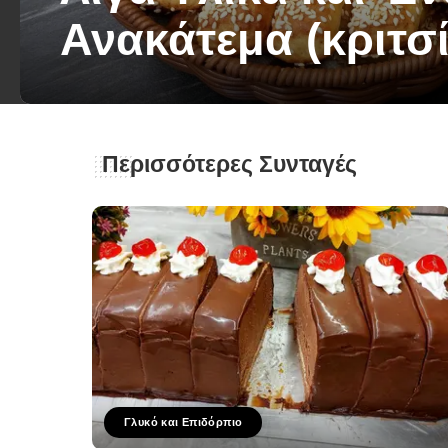
Ανακάτεμα (κριτσί
George Zolis
4 Ιουνίου 2026
Posted
by
Περισσότερες Συνταγές
Γλυκό και Επιδόρπιο