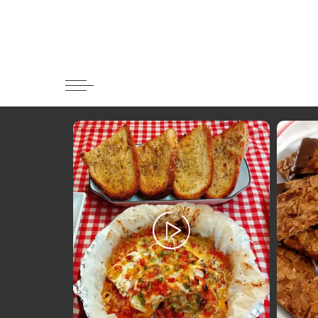
Κατηγορί
Ορεκτικα 
Ψωμι
Κουλούρια
Μπισκότα
Γλυκό και
Ποτά και 
Ψάρι και 
Σάλτσες κ
Κυρίως πι
Κρέας
Ζυμαρικά
Πίτες και 
Σαλάτες
Σνακ