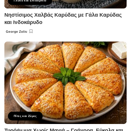
Γλυκό και Επιδόρπιο
Νηστίσιμος Χαλβάς Καρύδας με Γάλα Καρύδας
και Ινδοκάρυδο
George Zolis
Posted
by
Πίτες και Ζύμες
Τυρόψωμα Χωρίς Μαγιά – Γρήγορα, Εύκολα και