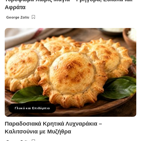
Αφράτα
George Zolis
Posted
by
Γλυκό και Επιδόρπιο
Παραδοσιακά Κρητικά Λυχναράκια –
Καλιτσούνια με Μυζήθρα