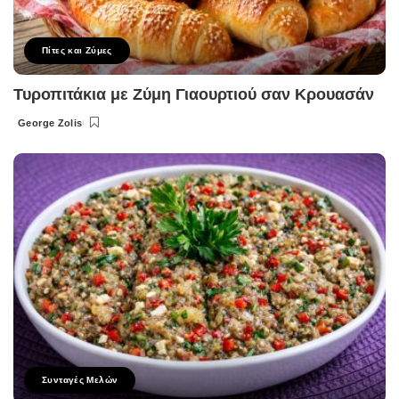
Πίτες και Ζύμες
Τυροπιτάκια με Ζύμη Γιαουρτιού σαν Κρουασάν
George Zolis
Posted
by
Συνταγές Μελών