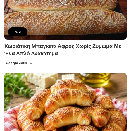
Ψωμι
Χωριάτικη Μπαγκέτα Αφρός Χωρίς Ζύμωμα Με
Ένα Απλό Ανακάτεμα
George Zolis
Posted
by