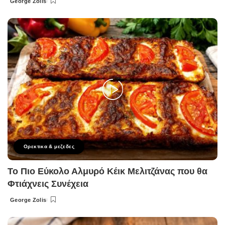
George Zolis
Posted
by
Ορεκτικα & μεζεδες
Το Πιο Εύκολο Αλμυρό Κέικ Μελιτζάνας που θα
Φτιάχνεις Συνέχεια
George Zolis
Posted
by