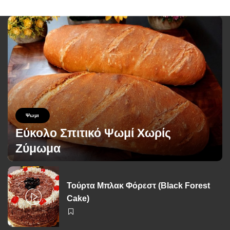
Ψωμι
Εύκολο Σπιτικό Ψωμί Χωρίς
Ζύμωμα
George Zolis
26 Ιουνίου 2026
Posted
by
Τούρτα Μπλακ Φόρεστ (Black Forest
Cake)