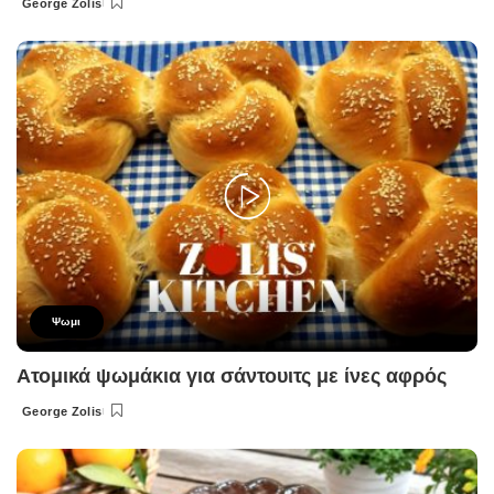
George Zolis
Posted
by
Ψωμι
Ατομικά ψωμάκια για σάντουιτς με ίνες αφρός
George Zolis
Posted
by