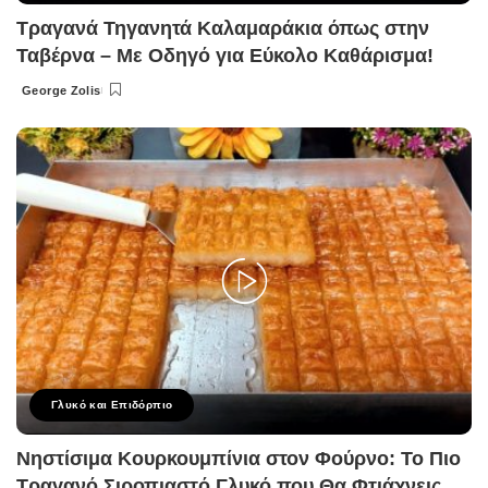
Τραγανά Τηγανητά Καλαμαράκια όπως στην
Ταβέρνα – Με Οδηγό για Εύκολο Καθάρισμα!
George Zolis
Posted
by
Γλυκό και Επιδόρπιο
Νηστίσιμα Κουρκουμπίνια στον Φούρνο: Το Πιο
Τραγανό Σιροπιαστό Γλυκό που Θα Φτιάχνεις