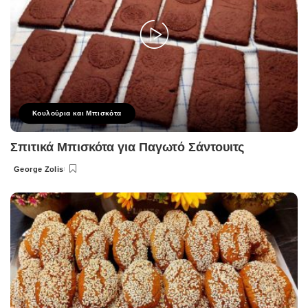
Κουλούρια και Μπισκότα
Σπιτικά Μπισκότα για Παγωτό Σάντουιτς
George Zolis
Posted
by