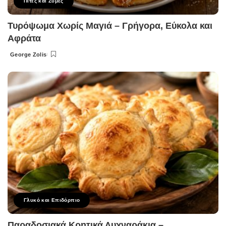
Πίτες και Ζύμες
Τυρόψωμα Χωρίς Μαγιά – Γρήγορα, Εύκολα και
Αφράτα
George Zolis
Posted
by
Γλυκό και Επιδόρπιο
Παραδοσιακά Κρητικά Λυχναράκια –