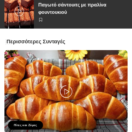
Παγωτό σάντουιτς με πραλίνα
φουντουκιού
Περισσότερες Συνταγές
Πίτες και Ζύμες