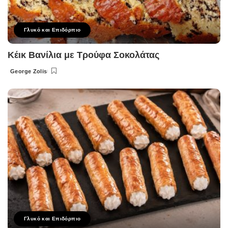
Γλυκό και Επιδόρπιο
Κέικ Βανίλια με Τρούφα Σοκολάτας
George Zolis
Posted
by
Γλυκό και Επιδόρπιο