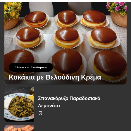
Γλυκό και Επιδόρπιο
Κοκάκια με Βελούδινη Κρέμα
George Zolis
19 Σεπτεμβρίου 2024
Posted
by
Σπανακόρυζο Παραδοσιακό
Λεμονάτο