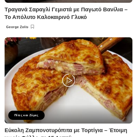
Τραγανά Σαραγλί Γεμιστά με Παγωτό Βανίλια –
Το Απόλυτο Καλοκαιρινό Γλυκό
George Zolis
Posted
by
Πίτες και Ζύμες
Εύκολη Ζαμπονοτυρόπιτα με Τορτίγια – Έτοιμη