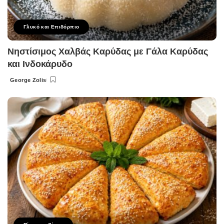
Γλυκό και Επιδόρπιο
Νηστίσιμος Χαλβάς Καρύδας με Γάλα Καρύδας
και Ινδοκάρυδο
George Zolis
Posted
by