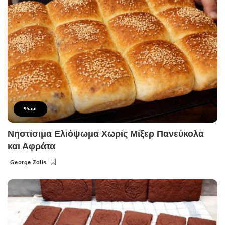
Ψωμι
Νηστίσιμα Ελιόψωμα Χωρίς Μίξερ Πανεύκολα
και Αφράτα
George Zolis
Posted
by