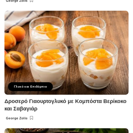
George Zolis
Posted
by
Γλυκό και Επιδόρπιο
Δροσερό Γιαουρτογλυκό με Κομπόστα Βερίκοκο
και Σαβαγιάρ
George Zolis
Posted
by