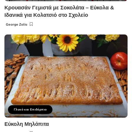
Κρουασάν Γεμιστά με Σοκολάτα – Εύκολα &
Ιδανικά για Κολατσιό στο Σχολείο
George Zolis
Posted
by
Γλυκό και Επιδόρπιο
Εύκολη Μηλόπιτα