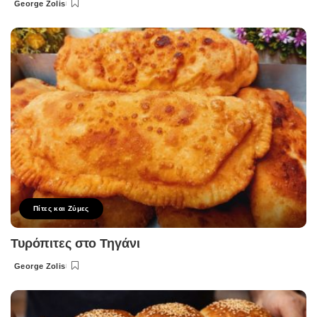
George Zolis
Posted
by
Πίτες και Ζύμες
Τυρόπιτες στο Τηγάνι
George Zolis
Posted
by