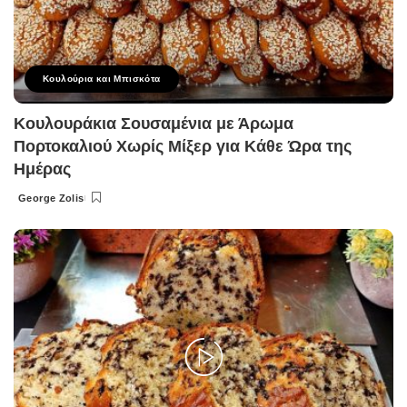
Κουλούρια και Μπισκότα
Κουλουράκια Σουσαμένια με Άρωμα
Πορτοκαλιού Χωρίς Μίξερ για Κάθε Ώρα της
Ημέρας
George Zolis
Posted
by