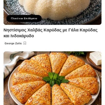
Γλυκό και Επιδόρπιο
Νηστίσιμος Χαλβάς Καρύδας με Γάλα Καρύδας
και Ινδοκάρυδο
George Zolis
Posted
by