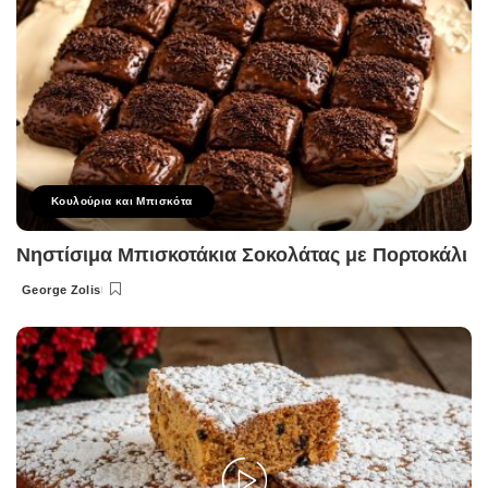
Κουλούρια και Μπισκότα
Νηστίσιμα Μπισκοτάκια Σοκολάτας με Πορτοκάλι
George Zolis
Posted
by