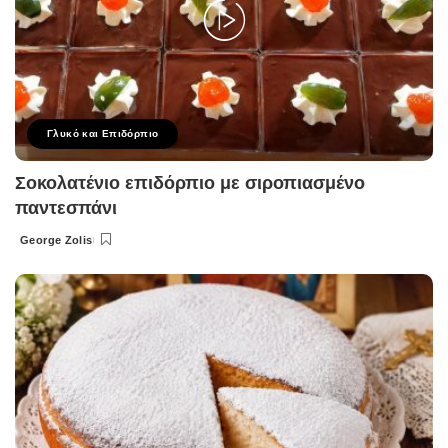
Γλυκό και Επιδόρπιο
Σοκολατένιο επιδόρπιο με σιροπιασμένο
παντεσπάνι
George Zolis
Posted
by