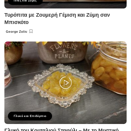
Πίτες και Ζύμες
Τυρόπιτα με Ζουμερή Γέμιση και Ζύμη σαν
Μπισκότο
George Zolis
Posted
by
Γλυκό και Επιδόρπιο
Γλυκό του Κουταλιού Σταφύλι – Με το Μυστικό