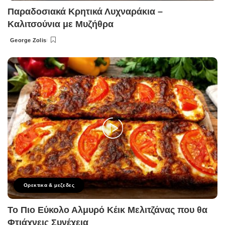
Παραδοσιακά Κρητικά Λυχναράκια –
Καλιτσούνια με Μυζήθρα
George Zolis
Posted
by
Ορεκτικα & μεζεδες
Το Πιο Εύκολο Αλμυρό Κέικ Μελιτζάνας που θα
Φτιάχνεις Συνέχεια