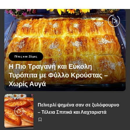
Πίτες και Ζύμες
Η Πιο Τραγανή και Εύκολη
Τυρόπιτα με Φύλλο Κρούστας –
Χωρίς Αυγά
George Zolis
20 Σεπτεμβρίου 2025
Posted
by
Πεϊνερλί ψημένα σαν σε ξυλόφουρνο
– Τέλεια Σπιτικά και Λαχταριστά