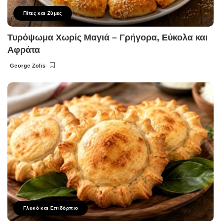
Πίτες και Ζύμες
Τυρόψωμα Χωρίς Μαγιά – Γρήγορα, Εύκολα και
Αφράτα
George Zolis
Posted
by
Γλυκό και Επιδόρπιο