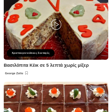
Χριστουγεννιάτικες Συνταγές
Βασιλόπιτα Κέικ σε 5 λεπτά χωρίς μίξερ
George Zolis
Posted
by