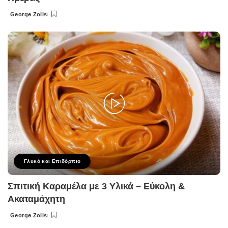
George Zolis
Posted
by
Γλυκό και Επιδόρπιο
Σπιτική Καραμέλα με 3 Υλικά – Εύκολη &
Ακαταμάχητη
George Zolis
Posted