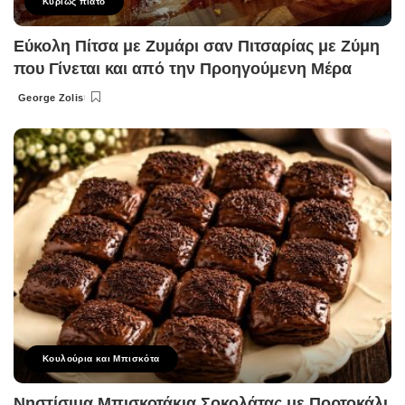
Κυρίως πιάτο
Εύκολη Πίτσα με Ζυμάρι σαν Πιτσαρίας με Ζύμη
που Γίνεται και από την Προηγούμενη Μέρα
George Zolis
Posted
by
Κουλούρια και Μπισκότα
Νηστίσιμα Μπισκοτάκια Σοκολάτας με Πορτοκάλι