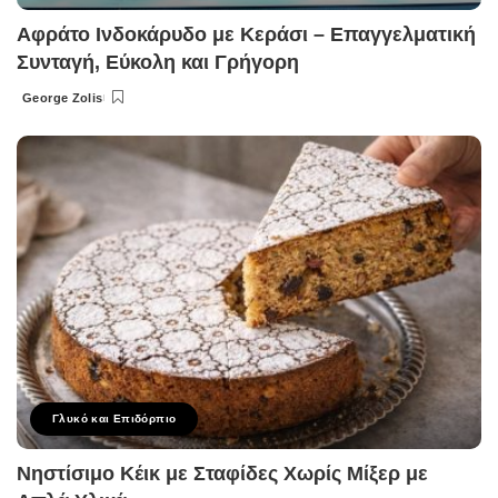
Αφράτο Ινδοκάρυδο με Κεράσι – Επαγγελματική
Συνταγή, Εύκολη και Γρήγορη
George Zolis
Posted
by
Γλυκό και Επιδόρπιο
Νηστίσιμο Κέικ με Σταφίδες Χωρίς Μίξερ με