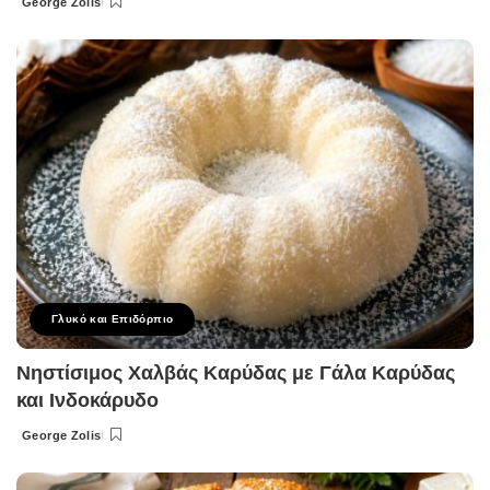
George Zolis
Posted
by
Γλυκό και Επιδόρπιο
Νηστίσιμος Χαλβάς Καρύδας με Γάλα Καρύδας
και Ινδοκάρυδο
George Zolis
Posted
by