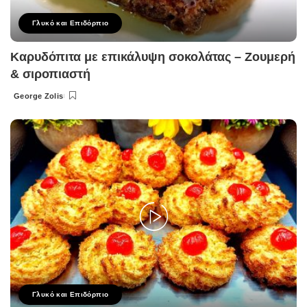
Γλυκό και Επιδόρπιο
Καρυδόπιτα με επικάλυψη σοκολάτας – Ζουμερή
& σιροπιαστή
George Zolis
Posted
by
Γλυκό και Επιδόρπιο