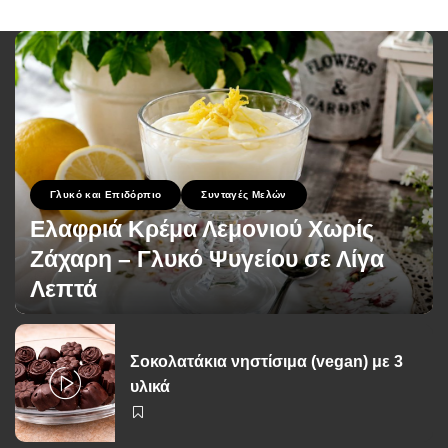
Γλυκό και Επιδόρπιο
Συνταγές Μελών
Ελαφριά Κρέμα Λεμονιού Χωρίς
Ζάχαρη – Γλυκό Ψυγείου σε Λίγα
Λεπτά
George Zolis
1 Ιουλίου 2026
Posted
by
Σοκολατάκια νηστίσιμα (vegan) με 3
υλικά