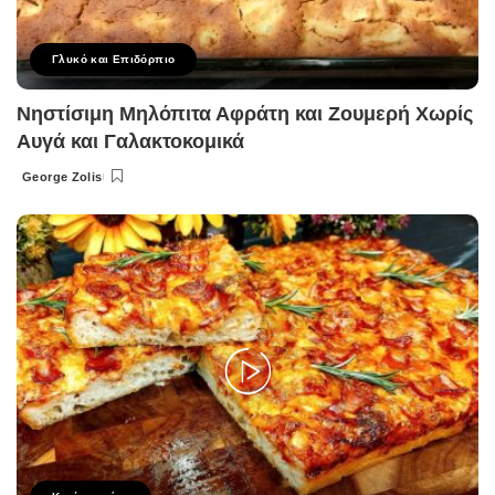
Γλυκό και Επιδόρπιο
Νηστίσιμη Μηλόπιτα Αφράτη και Ζουμερή Χωρίς
Αυγά και Γαλακτοκομικά
George Zolis
Posted
by