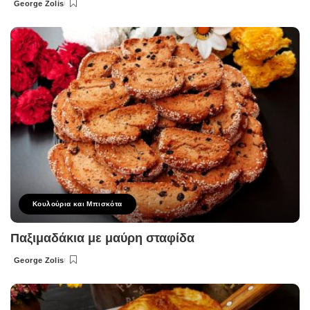
George Zolis
Posted
by
Κουλούρια και Μπισκότα
Παξιμαδάκια με μαύρη σταφίδα
George Zolis
Posted
by