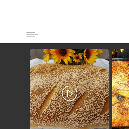
Κατηγορί
Ορεκτικα 
Ψωμι
Κουλούρια
Μπισκότα
Γλυκό και
Ποτά και 
Ψάρι και 
Σάλτσες κ
Κυρίως πι
Κρέας
Ζυμαρικά
Πίτες και 
Σαλάτες
Σνακ