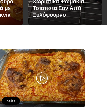
ουρα –
Χωριάτικα Ψωμάκια
ά με
Τσιαπάτα Σαν Από
ικνίκ
Ξυλόφουρνο
Κρέας