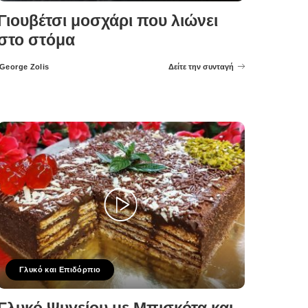
Γιουβέτσι μοσχάρι που λιώνει
στο στόμα
George Zolis
Δείτε την συνταγή
Posted
by
Γλυκό και Επιδόρπιο