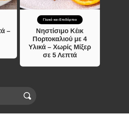
Γλυκό και Επιδόρπιο
Γ
τά –
Νηστίσιμο Κέικ
Μαρμε
Πορτοκαλιού με 4
σε 15
Υλικά – Χωρίς Μίξερ
να Μ
σε 5 Λεπτά