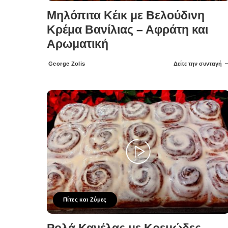
Μηλόπιτα Κέικ με Βελούδινη
Κρέμα Βανίλιας – Αφράτη και
Αρωματική
George Zolis
Δείτε την συνταγή
Posted
by
Πίτες και Ζύμες