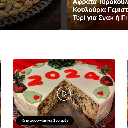
Αφράτα Τυροκούλ
Κουλούρια Γεμιστ
Τυρί για Σνακ ή Π
Χριστουγεννιάτικες Συνταγές