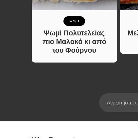
Σούπες κα
Κατσαρόλ
κότα
Ψωμι
Χορτοφαγι
Συνταγές
ια
Ψωμί Πολυτελείας
Με
 με
πιο Μαλακό κι από
αλιού
του Φούρνου
α Κάθε
έρας