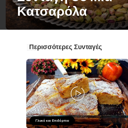
Κατσαρόλα
George Zolis
10 Μαρτίου 2026
Posted
by
Περισσότερες Συνταγές
Γλυκό και Επιδόρπιο