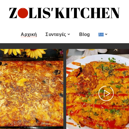
ες
Εποχιακές Συνταγές
& μεζεδες
Χριστουγεννιάτικες
Συνταγές
Αρχική
Συνταγές
Blog
Πασχαλινές Συνταγές
 και
Νηστίσιμες Συνταγές
Κατηγορίες
Εποχιακές Συνταγές
 Επιδόρπιο
Συνταγές για Αγίου
Βαλεντίνου
Χυμοί
Ορεκτικα & μεζεδες
Χριστουγεννιάτικες
Θαλασσινά
Συνταγές
Ψωμι
αι Αλοιφές
Πασχαλινές Συνταγές
Κουλούρια και
άτο
Μπισκότα
Νηστίσιμες Συνταγές
Γλυκό και Επιδόρπιο
Συνταγές για Αγίου
Βαλεντίνου
Ποτά και Χυμοί
Ζύμες
Ψάρι και Θαλασσινά
Σάλτσες και Αλοιφές