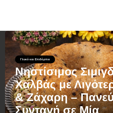
Γλυκό και Επιδόρπιο
Νηστίσιμος Σιμιγ
Χαλβάς με Λιγότε
& Ζάχαρη – Πανε
Συνταγή σε Μία