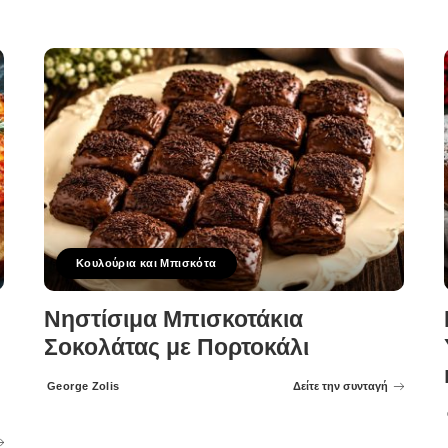
Κουλούρια και Μπισκότα
Νηστίσιμα Μπισκοτάκια
Σοκολάτας με Πορτοκάλι
George Zolis
Δείτε την συνταγή
Posted
by