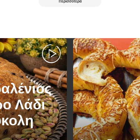
Περισσότερα
δαλένιος
ρο Λάδι
ύκολη