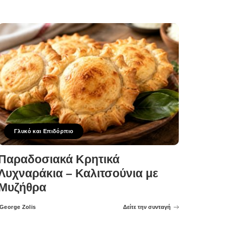
Γλυκό και Επιδόρπιο
Παραδοσιακά Κρητικά
Λυχναράκια – Καλιτσούνια με
Μυζήθρα
George Zolis
Δείτε την συνταγή
Posted
by