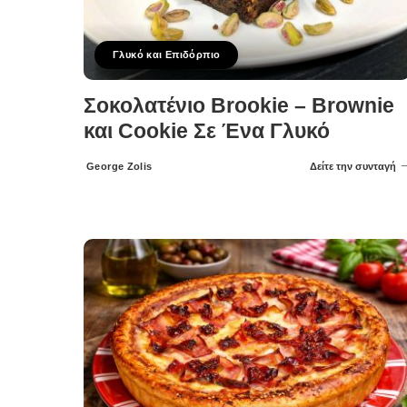
Γλυκό και Επιδόρπιο
Σοκολατένιο Brookie – Brownie
και Cookie Σε Ένα Γλυκό
George Zolis
Δείτε την συνταγή
Posted
by