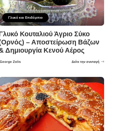
Γλυκό και Επιδόρπιο
Γλυκό Κουταλιού Άγριο Σύκο
(Ορνός) – Αποστείρωση Βάζων
& Δημιουργία Κενού Αέρος
George Zolis
Δείτε την συνταγή
Posted
by