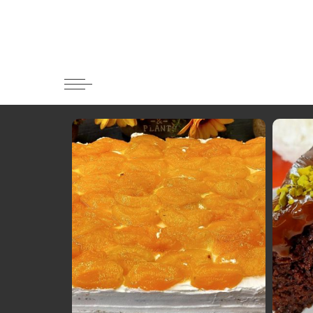
Κατηγορί
Ορεκτικα 
Ψωμι
Κουλούρια
Μπισκότα
Γλυκό και
Ποτά και 
Ψάρι και 
Σάλτσες κ
Κυρίως πι
Κρέας
Ζυμαρικά
Πίτες και 
Σαλάτες
Σνακ