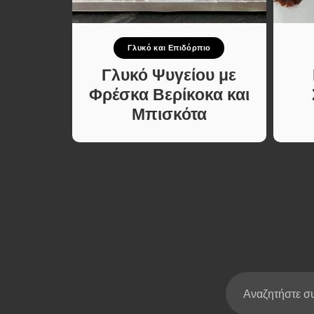
Σούπες κα
Κατσαρόλ
πιο
Γλυκό και Επιδόρπιο
Χορτοφαγι
Συνταγές
λακτος
Γλυκό Ψυγείου με
με 4
Φρέσκα Βερίκοκα και
Μπισκότα