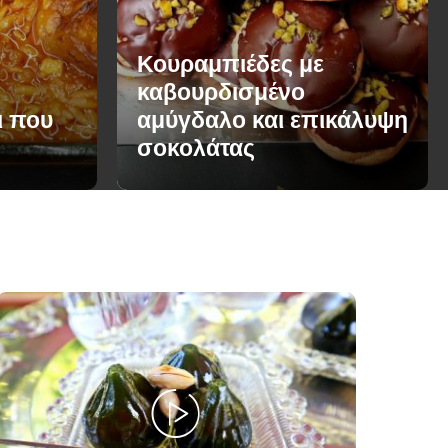
Κουραμπιέδες με
καβουρδισμένο
ι που
αμύγδαλο και επικάλυψη
σοκολάτας