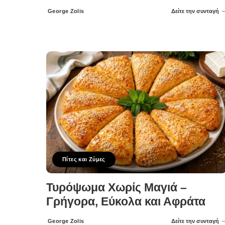
George Zolis
Δείτε την συνταγή
Posted
by
Πίτες και Ζύμες
Τυρόψωμα Χωρίς Μαγιά –
Γρήγορα, Εύκολα και Αφράτα
George Zolis
Δείτε την συνταγή
Posted