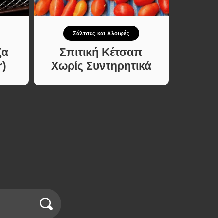
Σάλτσες και Αλοιφές
ζα
Σπιτική Κέτσαπ
r)
Χωρίς Συντηρητικά
Παρα