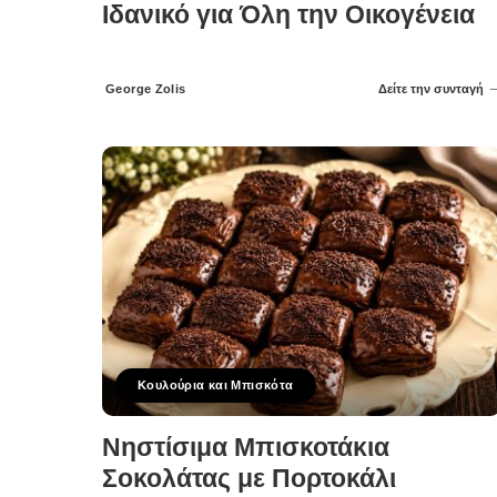
Ιδανικό για Όλη την Οικογένεια
George Zolis
Δείτε την συνταγή
Posted
by
Κουλούρια και Μπισκότα
Νηστίσιμα Μπισκοτάκια
Σοκολάτας με Πορτοκάλι