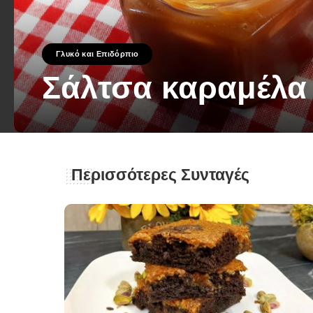
Γλυκό και Επιδόρπιο
Σάλτσα καραμέλα
George Zolis
8 Μαΐου 2023
Posted
by
Περισσότερες Συνταγές