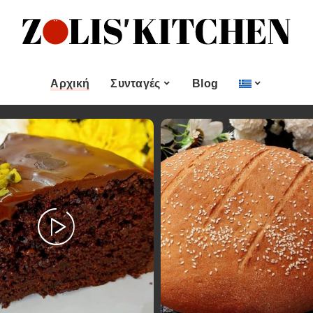
ες
Εποχιακές Συνταγές
& μεζεδες
Χριστουγεννιάτικες
Συνταγές
Αρχική
Συνταγές
Blog
Πασχαλινές Συνταγές
 και
Νηστίσιμες Συνταγές
Κατηγορίες
Εποχιακές Συνταγές
 Επιδόρπιο
Συνταγές για Αγίου
Βαλεντίνου
Χυμοί
Ορεκτικα & μεζεδες
Χριστουγεννιάτικες
Θαλασσινά
Συνταγές
Ψωμι
αι Αλοιφές
Πασχαλινές Συνταγές
Κουλούρια και
άτο
Μπισκότα
Νηστίσιμες Συνταγές
Γλυκό και Επιδόρπιο
Συνταγές για Αγίου
Βαλεντίνου
Ποτά και Χυμοί
Ζύμες
Ψάρι και Θαλασσινά
Σάλτσες και Αλοιφές