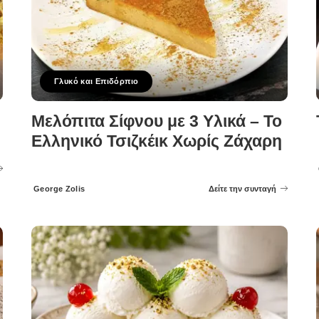
Γλυκό και Επιδόρπιο
Μελόπιτα Σίφνου με 3 Υλικά – Το
Ελληνικό Τσιζκέικ Χωρίς Ζάχαρη
George Zolis
Δείτε την συνταγή
Posted
by