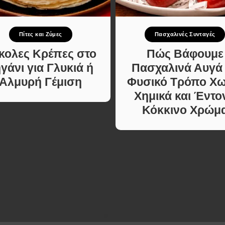
Κυρίως πιάτο
ι Φαγητά
Κρέας
ας
Ζυμαρικά
Πίτες και Ζύμες
Πασχαλινές Συνταγές
κές
Πίτες και Ζύμες
 Μελών
κολες Κρέπες στο
Πώς Βάφουμε
Σαλάτες
γάνι για Γλυκιά ή
Πασχαλινά Αυγά
Σνακ
Αλμυρή Γέμιση
Φυσικό Τρόπο Χω
Σούπες και Φαγητά
Χημικά και Έντο
Κατσαρόλας
Κόκκινο Χρώμ
Χορτοφαγικές
Συνταγές Μελών