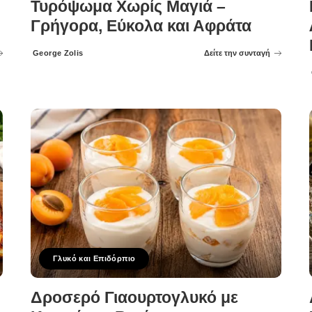
Τυρόψωμα Χωρίς Μαγιά –
Γρήγορα, Εύκολα και Αφράτα
George Zolis
Δείτε την συνταγή
Posted
by
Γλυκό και Επιδόρπιο
Δροσερό Γιαουρτογλυκό με