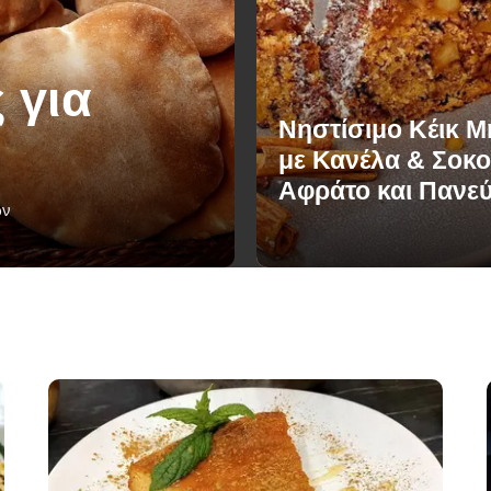
 για
Νηστίσιμο Κέικ 
με Κανέλα & Σοκο
Αφράτο και Πανε
ών