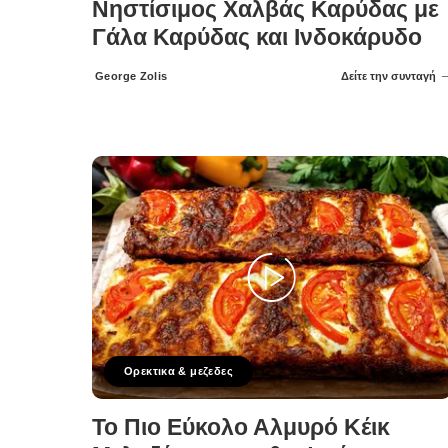
Νηστίσιμος Χαλβάς Καρύδας με
Γάλα Καρύδας και Ινδοκάρυδο
George Zolis
Δείτε την συνταγή
Posted
by
Ορεκτικα & μεζεδες
Το Πιο Εύκολο Αλμυρό Κέικ