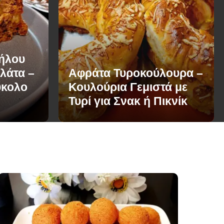
Μήλου
λάτα –
Αφράτα Τυροκούλουρα –
ύκολο
Κουλούρια Γεμιστά με
Τυρί για Σνακ ή Πικνίκ