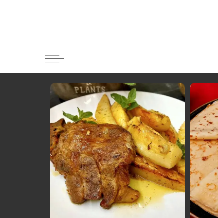
Κατηγορί
Ορεκτικα 
Ψωμι
Κουλούρια
Μπισκότα
Γλυκό και
Ποτά και 
Ψάρι και 
Σάλτσες κ
Κυρίως πι
Κρέας
Ζυμαρικά
Πίτες και 
Σαλάτες
Σνακ