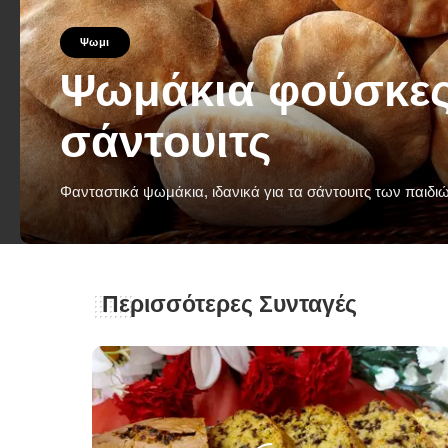
Ψωμι
Ψωμάκια φούσκες
σάντουιτς
Φανταστικά ψωμάκια, ιδανικά για τα σάντουιτς των παιδι
George Zolis
18 Ιανουαρίου 2024
Posted
by
Περισσότερες Συνταγές