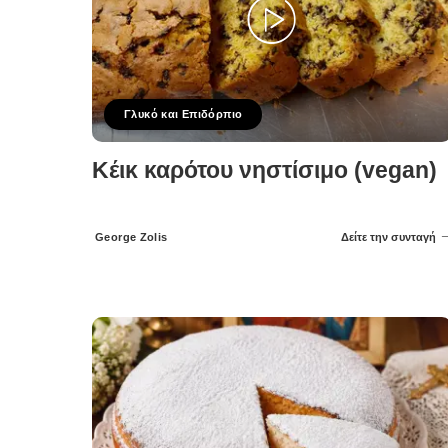
Γλυκό και Επιδόρπιο
Κέικ καρότου νηστίσιμο (vegan)
George Zolis
Δείτε την συνταγή
Posted
by