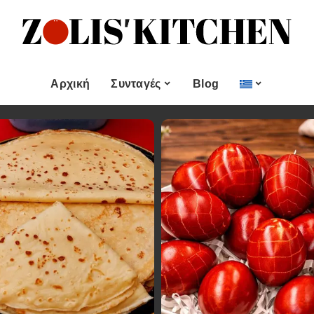
ες
Εποχιακές Συνταγές
& μεζεδες
Χριστουγεννιάτικες
Συνταγές
Αρχική
Συνταγές
Blog
Πασχαλινές Συνταγές
 και
Νηστίσιμες Συνταγές
Κατηγορίες
Εποχιακές Συνταγές
 Επιδόρπιο
Συνταγές για Αγίου
Βαλεντίνου
Χυμοί
Ορεκτικα & μεζεδες
Χριστουγεννιάτικες
Θαλασσινά
Συνταγές
Ψωμι
αι Αλοιφές
Πασχαλινές Συνταγές
Κουλούρια και
άτο
Μπισκότα
Νηστίσιμες Συνταγές
Γλυκό και Επιδόρπιο
Συνταγές για Αγίου
Βαλεντίνου
Ποτά και Χυμοί
Ζύμες
Ψάρι και Θαλασσινά
Σάλτσες και Αλοιφές