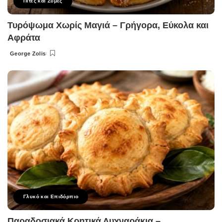
Πίτες και Ζύμες
Τυρόψωμα Χωρίς Μαγιά – Γρήγορα, Εύκολα και
Αφράτα
George Zolis
Posted
by
Γλυκό και Επιδόρπιο
Παραδοσιακά Κρητικά Λυχναράκια –