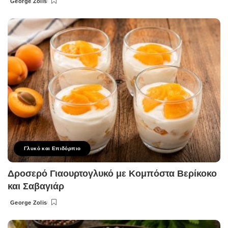
George Zolis
Posted
by
Γλυκό και Επιδόρπιο
Δροσερό Γιαουρτογλυκό με Κομπόστα Βερίκοκο
και Σαβαγιάρ
George Zolis
Posted
by