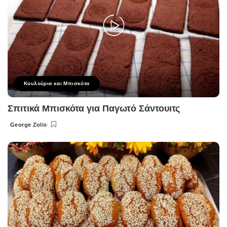
Κουλούρια και Μπισκότα
Σπιτικά Μπισκότα για Παγωτό Σάντουιτς
George Zolis
Posted
by