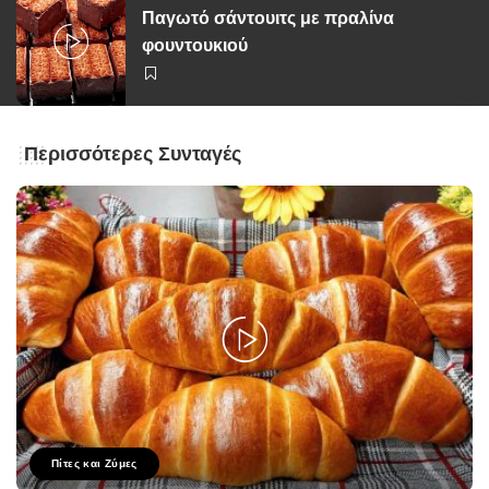
Παγωτό σάντουιτς με πραλίνα
φουντουκιού
Περισσότερες Συνταγές
Πίτες και Ζύμες