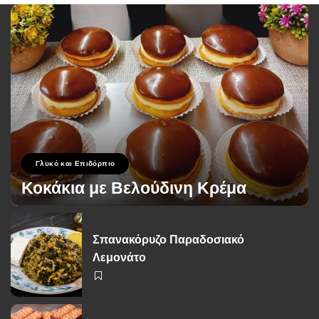
Γλυκό και Επιδόρπιο
Κοκάκια με Βελούδινη Κρέμα
George Zolis
19 Σεπτεμβρίου 2024
Posted
by
Σπανακόρυζο Παραδοσιακό
Λεμονάτο