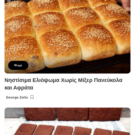
Ψωμι
Νηστίσιμα Ελιόψωμα Χωρίς Μίξερ Πανεύκολα
και Αφράτα
George Zolis
Posted
by