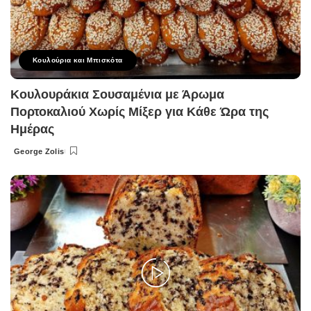
Κουλούρια και Μπισκότα
Κουλουράκια Σουσαμένια με Άρωμα
Πορτοκαλιού Χωρίς Μίξερ για Κάθε Ώρα της
Ημέρας
George Zolis
Posted
by