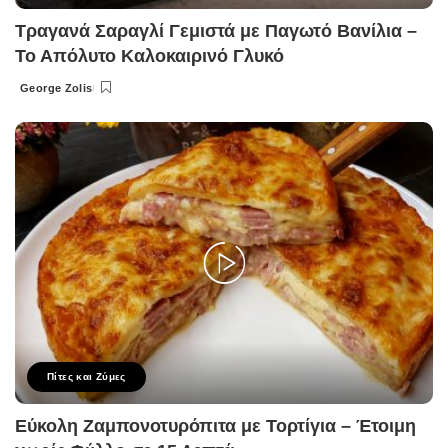
Τραγανά Σαραγλί Γεμιστά με Παγωτό Βανίλια –
Το Απόλυτο Καλοκαιρινό Γλυκό
George Zolis
Posted
by
Πίτες και Ζύμες
Εύκολη Ζαμπονοτυρόπιτα με Τορτίγια – Έτοιμη