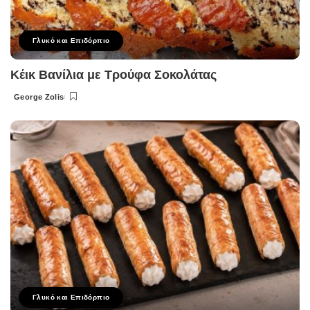
Γλυκό και Επιδόρπιο
Κέικ Βανίλια με Τρούφα Σοκολάτας
George Zolis
Posted
by
Γλυκό και Επιδόρπιο