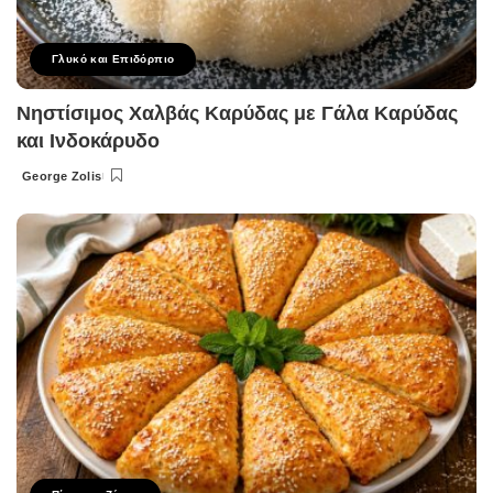
Γλυκό και Επιδόρπιο
Νηστίσιμος Χαλβάς Καρύδας με Γάλα Καρύδας
και Ινδοκάρυδο
George Zolis
Posted
by