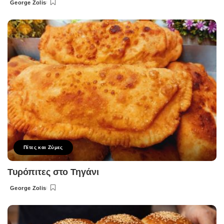
George Zolis
Posted
by
Πίτες και Ζύμες
Τυρόπιτες στο Τηγάνι
George Zolis
Posted
by