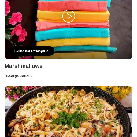
Γλυκό και Επιδόρπιο
Marshmallows
George Zolis
Posted
by