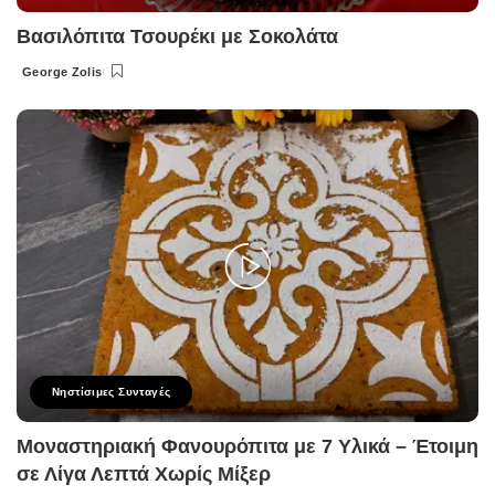
Βασιλόπιτα Τσουρέκι με Σοκολάτα
George Zolis
Posted
by
Νηστίσιμες Συνταγές
Μοναστηριακή Φανουρόπιτα με 7 Υλικά – Έτοιμη
σε Λίγα Λεπτά Χωρίς Μίξερ