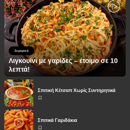
Ζυμαρικά
Λιγκουίνι με γαρίδες – έτοιμο σε 10
λεπτά!
George Zolis
26 Νοεμβρίου 2025
Posted
by
Σπιτική Κέτσαπ Χωρίς Συντηρητικά
Σπιτικά Γαριδάκια