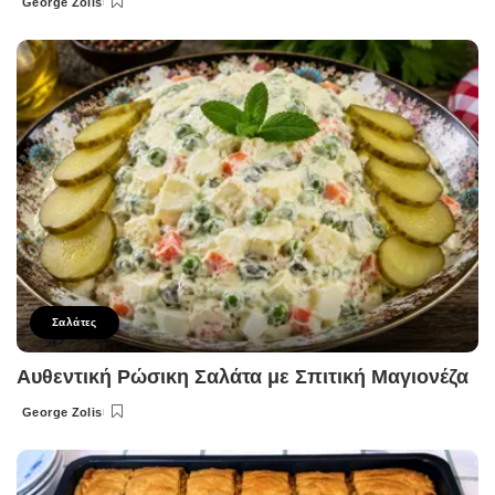
George Zolis
Posted
by
Σαλάτες
Αυθεντική Ρώσικη Σαλάτα με Σπιτική Μαγιονέζα
George Zolis
Posted
by