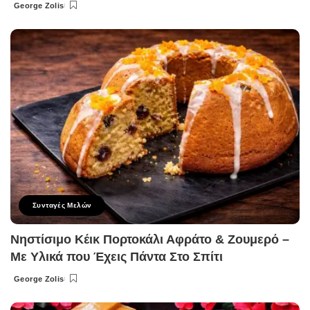
George Zolis
Posted
by
Συνταγές Μελών
Νηστίσιμο Κέικ Πορτοκάλι Αφράτο & Ζουμερό –
Με Υλικά που Έχεις Πάντα Στο Σπίτι
George Zolis
Posted
by