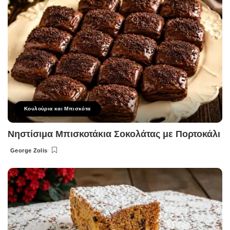
Κουλούρια και Μπισκότα
Νηστίσιμα Μπισκοτάκια Σοκολάτας με Πορτοκάλι
George Zolis
Posted
by