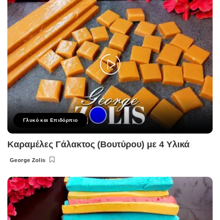
Γλυκό και Επιδόρπιο
Καραμέλες Γάλακτος (Βουτύρου) με 4 Υλικά
George Zolis
Posted
by