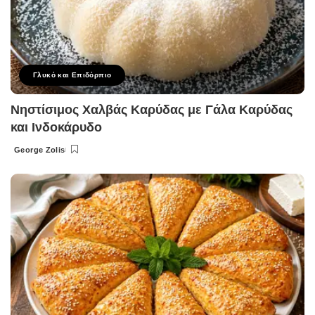
Γλυκό και Επιδόρπιο
Νηστίσιμος Χαλβάς Καρύδας με Γάλα Καρύδας
και Ινδοκάρυδο
George Zolis
Posted
by