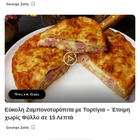
George Zolis
Posted
by
Πίτες και Ζύμες
Εύκολη Ζαμπονοτυρόπιτα με Τορτίγια – Έτοιμη
χωρίς Φύλλο σε 15 Λεπτά
George Zolis
Posted
by