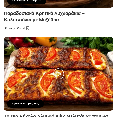
Γλυκό και Επιδόρπιο
Παραδοσιακά Κρητικά Λυχναράκια –
Καλιτσούνια με Μυζήθρα
George Zolis
Posted
by
Ορεκτικα & μεζεδες
Το Πιο Εύκολο Αλμυρό Κέικ Μελιτζάνας που θα