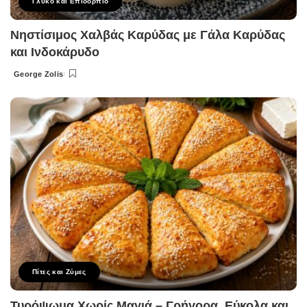
Γλυκό και Επιδόρπιο
Νηστίσιμος Χαλβάς Καρύδας με Γάλα Καρύδας
και Ινδοκάρυδο
George Zolis
Posted
by
Πίτες και Ζύμες
Τυρόψωμα Χωρίς Μαγιά – Γρήγορα, Εύκολα και