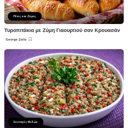
Πίτες και Ζύμες
Τυροπιτάκια με Ζύμη Γιαουρτιού σαν Κρουασάν
George Zolis
Posted
by
Συνταγές Μελών