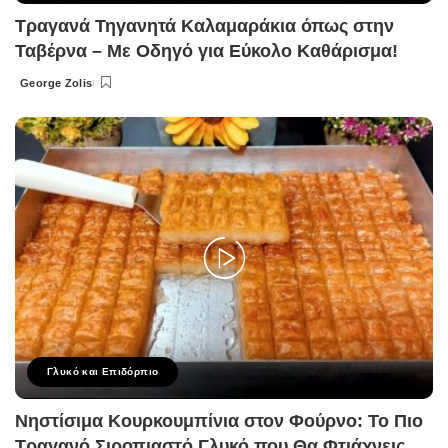
Τραγανά Τηγανητά Καλαμαράκια όπως στην
Ταβέρνα – Με Οδηγό για Εύκολο Καθάρισμα!
George Zolis
Posted
by
Γλυκό και Επιδόρπιο
Νηστίσιμα Κουρκουμπίνια στον Φούρνο: Το Πιο
Τραγανό Σιροπιαστό Γλυκό που Θα Φτιάχνεις