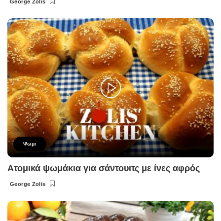
George Zolis
Posted
by
Ψωμι
Ατομικά ψωμάκια για σάντουιτς με ίνες αφρός
George Zolis
Posted
by