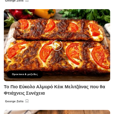
George Zolis
Posted
by
Ορεκτικα & μεζεδες
Το Πιο Εύκολο Αλμυρό Κέικ Μελιτζάνας που θα
Φτιάχνεις Συνέχεια
George Zolis
Posted
by