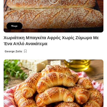
Ψωμι
Χωριάτικη Μπαγκέτα Αφρός Χωρίς Ζύμωμα Με
Ένα Απλό Ανακάτεμα
George Zolis
Posted
by