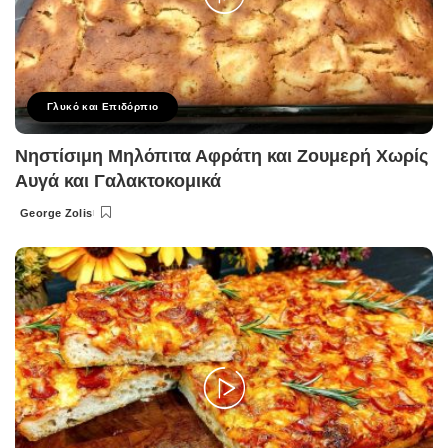
Γλυκό και Επιδόρπιο
Νηστίσιμη Μηλόπιτα Αφράτη και Ζουμερή Χωρίς
Αυγά και Γαλακτοκομικά
George Zolis
Posted
by