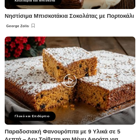
Κουλούρια και Μπισκότα
Νηστίσιμα Μπισκοτάκια Σοκολάτας με Πορτοκάλι
George Zolis
Posted
by
Γλυκό και Επιδόρπιο
Παραδοσιακή Φανουρόπιτα με 9 Υλικά σε 5
Λεπτά – Δεν Τρίβεται και Μένει Αφράτη για