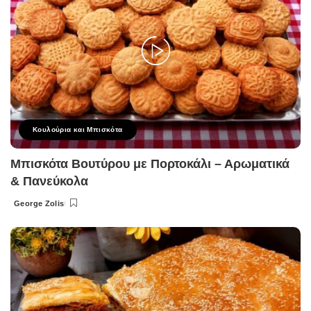
Κουλούρια και Μπισκότα
Μπισκότα Βουτύρου με Πορτοκάλι – Αρωματικά
& Πανεύκολα
George Zolis
Posted
by