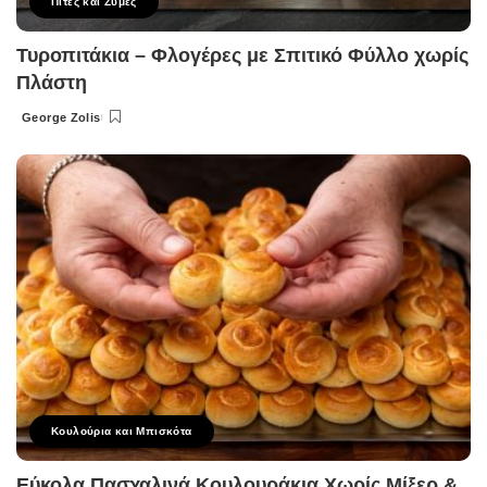
Πίτες και Ζύμες
Τυροπιτάκια – Φλογέρες με Σπιτικό Φύλλο χωρίς
Πλάστη
George Zolis
Posted
by
Κουλούρια και Μπισκότα
Εύκολα Πασχαλινά Κουλουράκια Χωρίς Μίξερ &