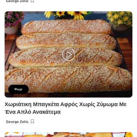
George Zolis
Posted
by
Ψωμι
Χωριάτικη Μπαγκέτα Αφρός Χωρίς Ζύμωμα Με
Ένα Απλό Ανακάτεμα
George Zolis
Posted
by