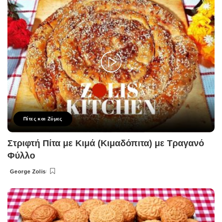
Πίτες και Ζύμες
Στριφτή Πίτα με Κιμά (Κιμαδόπιτα) με Τραγανό
Φύλλο
George Zolis
Posted
by