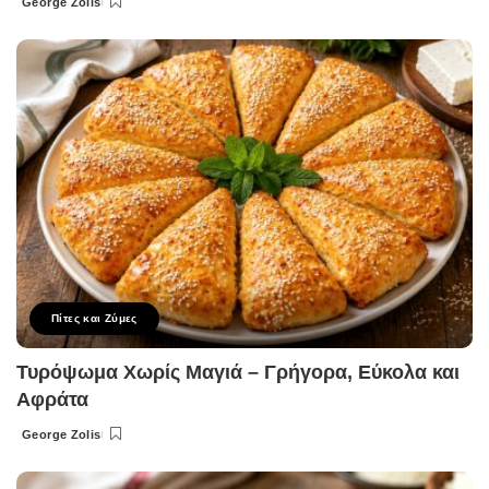
George Zolis
Posted
by
Πίτες και Ζύμες
Τυρόψωμα Χωρίς Μαγιά – Γρήγορα, Εύκολα και
Αφράτα
George Zolis
Posted
by