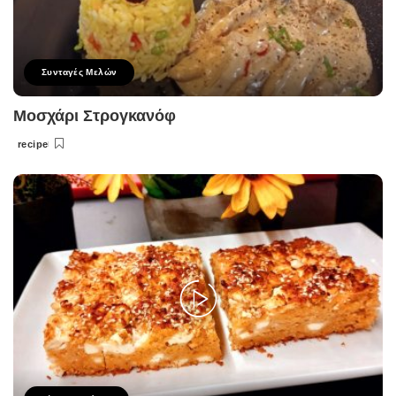
Συνταγές Μελών
Μοσχάρι Στρογκανόφ
recipe
Posted
by