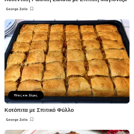
George Zolis
Posted
by
Πίτες και Ζύμες
Κοτόπιτα με Σπιτικό Φύλλο
George Zolis
Posted
by