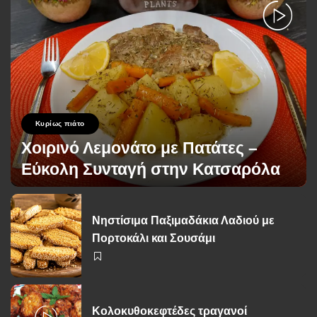
Κυρίως πιάτο
Χοιρινό Λεμονάτο με Πατάτες –
Εύκολη Συνταγή στην Κατσαρόλα
George Zolis
4 Οκτωβρίου 2025
Posted
by
Νηστίσιμα Παξιμαδάκια Λαδιού με
Πορτοκάλι και Σουσάμι
Κολοκυθοκεφτέδες τραγανοί