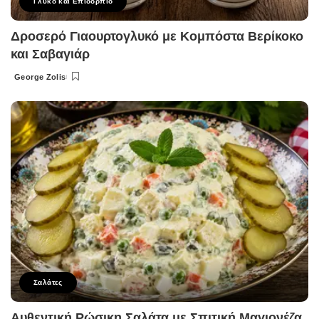
Γλυκό και Επιδόρπιο
Δροσερό Γιαουρτογλυκό με Κομπόστα Βερίκοκο
και Σαβαγιάρ
George Zolis
Posted
by
Σαλάτες
Αυθεντική Ρώσικη Σαλάτα με Σπιτική Μαγιονέζα