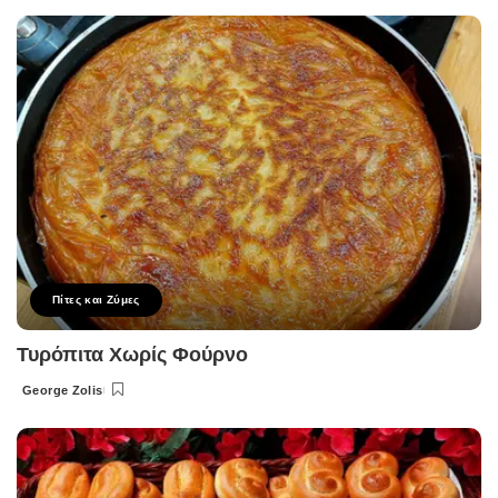
by
Πίτες και Ζύμες
Τυρόπιτα Χωρίς Φούρνο
George Zolis
Posted
by