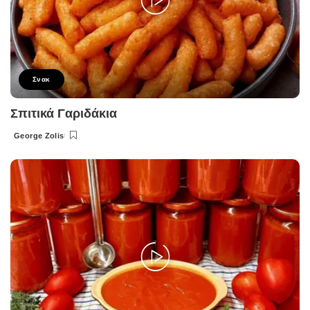
Σνακ
Σπιτικά Γαριδάκια
George Zolis
Posted
by