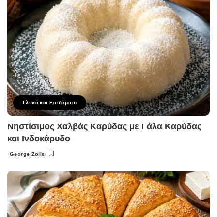
Γλυκό και Επιδόρπιο
Νηστίσιμος Χαλβάς Καρύδας με Γάλα Καρύδας
και Ινδοκάρυδο
George Zolis
Posted
by