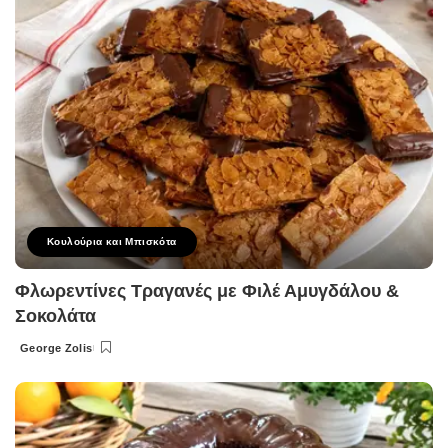
Κουλούρια και Μπισκότα
Φλωρεντίνες Τραγανές με Φιλέ Αμυγδάλου &
Σοκολάτα
George Zolis
Posted
by