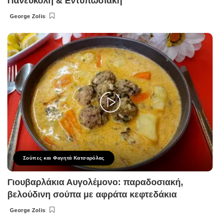
Πανεύκολη & Εντυπωσιακή
George Zolis
Posted
by
Σούπες και Φαγητά Κατσαρόλας
Γιουβαρλάκια Αυγολέμονο: παραδοσιακή,
βελούδινη σούπα με αφράτα κεφτεδάκια
George Zolis
Posted