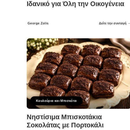
Ιδανικό για Όλη την Οικογένεια
George Zolis
Δείτε την συνταγή
Posted
by
Κουλούρια και Μπισκότα
Νηστίσιμα Μπισκοτάκια
Σοκολάτας με Πορτοκάλι