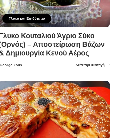
Γλυκό και Επιδόρπιο
Γλυκό Κουταλιού Άγριο Σύκο
(Ορνός) – Αποστείρωση Βάζων
& Δημιουργία Κενού Αέρος
George Zolis
Δείτε την συνταγή
Posted
by