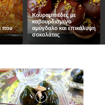
Κουραμπιέδες με
καβουρδισμένο
ι που
αμύγδαλο και επικάλυψη
σοκολάτας