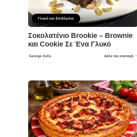
Γλυκό και Επιδόρπιο
Σοκολατένιο Brookie – Brownie
και Cookie Σε Ένα Γλυκό
George Zolis
Δείτε την συνταγή
Posted
by