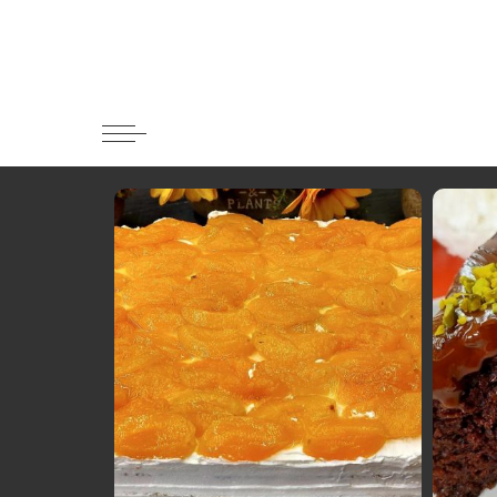
Κατηγορί
Ορεκτικα 
Ψωμι
Κουλούρια
Μπισκότα
Γλυκό και
Ποτά και 
Ψάρι και 
Σάλτσες κ
Κυρίως πι
Κρέας
Ζυμαρικά
Πίτες και 
Σαλάτες
Σνακ