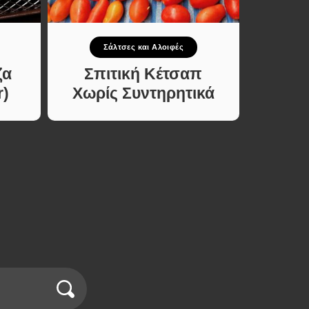
Σάλτσες και Αλοιφές
ζα
Σπιτική Κέτσαπ
r)
Χωρίς Συντηρητικά
Παρα