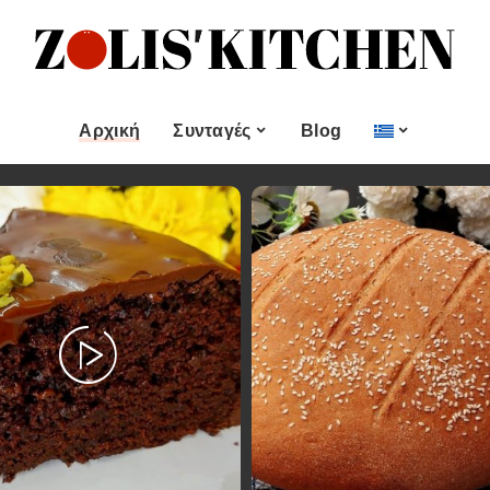
ες
Εποχιακές Συνταγές
& μεζεδες
Χριστουγεννιάτικες
Συνταγές
Αρχική
Συνταγές
Blog
Πασχαλινές Συνταγές
 και
Νηστίσιμες Συνταγές
Κατηγορίες
Εποχιακές Συνταγές
 Επιδόρπιο
Συνταγές για Αγίου
Βαλεντίνου
Χυμοί
Ορεκτικα & μεζεδες
Χριστουγεννιάτικες
Θαλασσινά
Συνταγές
Ψωμι
αι Αλοιφές
Πασχαλινές Συνταγές
Κουλούρια και
άτο
Μπισκότα
Νηστίσιμες Συνταγές
Γλυκό και Επιδόρπιο
Συνταγές για Αγίου
Βαλεντίνου
Ποτά και Χυμοί
Ζύμες
Ψάρι και Θαλασσινά
Σάλτσες και Αλοιφές