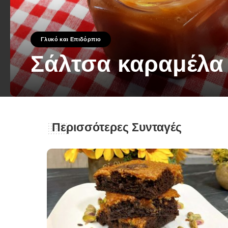
Γλυκό και Επιδόρπιο
Σάλτσα καραμέλα
George Zolis
8 Μαΐου 2023
Posted
by
Περισσότερες Συνταγές