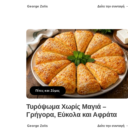
George Zolis
Δείτε την συνταγή
Posted
by
Πίτες και Ζύμες
Τυρόψωμα Χωρίς Μαγιά –
Γρήγορα, Εύκολα και Αφράτα
George Zolis
Δείτε την συνταγή
Posted