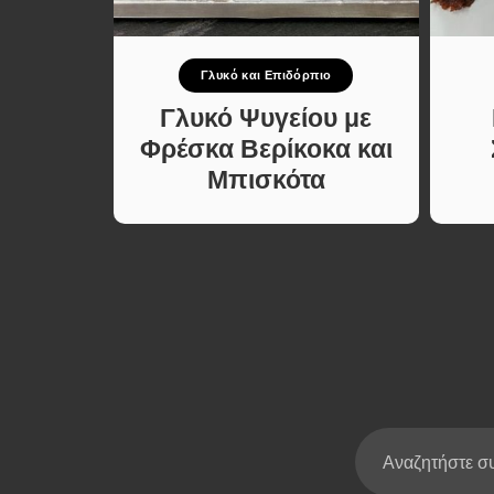
Σούπες κα
Κατσαρόλ
πιο
Γλυκό και Επιδόρπιο
Χορτοφαγι
Συνταγές
λακτος
Γλυκό Ψυγείου με
με 4
Φρέσκα Βερίκοκα και
Μπισκότα