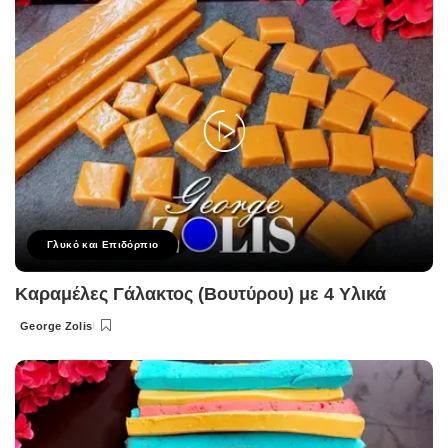
Γλυκό και Επιδόρπιο
Καραμέλες Γάλακτος (Βουτύρου) με 4 Υλικά
George Zolis
Posted
by