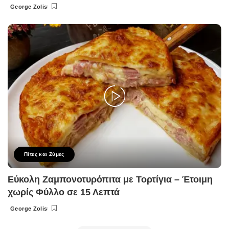
George Zolis
Posted
by
Πίτες και Ζύμες
Εύκολη Ζαμπονοτυρόπιτα με Τορτίγια – Έτοιμη
χωρίς Φύλλο σε 15 Λεπτά
George Zolis
Posted
by