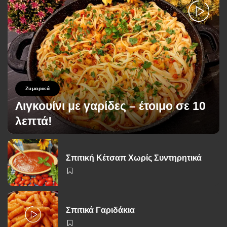
Ζυμαρικά
Λιγκουίνι με γαρίδες – έτοιμο σε 10
λεπτά!
George Zolis
26 Νοεμβρίου 2025
Posted
by
Σπιτική Κέτσαπ Χωρίς Συντηρητικά
Σπιτικά Γαριδάκια