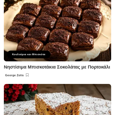
Κουλούρια και Μπισκότα
Νηστίσιμα Μπισκοτάκια Σοκολάτας με Πορτοκάλι
George Zolis
Posted
by