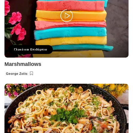
Γλυκό και Επιδόρπιο
Marshmallows
George Zolis
Posted
by