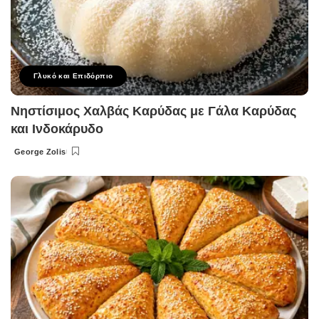
Γλυκό και Επιδόρπιο
Νηστίσιμος Χαλβάς Καρύδας με Γάλα Καρύδας
και Ινδοκάρυδο
George Zolis
Posted
by