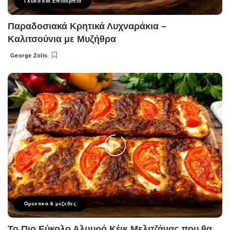
Γλυκό και Επιδόρπιο
Παραδοσιακά Κρητικά Λυχναράκια –
Καλιτσούνια με Μυζήθρα
George Zolis
Posted
by
Ορεκτικα & μεζεδες
Το Πιο Εύκολο Αλμυρό Κέικ Μελιτζάνας που θα