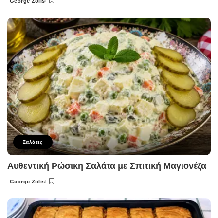
George Zolis
Posted
by
Σαλάτες
Αυθεντική Ρώσικη Σαλάτα με Σπιτική Μαγιονέζα
George Zolis
Posted
by