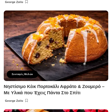
George Zolis
Posted
by
Συνταγές Μελών
Νηστίσιμο Κέικ Πορτοκάλι Αφράτο & Ζουμερό –
Με Υλικά που Έχεις Πάντα Στο Σπίτι
George Zolis
Posted
by