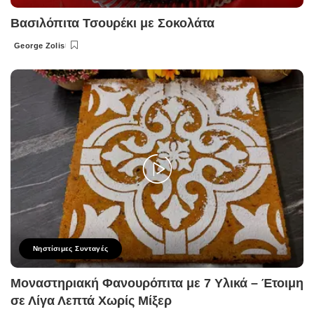
Βασιλόπιτα Τσουρέκι με Σοκολάτα
George Zolis
Posted
by
Νηστίσιμες Συνταγές
Μοναστηριακή Φανουρόπιτα με 7 Υλικά – Έτοιμη
σε Λίγα Λεπτά Χωρίς Μίξερ