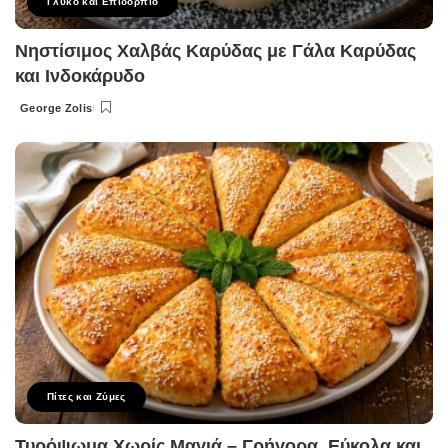
Γλυκό και Επιδόρπιο
Νηστίσιμος Χαλβάς Καρύδας με Γάλα Καρύδας
και Ινδοκάρυδο
George Zolis
Posted
by
Πίτες και Ζύμες
Τυρόψωμα Χωρίς Μαγιά – Γρήγορα, Εύκολα και