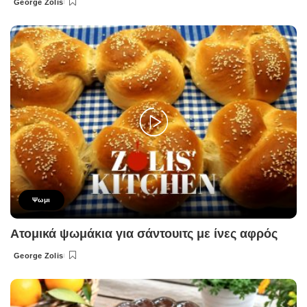
George Zolis
Posted
by
Ψωμι
Ατομικά ψωμάκια για σάντουιτς με ίνες αφρός
George Zolis
Posted
by