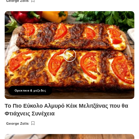
George Zolis
Posted
by
Ορεκτικα & μεζεδες
Το Πιο Εύκολο Αλμυρό Κέικ Μελιτζάνας που θα
Φτιάχνεις Συνέχεια
George Zolis
Posted
by