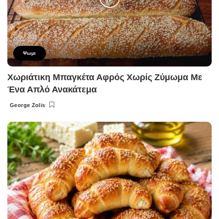
Ψωμι
Χωριάτικη Μπαγκέτα Αφρός Χωρίς Ζύμωμα Με
Ένα Απλό Ανακάτεμα
George Zolis
Posted
by