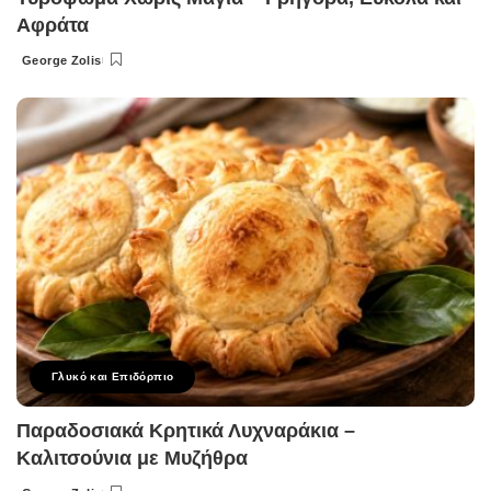
Αφράτα
George Zolis
Posted
by
Γλυκό και Επιδόρπιο
Παραδοσιακά Κρητικά Λυχναράκια –
Καλιτσούνια με Μυζήθρα