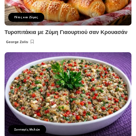
Πίτες και Ζύμες
Τυροπιτάκια με Ζύμη Γιαουρτιού σαν Κρουασάν
George Zolis
Posted
by
Συνταγές Μελών