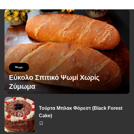
Ψωμι
Εύκολο Σπιτικό Ψωμί Χωρίς
Ζύμωμα
George Zolis
26 Ιουνίου 2026
Posted
by
Τούρτα Μπλακ Φόρεστ (Black Forest
Cake)