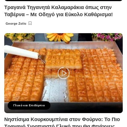
Τραγανά Τηγανητά Καλαμαράκια όπως στην
Ταβέρνα – Με Οδηγό για Εύκολο Καθάρισμα!
George Zolis
Posted
by
Γλυκό και Επιδόρπιο
Νηστίσιμα Κουρκουμπίνια στον Φούρνο: Το Πιο
Τραγανό Σιροπιαστό Γλυκό που Θα Φτιάχνεις