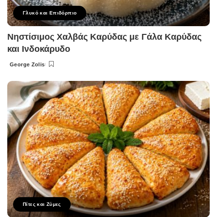
Γλυκό και Επιδόρπιο
Νηστίσιμος Χαλβάς Καρύδας με Γάλα Καρύδας
και Ινδοκάρυδο
George Zolis
Posted
by
Πίτες και Ζύμες