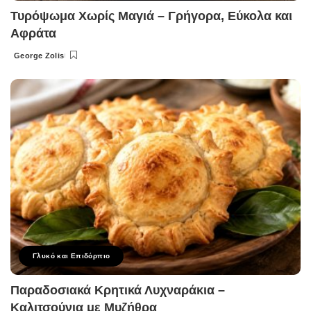
Τυρόψωμα Χωρίς Μαγιά – Γρήγορα, Εύκολα και
Αφράτα
George Zolis
Posted
by
Γλυκό και Επιδόρπιο
Παραδοσιακά Κρητικά Λυχναράκια –
Καλιτσούνια με Μυζήθρα