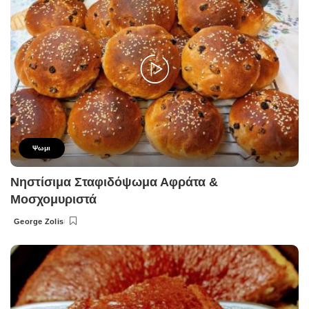
Ψωμι
Νηστίσιμα Σταφιδόψωμα Αφράτα &
Μοσχομυριστά
George Zolis
Posted
by