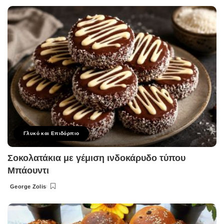
by
Γλυκό και Επιδόρπιο
Σοκολατάκια με γέμιση ινδοκάρυδο τύπου
Μπάουντι
George Zolis
Posted
by