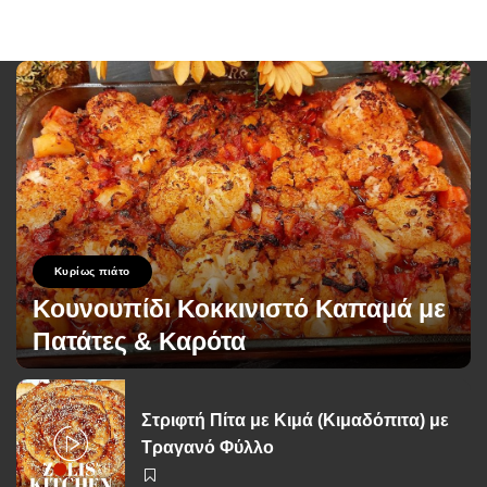
Κυρίως πιάτο
Κουνουπίδι Κοκκινιστό Καπαμά με
Πατάτες & Καρότα
George Zolis
2 Ιουνίου 2026
Posted
by
Στριφτή Πίτα με Κιμά (Κιμαδόπιτα) με
Τραγανό Φύλλο