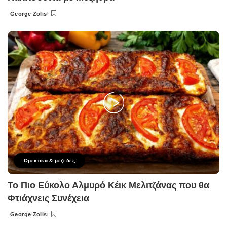
George Zolis
Posted
by
Ορεκτικα & μεζεδες
Το Πιο Εύκολο Αλμυρό Κέικ Μελιτζάνας που θα
Φτιάχνεις Συνέχεια
George Zolis
Posted