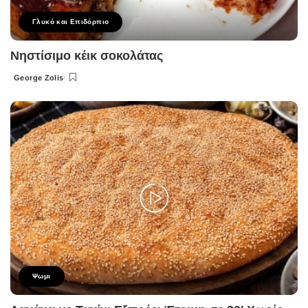
Γλυκό και Επιδόρπιο
Νηστίσιμο κέικ σοκολάτας
George Zolis
Posted
by
Ψωμι