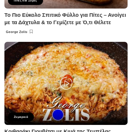
Πίτες και Ζύμες
Το Πιο Εύκολο Σπιτικό Φύλλο για Πίτες – Ανοίγει
με τα Δάχτυλα & το Γεμίζετε με Ό,τι Θέλετε
George Zolis
Posted
by
Ζυμαρικά
Κριθαράκι Γιουβέτσι με Κιμά της Τεμπέλας