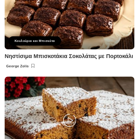
Κουλούρια και Μπισκότα
Νηστίσιμα Μπισκοτάκια Σοκολάτας με Πορτοκάλι
George Zolis
Posted
by