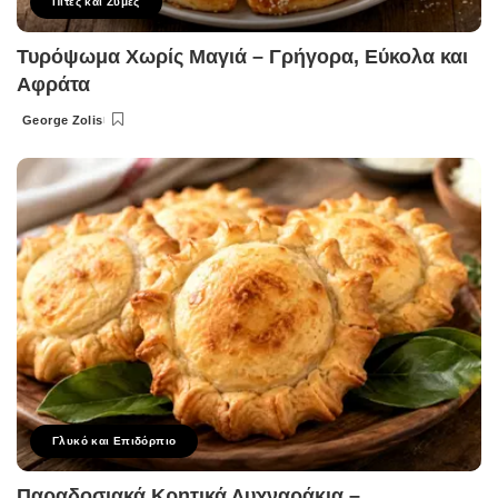
Πίτες και Ζύμες
Τυρόψωμα Χωρίς Μαγιά – Γρήγορα, Εύκολα και
Αφράτα
George Zolis
Posted
by
Γλυκό και Επιδόρπιο
Παραδοσιακά Κρητικά Λυχναράκια –