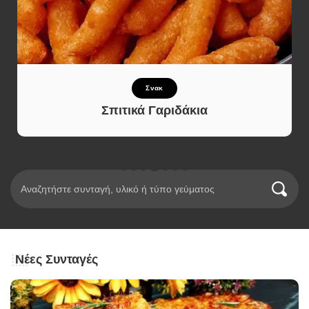
Κουλούρια και Μπισκότα
Μαλακά Μπισκότα με Σοκολάτα –
Τραγανά Έξω και Μαλακά Μέσα
Νέες Συνταγές