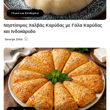
Γλυκό και Επιδόρπιο
Νηστίσιμος Χαλβάς Καρύδας με Γάλα Καρύδας
και Ινδοκάρυδο
George Zolis
Posted
by