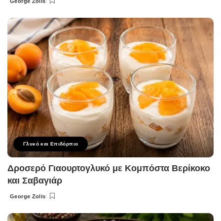
George Zolis
Posted
by
Γλυκό και Επιδόρπιο
Δροσερό Γιαουρτογλυκό με Κομπόστα Βερίκοκο
και Σαβαγιάρ
George Zolis
Posted
by