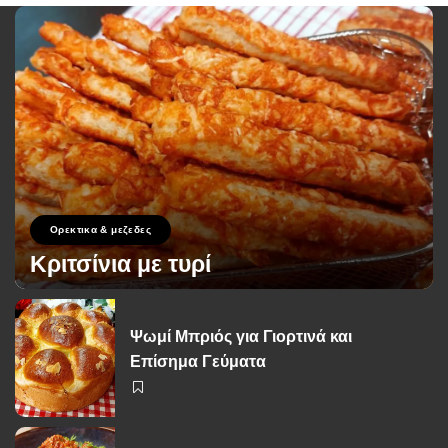
Ορεκτικα & μεζεδες
Κριτσίνια με τυρί
George Zolis
15 Μαΐου 2023
Posted
by
Ψωμί Μπριός για Γιορτινά και
Επίσημα Γεύματα