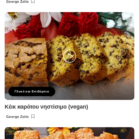
George Zolis
Posted
by
Γλυκό και Επιδόρπιο
Κέικ καρότου νηστίσιμο (vegan)
George Zolis
Posted
by