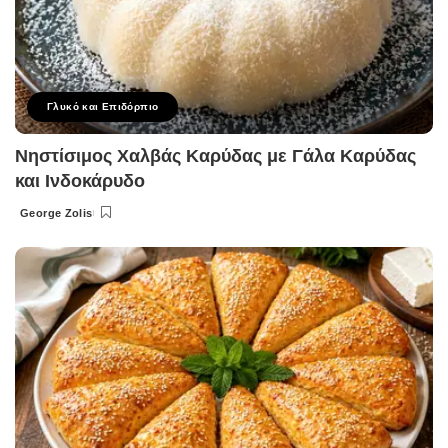
Γλυκό και Επιδόρπιο
Νηστίσιμος Χαλβάς Καρύδας με Γάλα Καρύδας
και Ινδοκάρυδο
George Zolis
Posted
by