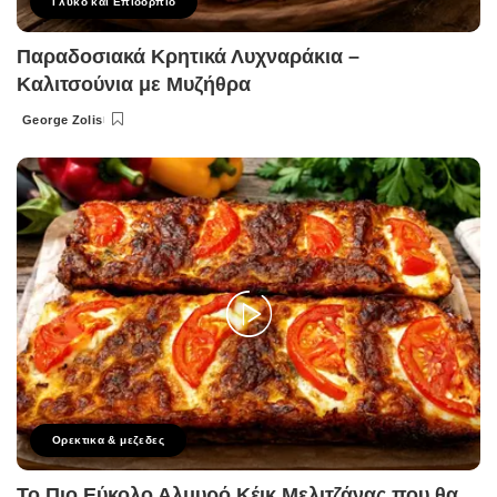
Γλυκό και Επιδόρπιο
Παραδοσιακά Κρητικά Λυχναράκια –
Καλιτσούνια με Μυζήθρα
George Zolis
Posted
by
Ορεκτικα & μεζεδες
Το Πιο Εύκολο Αλμυρό Κέικ Μελιτζάνας που θα