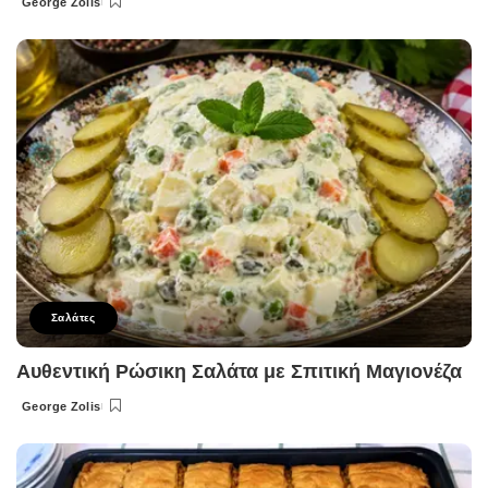
George Zolis
Posted
by
Σαλάτες
Αυθεντική Ρώσικη Σαλάτα με Σπιτική Μαγιονέζα
George Zolis
Posted
by