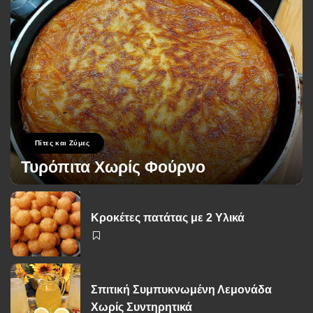
Πίτες και Ζύμες
Τυρόπιτα Χωρίς Φούρνο
George Zolis
17 Σεπτεμβρίου 2024
Posted
by
Κροκέτες πατάτας με 2 Υλικά
Σπιτική Συμπυκνωμένη Λεμονάδα
Χωρίς Συντηρητικά