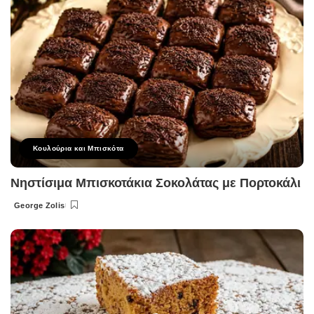
Κουλούρια και Μπισκότα
Νηστίσιμα Μπισκοτάκια Σοκολάτας με Πορτοκάλι
George Zolis
Posted
by