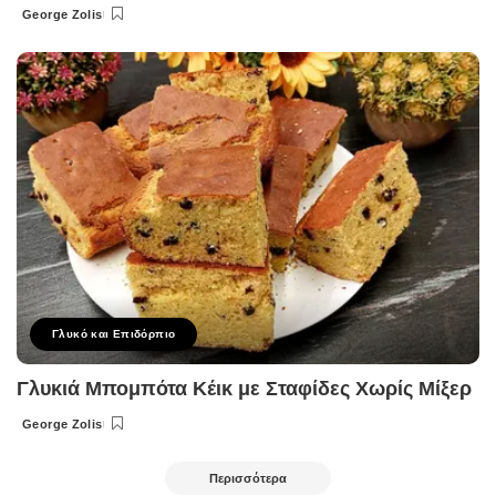
George Zolis
Posted
by
Γλυκό και Επιδόρπιο
Γλυκιά Μπομπότα Κέικ με Σταφίδες Χωρίς Μίξερ
George Zolis
Posted
by
Περισσότερα