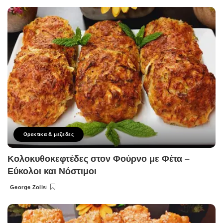
by
Ορεκτικα & μεζεδες
Κολοκυθοκεφτέδες στον Φούρνο με Φέτα –
Εύκολοι και Νόστιμοι
George Zolis
Posted
by