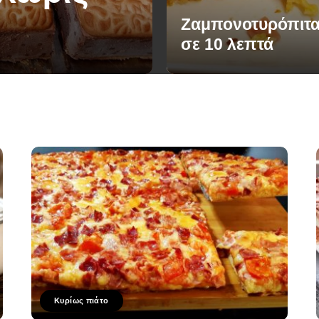
Ζαμπονοτυρόπιτα
σε 10 λεπτά
Κυρίως πιάτο