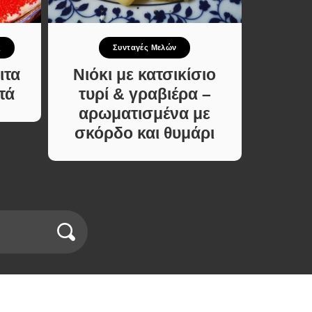
ς
Συνταγές Μελών
ιτα
Νιόκι με κατσικίσιο
Λαγ
τά
τυρί & γραβιέρα –
Χωρίς
αρωματισμένα με
Μέ
σκόρδο και θυμάρι