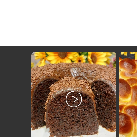
Κατηγορί
Ορεκτικα 
Ψωμι
Κουλούρια
Μπισκότα
Γλυκό και
Ποτά και 
Ψάρι και 
Σάλτσες κ
Κυρίως πι
Κρέας
Ζυμαρικά
Πίτες και 
Σαλάτες
Σνακ