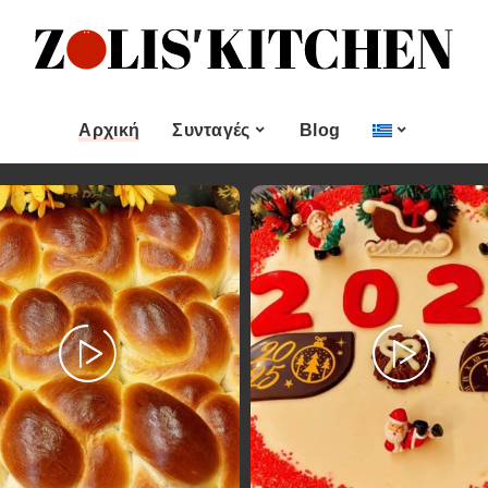
ες
Εποχιακές Συνταγές
& μεζεδες
Χριστουγεννιάτικες
Συνταγές
Αρχική
Συνταγές
Blog
Πασχαλινές Συνταγές
 και
Νηστίσιμες Συνταγές
Κατηγορίες
Εποχιακές Συνταγές
 Επιδόρπιο
Συνταγές για Αγίου
Βαλεντίνου
Χυμοί
Ορεκτικα & μεζεδες
Χριστουγεννιάτικες
Θαλασσινά
Συνταγές
Ψωμι
αι Αλοιφές
Πασχαλινές Συνταγές
Κουλούρια και
άτο
Μπισκότα
Νηστίσιμες Συνταγές
Γλυκό και Επιδόρπιο
Συνταγές για Αγίου
Βαλεντίνου
Ποτά και Χυμοί
Ζύμες
Ψάρι και Θαλασσινά
Σάλτσες και Αλοιφές