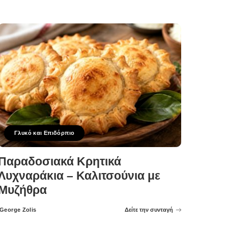
Γλυκό και Επιδόρπιο
Παραδοσιακά Κρητικά
Λυχναράκια – Καλιτσούνια με
Μυζήθρα
George Zolis
Δείτε την συνταγή
Posted
by