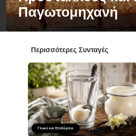
Παγωτομηχανή
George Zolis
13 Ιουλίου 2025
Posted
by
Περισσότερες Συνταγές
Γλυκό και Επιδόρπιο