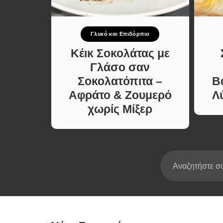
Σούπες κα
Κατσαρόλ
πιο
Γλυκό και Επιδόρπιο
Χορτοφαγι
Συνταγές
πιτική
Κέικ Σοκολάτας με
κο που
Γλάσο σαν
ίνει.
Σοκολατόπιτα –
Β
ήγορη
Αφράτο & Ζουμερό
Λ
χωρίς Μίξερ