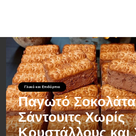
Γλυκό και Επιδόρπιο
Παγωτό Σοκολάτα
Σάντουιτς Χωρίς
Κρυστάλλους και