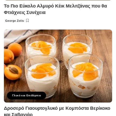
Το Πιο Εύκολο Αλμυρό Κέικ Μελιτζάνας που θα
Φτιάχνεις Συνέχεια
George Zolis
Posted
by
Γλυκό και Επιδόρπιο
Δροσερό Γιαουρτογλυκό με Κομπόστα Βερίκοκο
και Σαβαγιάρ