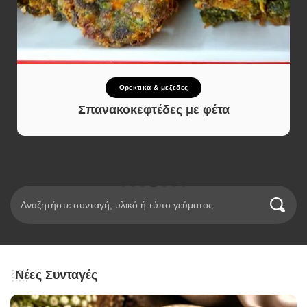
Κουλούρια και Μπισκότα
Χριστουγεννιάτικα μπισκότα γεμιστά με
μαρμελάδα & πραλίνα – γιορτινά και
λαχταριστά
Νέες Συνταγές