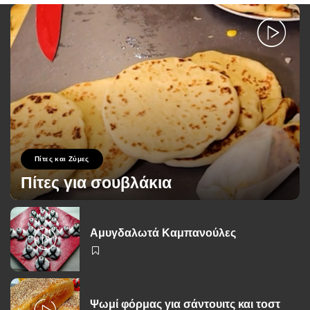
Πίτες και Ζύμες
Πίτες για σουβλάκια
George Zolis
18 Μαΐου 2023
Posted
by
Αμυγδαλωτά Καμπανούλες
Ψωμί φόρμας για σάντουιτς και τοστ