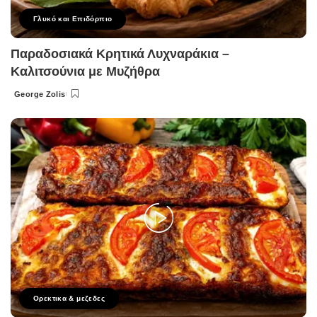
Γλυκό και Επιδόρπιο
Παραδοσιακά Κρητικά Λυχναράκια –
Καλιτσούνια με Μυζήθρα
George Zolis
Posted
by
Ορεκτικα & μεζεδες