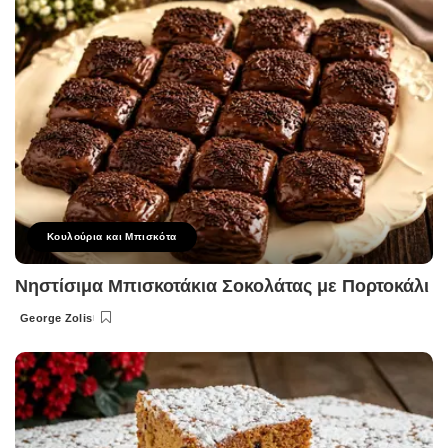
Κουλούρια και Μπισκότα
Νηστίσιμα Μπισκοτάκια Σοκολάτας με Πορτοκάλι
George Zolis
Posted
by