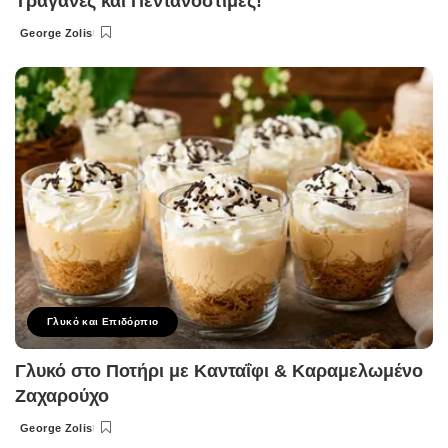
Τραγανές και Πεντανόστιμες!
George Zolis
Posted
by
Γλυκό και Επιδόρπιο
Γλυκό στο Ποτήρι με Κανταΐφι & Καραμελωμένο
Ζαχαρούχο
George Zolis
Posted