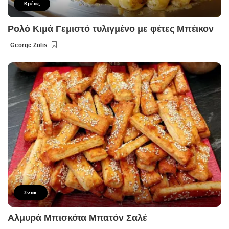
Κρέας
Ρολό Κιμά Γεμιστό τυλιγμένο με φέτες Μπέικον
George Zolis
Posted
by
Σνακ
Αλμυρά Μπισκότα Μπατόν Σαλέ