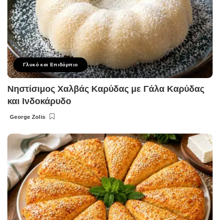
Γλυκό και Επιδόρπιο
Νηστίσιμος Χαλβάς Καρύδας με Γάλα Καρύδας
και Ινδοκάρυδο
George Zolis
Posted
by