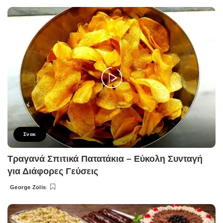
by
Σνακ
Τραγανά Σπιτικά Πατατάκια – Εύκολη Συνταγή
για Διάφορες Γεύσεις
George Zolis
Posted
by