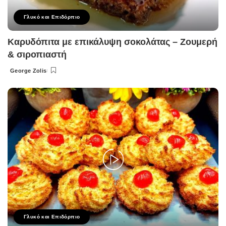
Γλυκό και Επιδόρπιο
Καρυδόπιτα με επικάλυψη σοκολάτας – Ζουμερή
& σιροπιαστή
George Zolis
Posted
by
Γλυκό και Επιδόρπιο