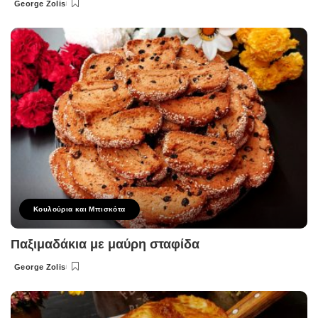
George Zolis
Posted
by
Κουλούρια και Μπισκότα
Παξιμαδάκια με μαύρη σταφίδα
George Zolis
Posted
by