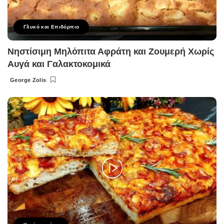
Γλυκό και Επιδόρπιο
Νηστίσιμη Μηλόπιτα Αφράτη και Ζουμερή Χωρίς
Αυγά και Γαλακτοκομικά
George Zolis
Posted
by