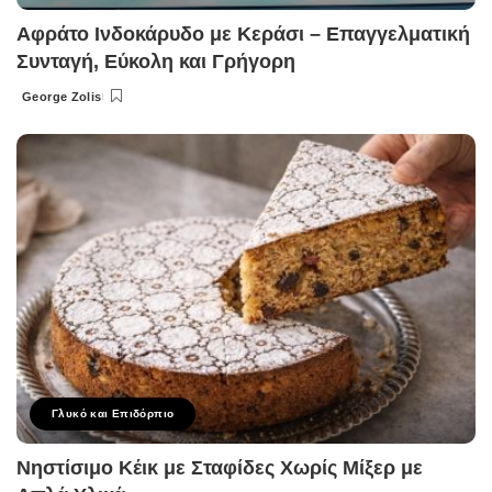
Αφράτο Ινδοκάρυδο με Κεράσι – Επαγγελματική
Συνταγή, Εύκολη και Γρήγορη
George Zolis
Posted
by
Γλυκό και Επιδόρπιο
Νηστίσιμο Κέικ με Σταφίδες Χωρίς Μίξερ με