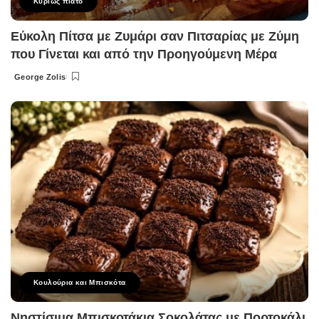
Κυρίως πιάτο
Εύκολη Πίτσα με Ζυμάρι σαν Πιτσαρίας με Ζύμη
που Γίνεται και από την Προηγούμενη Μέρα
George Zolis
Posted
by
Κουλούρια και Μπισκότα
Νηστίσιμα Μπισκοτάκια Σοκολάτας με Πορτοκάλι