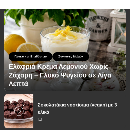
Γλυκό και Επιδόρπιο
Συνταγές Μελών
Ελαφριά Κρέμα Λεμονιού Χωρίς
Ζάχαρη – Γλυκό Ψυγείου σε Λίγα
Λεπτά
George Zolis
1 Ιουλίου 2026
Posted
by
Σοκολατάκια νηστίσιμα (vegan) με 3
υλικά