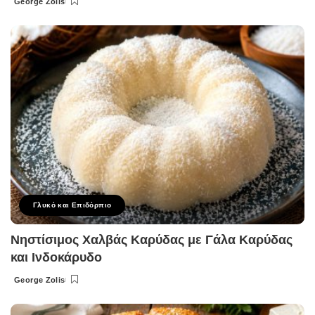
George Zolis
Posted
by
Γλυκό και Επιδόρπιο
Νηστίσιμος Χαλβάς Καρύδας με Γάλα Καρύδας
και Ινδοκάρυδο
George Zolis
Posted
by