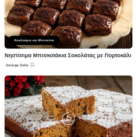
Κουλούρια και Μπισκότα
Νηστίσιμα Μπισκοτάκια Σοκολάτας με Πορτοκάλι
George Zolis
Posted
by