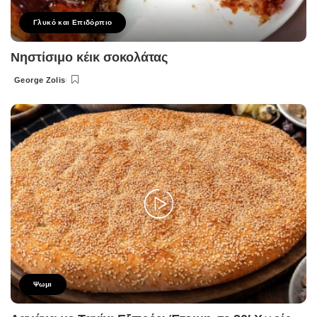
Γλυκό και Επιδόρπιο
Νηστίσιμο κέικ σοκολάτας
George Zolis
Posted
by
Ψωμι