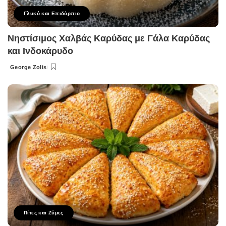
Γλυκό και Επιδόρπιο
Νηστίσιμος Χαλβάς Καρύδας με Γάλα Καρύδας
και Ινδοκάρυδο
George Zolis
Posted
by
Πίτες και Ζύμες