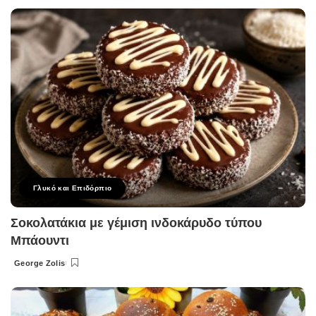
by
Γλυκό και Επιδόρπιο
Σοκολατάκια με γέμιση ινδοκάρυδο τύπου
Μπάουντι
George Zolis
Posted
by