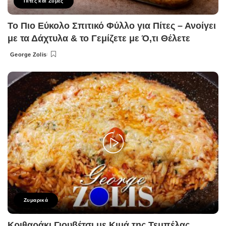
Πίτες και Ζύμες
Το Πιο Εύκολο Σπιτικό Φύλλο για Πίτες – Ανοίγει
με τα Δάχτυλα & το Γεμίζετε με Ό,τι Θέλετε
George Zolis
Posted
by
Ζυμαρικά
Κριθαράκι Γιουβέτσι με Κιμά της Τεμπέλας