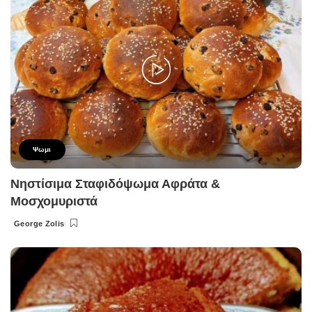
Ψωμι
Νηστίσιμα Σταφιδόψωμα Αφράτα &
Μοσχομυριστά
George Zolis
Posted
by