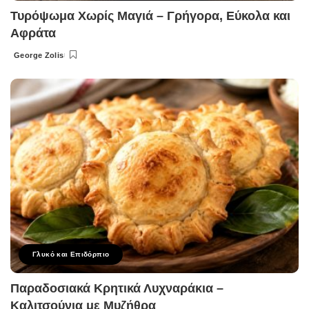
Τυρόψωμα Χωρίς Μαγιά – Γρήγορα, Εύκολα και
Αφράτα
George Zolis
Posted
by
Γλυκό και Επιδόρπιο
Παραδοσιακά Κρητικά Λυχναράκια –
Καλιτσούνια με Μυζήθρα