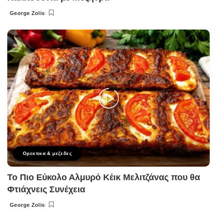
George Zolis
Posted
by
Ορεκτικα & μεζεδες
Το Πιο Εύκολο Αλμυρό Κέικ Μελιτζάνας που θα
Φτιάχνεις Συνέχεια
George Zolis
Posted