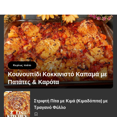
Κυρίως πιάτο
Κουνουπίδι Κοκκινιστό Καπαμά με
Πατάτες & Καρότα
George Zolis
2 Ιουνίου 2026
Posted
by
Στριφτή Πίτα με Κιμά (Κιμαδόπιτα) με
Τραγανό Φύλλο