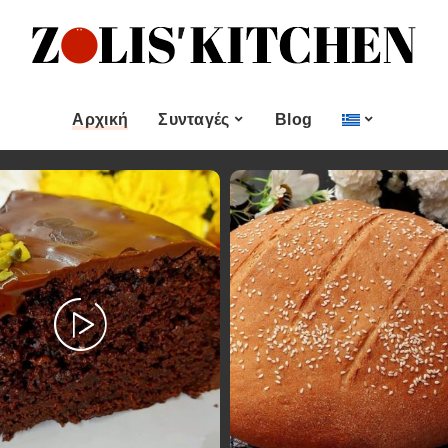
ες
Εποχιακές Συνταγές
& μεζεδες
Χριστουγεννιάτικες
Συνταγές
Αρχική
Συνταγές
Blog
Πασχαλινές Συνταγές
 και
Νηστίσιμες Συνταγές
Κατηγορίες
Εποχιακές Συνταγές
 Επιδόρπιο
Συνταγές για Αγίου
Βαλεντίνου
Χυμοί
Ορεκτικα & μεζεδες
Χριστουγεννιάτικες
Θαλασσινά
Συνταγές
Ψωμι
αι Αλοιφές
Πασχαλινές Συνταγές
Κουλούρια και
άτο
Μπισκότα
Νηστίσιμες Συνταγές
Γλυκό και Επιδόρπιο
Συνταγές για Αγίου
Βαλεντίνου
Ποτά και Χυμοί
Ζύμες
Ψάρι και Θαλασσινά
Σάλτσες και Αλοιφές