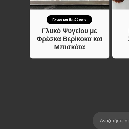
Σούπες κα
Κατσαρόλ
πιο
Γλυκό και Επιδόρπιο
Χορτοφαγι
Συνταγές
λακτος
Γλυκό Ψυγείου με
με 4
Φρέσκα Βερίκοκα και
Μπισκότα