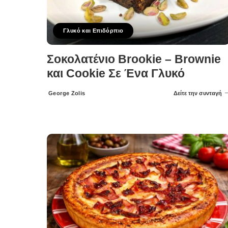
Γλυκό και Επιδόρπιο
Σοκολατένιο Brookie – Brownie
και Cookie Σε Ένα Γλυκό
George Zolis
Δείτε την συνταγή
Posted
by