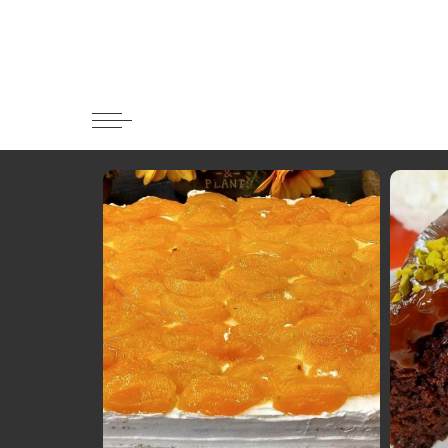
Κατηγορί
Ορεκτικα 
Ψωμι
Κουλούρια
Μπισκότα
Γλυκό και
Ποτά και 
Ψάρι και 
Σάλτσες κ
Κυρίως πι
Κρέας
Ζυμαρικά
Πίτες και 
Σαλάτες
Σνακ