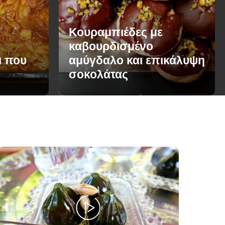
Κουραμπιέδες με
καβουρδισμένο
ι που
αμύγδαλο και επικάλυψη
σοκολάτας