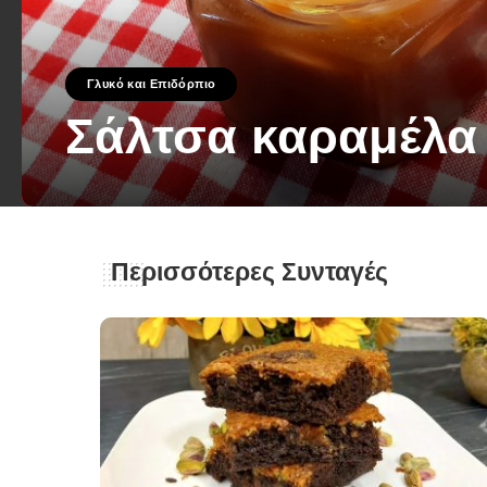
Γλυκό και Επιδόρπιο
Σάλτσα καραμέλα
George Zolis
8 Μαΐου 2023
Posted
by
Περισσότερες Συνταγές