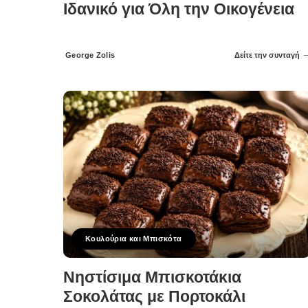
Ιδανικό για Όλη την Οικογένεια
George Zolis
Δείτε την συνταγή
Posted
by
Κουλούρια και Μπισκότα
Νηστίσιμα Μπισκοτάκια
Σοκολάτας με Πορτοκάλι