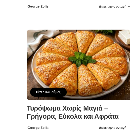
George Zolis
Δείτε την συνταγή
Posted
by
Πίτες και Ζύμες
Τυρόψωμα Χωρίς Μαγιά –
Γρήγορα, Εύκολα και Αφράτα
George Zolis
Δείτε την συνταγή
Posted