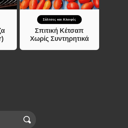
Σάλτσες και Αλοιφές
ζα
Σπιτική Κέτσαπ
r)
Χωρίς Συντηρητικά
Παρα