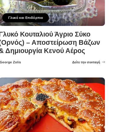
Γλυκό και Επιδόρπιο
Γλυκό Κουταλιού Άγριο Σύκο
(Ορνός) – Αποστείρωση Βάζων
& Δημιουργία Κενού Αέρος
George Zolis
Δείτε την συνταγή
Posted
by