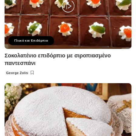
Γλυκό και Επιδόρπιο
Σοκολατένιο επιδόρπιο με σιροπιασμένο
παντεσπάνι
George Zolis
Posted
by