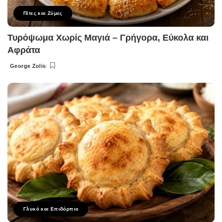
Πίτες και Ζύμες
Τυρόψωμα Χωρίς Μαγιά – Γρήγορα, Εύκολα και
Αφράτα
George Zolis
Posted
by
Γλυκό και Επιδόρπιο