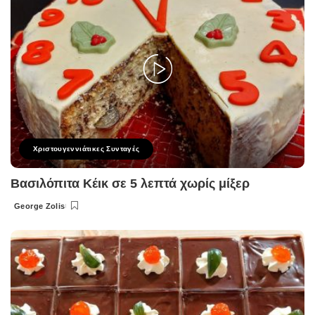
Χριστουγεννιάτικες Συνταγές
Βασιλόπιτα Κέικ σε 5 λεπτά χωρίς μίξερ
George Zolis
Posted
by