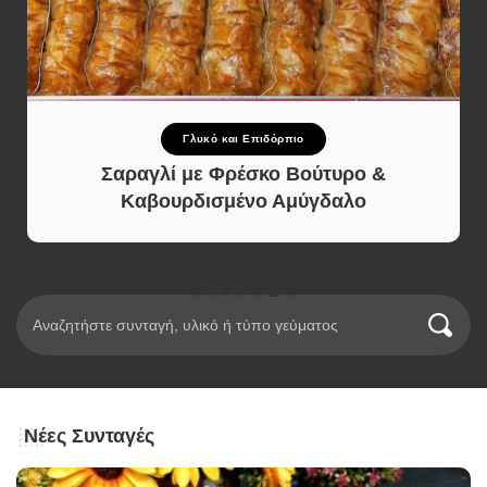
Γλυκό και Επιδόρπιο
Σαραγλί με Φρέσκο Βούτυρο &
Καβουρδισμένο Αμύγδαλο
Νέες Συνταγές