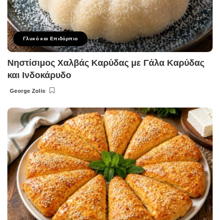
Γλυκό και Επιδόρπιο
Νηστίσιμος Χαλβάς Καρύδας με Γάλα Καρύδας
και Ινδοκάρυδο
George Zolis
Posted
by