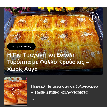
Πίτες και Ζύμες
Η Πιο Τραγανή και Εύκολη
Τυρόπιτα με Φύλλο Κρούστας –
Χωρίς Αυγά
George Zolis
20 Σεπτεμβρίου 2025
Posted
by
Πεϊνερλί ψημένα σαν σε ξυλόφουρνο
– Τέλεια Σπιτικά και Λαχταριστά