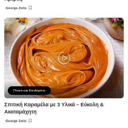
George Zolis
Posted
by
Γλυκό και Επιδόρπιο
Σπιτική Καραμέλα με 3 Υλικά – Εύκολη &
Ακαταμάχητη
George Zolis
Posted