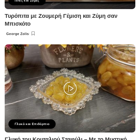
Πίτες και Ζύμες
Τυρόπιτα με Ζουμερή Γέμιση και Ζύμη σαν
Μπισκότο
George Zolis
Posted
by
Γλυκό και Επιδόρπιο
Γλυκό του Κουταλιού Σταφύλι – Με το Μυστικό