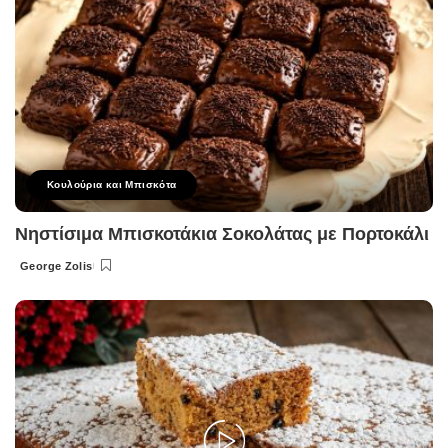
Κουλούρια και Μπισκότα
Νηστίσιμα Μπισκοτάκια Σοκολάτας με Πορτοκάλι
George Zolis
Posted
by