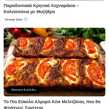
Παραδοσιακά Κρητικά Λυχναράκια –
Καλιτσούνια με Μυζήθρα
George Zolis
Posted
by
Ορεκτικα & μεζεδες
Το Πιο Εύκολο Αλμυρό Κέικ Μελιτζάνας που θα
Φτιάχνεις Συνέχεια