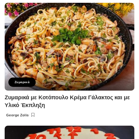
by
Ζυμαρικά
Ζυμαρικά με Κοτόπουλο Κρέμα Γάλακτος και με
Υλικό Έκπληξη
George Zolis
Posted
by