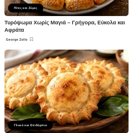
Πίτες και Ζύμες
Τυρόψωμα Χωρίς Μαγιά – Γρήγορα, Εύκολα και
Αφράτα
George Zolis
Posted
by
Γλυκό και Επιδόρπιο