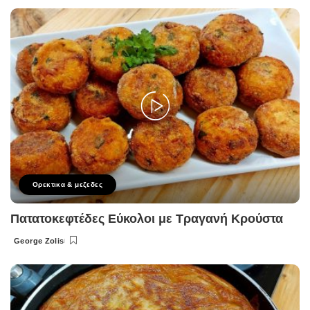
by
Ορεκτικα & μεζεδες
Πατατοκεφτέδες Εύκολοι με Τραγανή Κρούστα
George Zolis
Posted
by