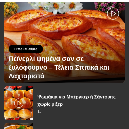
Πίτες και Ζύμες
Πεϊνερλί ψημένα σαν σε
ξυλόφουρνο – Τέλεια Σπιτικά και
Λαχταριστά
George Zolis
27 Σεπτεμβρίου 2024
Posted
by
Ψωμάκια για Μπέργκερ ή Σάντουιτς
χωρίς μίξερ