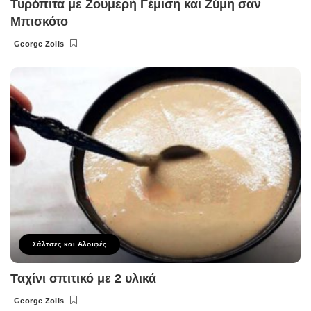
Τυρόπιτα με Ζουμερή Γέμιση και Ζύμη σαν
Μπισκότο
George Zolis
Posted
by
Σάλτσες και Αλοιφές
Ταχίνι σπιτικό με 2 υλικά
George Zolis
Posted