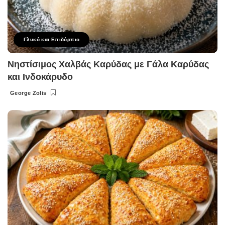
Γλυκό και Επιδόρπιο
Νηστίσιμος Χαλβάς Καρύδας με Γάλα Καρύδας
και Ινδοκάρυδο
George Zolis
Posted
by