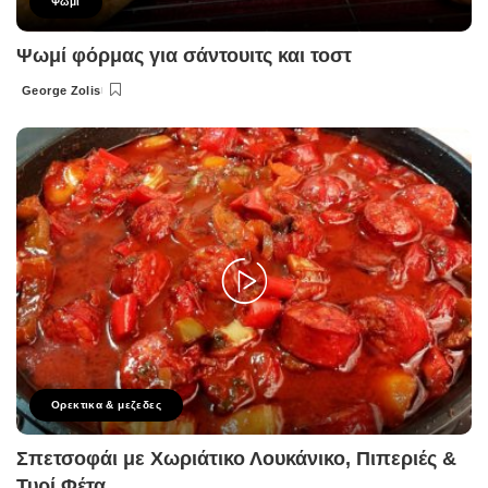
Ψωμι
Ψωμί φόρμας για σάντουιτς και τοστ
George Zolis
Posted
by
Ορεκτικα & μεζεδες
Σπετσοφάι με Χωριάτικο Λουκάνικο, Πιπεριές &
Τυρί Φέτα