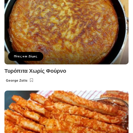
Πίτες και Ζύμες
Τυρόπιτα Χωρίς Φούρνο
George Zolis
Posted
by