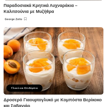
Παραδοσιακά Κρητικά Λυχναράκια –
Καλιτσούνια με Μυζήθρα
George Zolis
Posted
by
Γλυκό και Επιδόρπιο
Δροσερό Γιαουρτογλυκό με Κομπόστα Βερίκοκο
και Σαβαγιάρ