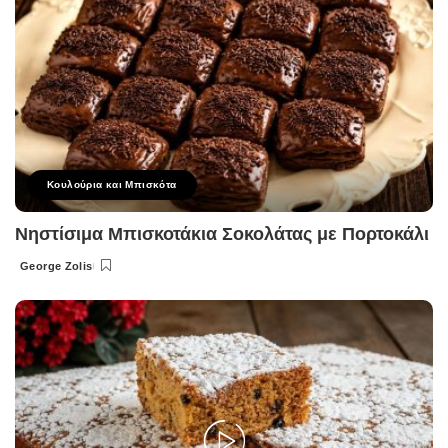
Κουλούρια και Μπισκότα
Νηστίσιμα Μπισκοτάκια Σοκολάτας με Πορτοκάλι
George Zolis
Posted
by