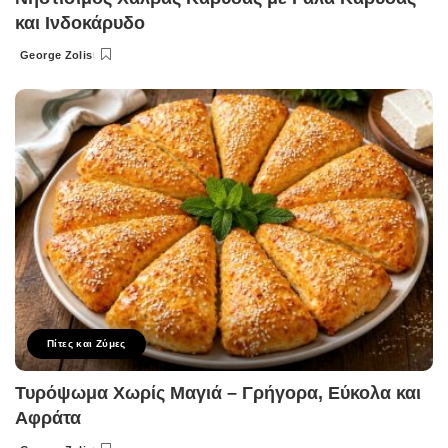
και Ινδοκάρυδο
George Zolis
Posted
by
Πίτες και Ζύμες
Τυρόψωμα Χωρίς Μαγιά – Γρήγορα, Εύκολα και
Αφράτα