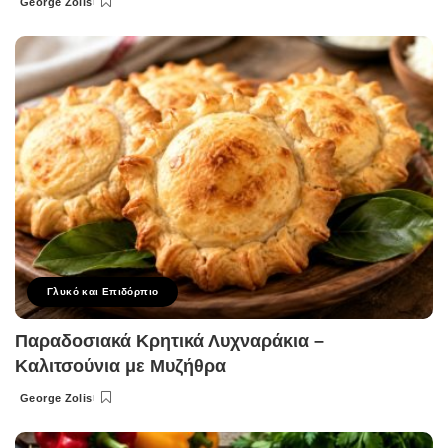
George Zolis
Posted
by
Γλυκό και Επιδόρπιο
Παραδοσιακά Κρητικά Λυχναράκια –
Καλιτσούνια με Μυζήθρα
George Zolis
Posted
by