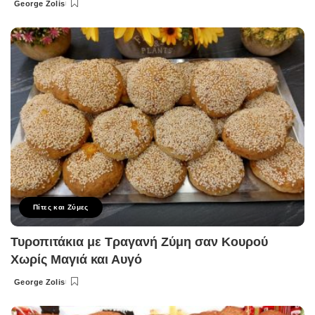
George Zolis
Posted
by
Πίτες και Ζύμες
Τυροπιτάκια με Τραγανή Ζύμη σαν Κουρού
Χωρίς Μαγιά και Αυγό
George Zolis
Posted
by