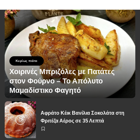
Κυρίως πιάτο
Χοιρινές Μπριζόλες με Πατάτες
στον Φούρνο – Το Απόλυτο
Μαμαδίστικο Φαγητό
George Zolis
15 Ιουνίου 2026
Posted
by
Αφράτο Κέικ Βανίλια Σοκολάτα στη
Φριτέζα Αέρος σε 35 Λεπτά