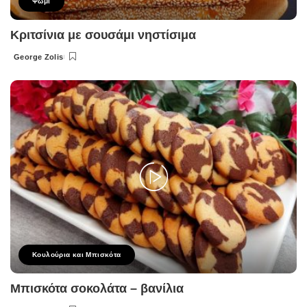
Ψωμι
Κριτσίνια με σουσάμι νηστίσιμα
George Zolis
Posted
by
Κουλούρια και Μπισκότα
Μπισκότα σοκολάτα – βανίλια