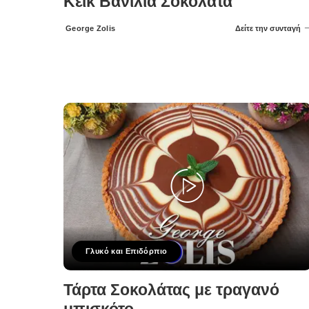
Κέικ Βανίλια Σοκολάτα
George Zolis
Δείτε την συνταγή
Posted
by
Γλυκό και Επιδόρπιο
Τάρτα Σοκολάτας με τραγανό