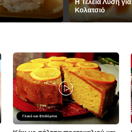
Η Τέλεια Λύση για
Κολατσιό
Γλυκό και Επιδόρπιο