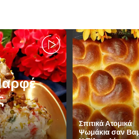
Παρφέ
ς
Σπιτικά Ατομικά
Ψωμάκια σαν Βαμ