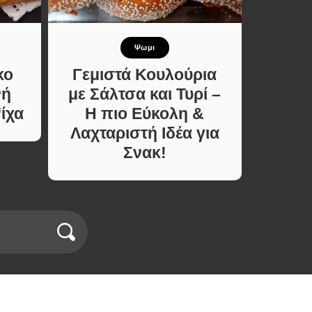
Ψωμι
Γ
κο
Γεμιστά Κουλούρια
Παστά
νή
με Σάλτσα και Τυρί –
Τυλι
ίχα
Η πιο Εύκολη &
και
Λαχταριστή Ιδέα για
Σνακ!