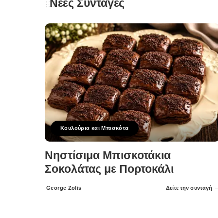
Νέες Συνταγές
Κουλούρια και Μπισκότα
Νηστίσιμα Μπισκοτάκια
Σοκολάτας με Πορτοκάλι
George Zolis
Δείτε την συνταγή
Posted
by