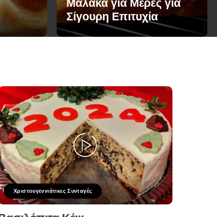
Μαλακά για Μέρες για
Σίγουρη Επιτυχία
Χριστουγεννιάτικες Συνταγές