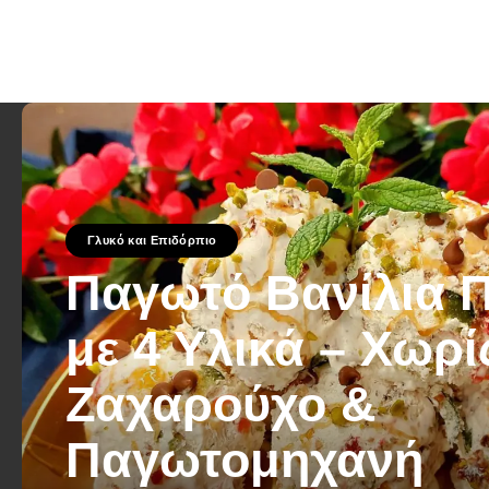
Γλυκό και Επιδόρπιο
Παγωτό Βανίλια 
με 4 Υλικά – Χωρί
Ζαχαρούχο &
Παγωτομηχανή