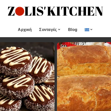
ες
Εποχιακές Συνταγές
& μεζεδες
Χριστουγεννιάτικες
Συνταγές
Αρχική
Συνταγές
Blog
Πασχαλινές Συνταγές
 και
Νηστίσιμες Συνταγές
Κατηγορίες
Εποχιακές Συνταγές
 Επιδόρπιο
Συνταγές για Αγίου
Βαλεντίνου
Χυμοί
Ορεκτικα & μεζεδες
Χριστουγεννιάτικες
Θαλασσινά
Συνταγές
Ψωμι
αι Αλοιφές
Πασχαλινές Συνταγές
Κουλούρια και
άτο
Μπισκότα
Νηστίσιμες Συνταγές
Γλυκό και Επιδόρπιο
Συνταγές για Αγίου
Βαλεντίνου
Ποτά και Χυμοί
Ζύμες
Ψάρι και Θαλασσινά
Σάλτσες και Αλοιφές