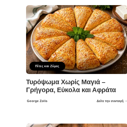
Πίτες και Ζύμες
Τυρόψωμα Χωρίς Μαγιά –
Γρήγορα, Εύκολα και Αφράτα
George Zolis
Δείτε την συνταγή
Posted
by