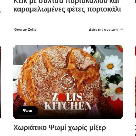
Κέικ με σάλτσα πορτοκαλιού και
καραμελωμένες φέτες πορτοκάλι
George Zolis
Δείτε την συνταγή
Posted
by
Ψωμι
Χωριάτικο Ψωμί χωρίς μίξερ