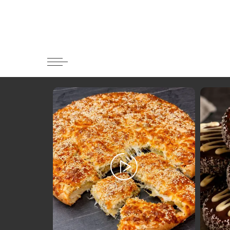
Κατηγορί
Ορεκτικα 
Ψωμι
Κουλούρια
Μπισκότα
Γλυκό και
Ποτά και 
Ψάρι και 
Σάλτσες κ
Κυρίως πι
Κρέας
Ζυμαρικά
Πίτες και 
Σαλάτες
Σνακ