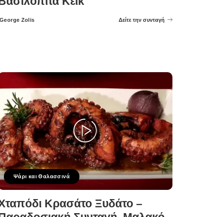
Βασιλόπιτα Κέικ
George Zolis
Δείτε την συνταγή
Posted
by
Ψάρι και Θαλασσινά
Χταπόδι Κρασάτο Ξυδάτο –