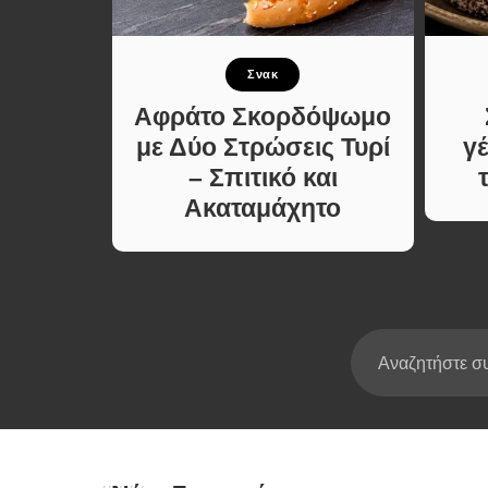
Σούπες κα
Κατσαρόλ
νταγές
Σνακ
Χορτοφαγι
Συνταγές
ουρέκι
Αφράτο Σκορδόψωμο
τα
με Δύο Στρώσεις Τυρί
γ
– Σπιτικό και
Ακαταμάχητο