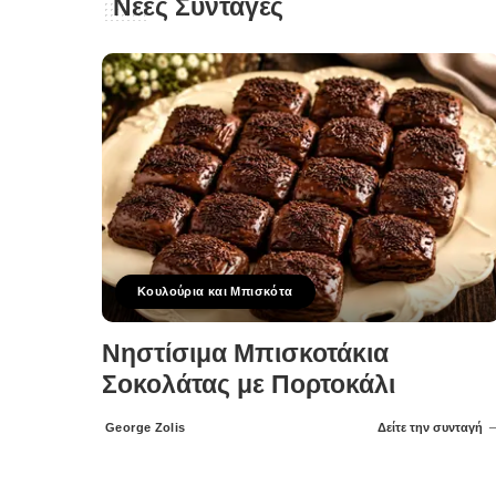
Νέες Συνταγές
Κουλούρια και Μπισκότα
Νηστίσιμα Μπισκοτάκια
Σοκολάτας με Πορτοκάλι
George Zolis
Δείτε την συνταγή
Posted
by