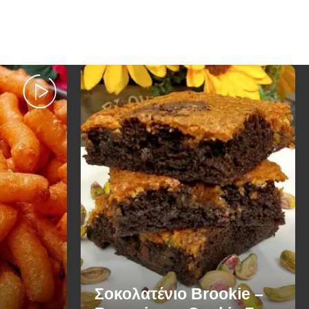
Σοκολατένιο Brookie –