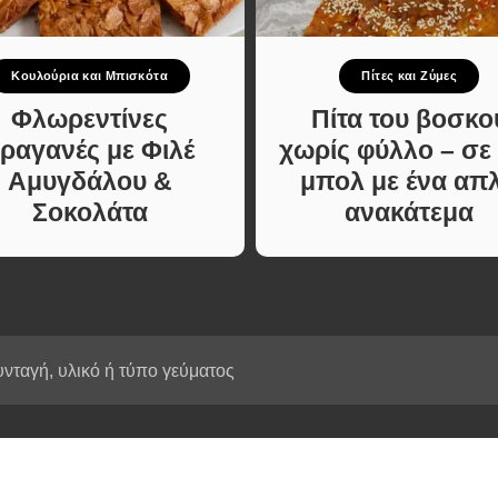
Κυρίως πιάτο
ι Φαγητά
Κρέας
ας
Ζυμαρικά
Κουλούρια και Μπισκότα
Πίτες και Ζύμες
κές
Πίτες και Ζύμες
 Μελών
Φλωρεντίνες
Πίτα του βοσκο
Σαλάτες
ραγανές με Φιλέ
χωρίς φύλλο – σε
Σνακ
Αμυγδάλου &
μπολ με ένα απ
Σούπες και Φαγητά
Σοκολάτα
ανακάτεμα
Κατσαρόλας
Χορτοφαγικές
Συνταγές Μελών