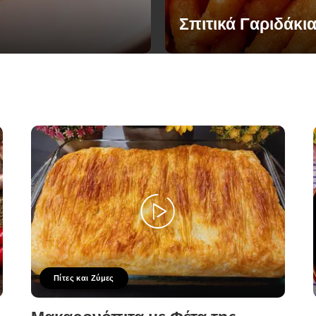
Σπιτικά Γαριδάκι
Πίτες και Ζύμες