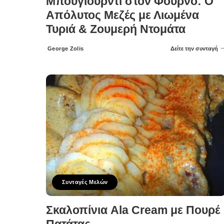
Μπουγιουρντί στον Φούρνο: Ο
Απόλυτος Μεζές με Λιωμένα
Τυριά & Ζουμερή Ντομάτα
George Zolis
Δείτε την συνταγή
Posted
by
Συνταγές Μελών
Σκαλοπίνια Ala Cream με Πουρέ