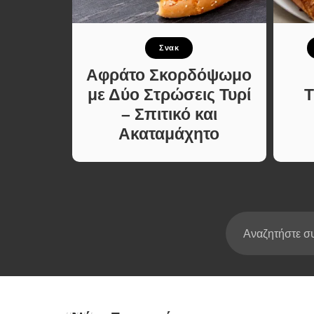
Σούπες κα
Κατσαρόλ
πιο
Σνακ
Χορτοφαγι
Συνταγές
λίνα
Αφράτο Σκορδόψωμο
Χωρίς
με Δύο Στρώσεις Τυρί
Τ
 –
– Σπιτικό και
και
Ακαταμάχητο
ιμη