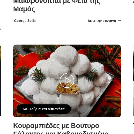
Μακαρονόπιτα με Φέτα της
Μαμάς
George Zolis
Δείτε την συνταγή
Posted
by
Κουλούρια και Μπισκότα
Κουραμπιέδες με Βούτυρο