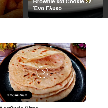
Brownie και Cookie Σε
α
Ένα Γλυκό
Πίτες και Ζύμες