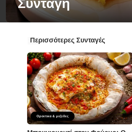
Συνταγή
George Zolis
20 Αυγούστου 2025
Posted
by
Περισσότερες Συνταγές
Ορεκτικα & μεζεδες