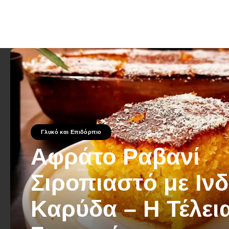
Γλυκό και Επιδόρπιο
Αφράτο Ραβανί
Σιροπιαστό με Ινδ
Καρύδα – Η Τέλει