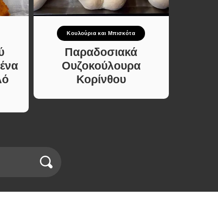
Κουλούρια και Μπισκότα
Ο
ύ
Παραδοσιακά
Σπιτικ
 ένα
Ουζοκούλουρα
Πα
λό
Κορίνθου
Σ
Αυθεν