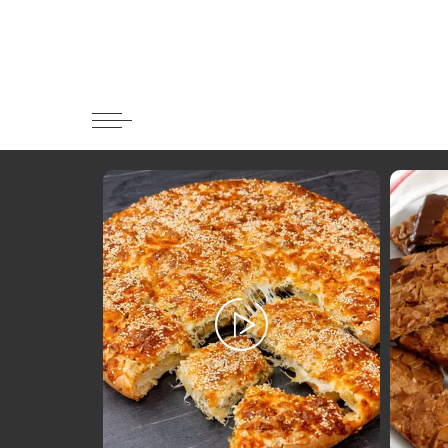
Κατηγορί
Ορεκτικα 
Ψωμι
Κουλούρια
Μπισκότα
Γλυκό και
Ποτά και 
Ψάρι και 
Σάλτσες κ
Κυρίως πι
Κρέας
Ζυμαρικά
Πίτες και 
Σαλάτες
Σνακ