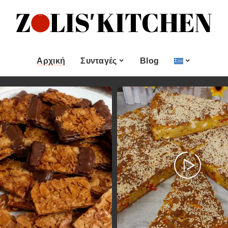
ες
Εποχιακές Συνταγές
& μεζεδες
Χριστουγεννιάτικες
Συνταγές
Αρχική
Συνταγές
Blog
Πασχαλινές Συνταγές
 και
Νηστίσιμες Συνταγές
Κατηγορίες
Εποχιακές Συνταγές
 Επιδόρπιο
Συνταγές για Αγίου
Βαλεντίνου
Χυμοί
Ορεκτικα & μεζεδες
Χριστουγεννιάτικες
Θαλασσινά
Συνταγές
Ψωμι
αι Αλοιφές
Πασχαλινές Συνταγές
Κουλούρια και
άτο
Μπισκότα
Νηστίσιμες Συνταγές
Γλυκό και Επιδόρπιο
Συνταγές για Αγίου
Βαλεντίνου
Ποτά και Χυμοί
Ζύμες
Ψάρι και Θαλασσινά
Σάλτσες και Αλοιφές