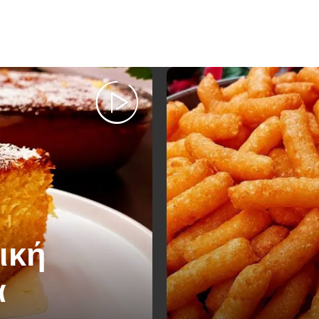
ική
α