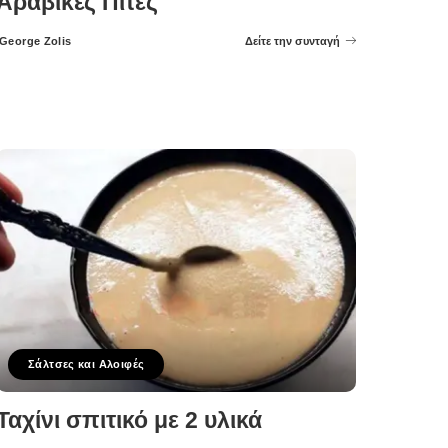
Αραβικές Πίτες
George Zolis
Δείτε την συνταγή
Posted
by
Σάλτσες και Αλοιφές
Ταχίνι σπιτικό με 2 υλικά