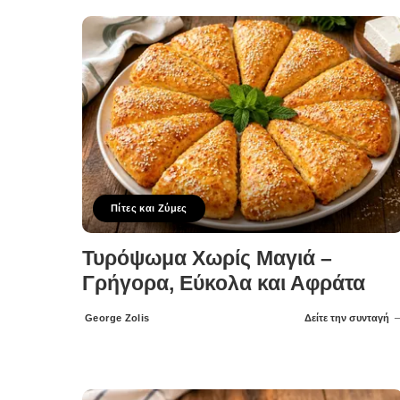
Πίτες και Ζύμες
Τυρόψωμα Χωρίς Μαγιά –
Γρήγορα, Εύκολα και Αφράτα
George Zolis
Δείτε την συνταγή
Posted
by