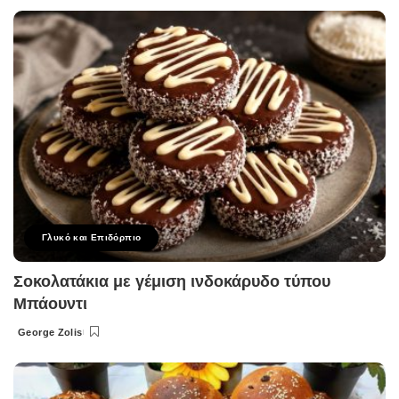
by
Γλυκό και Επιδόρπιο
Σοκολατάκια με γέμιση ινδοκάρυδο τύπου
Μπάουντι
George Zolis
Posted
by