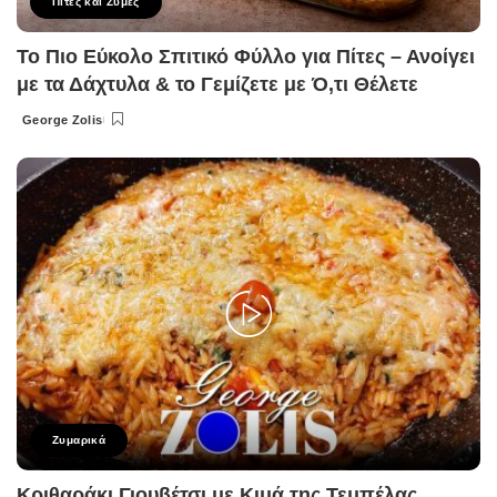
Πίτες και Ζύμες
Το Πιο Εύκολο Σπιτικό Φύλλο για Πίτες – Ανοίγει
με τα Δάχτυλα & το Γεμίζετε με Ό,τι Θέλετε
George Zolis
Posted
by
Ζυμαρικά
Κριθαράκι Γιουβέτσι με Κιμά της Τεμπέλας