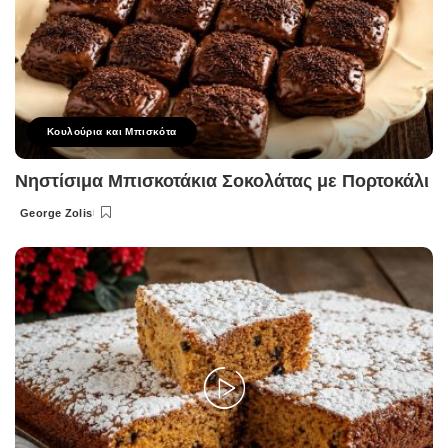
Κουλούρια και Μπισκότα
Νηστίσιμα Μπισκοτάκια Σοκολάτας με Πορτοκάλι
George Zolis
Posted
by