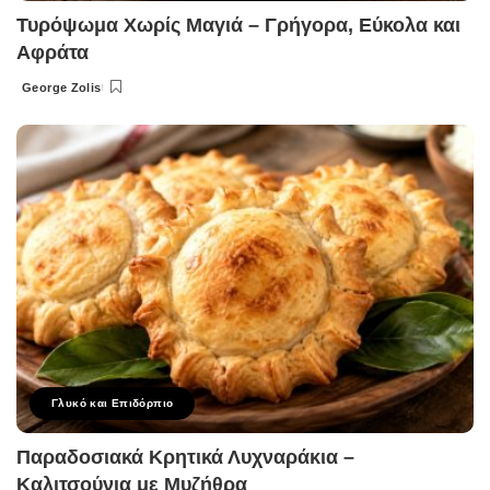
Τυρόψωμα Χωρίς Μαγιά – Γρήγορα, Εύκολα και
Αφράτα
George Zolis
Posted
by
Γλυκό και Επιδόρπιο
Παραδοσιακά Κρητικά Λυχναράκια –
Καλιτσούνια με Μυζήθρα