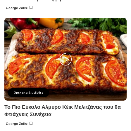
George Zolis
Posted
by
Ορεκτικα & μεζεδες
Το Πιο Εύκολο Αλμυρό Κέικ Μελιτζάνας που θα
Φτιάχνεις Συνέχεια
George Zolis
Posted