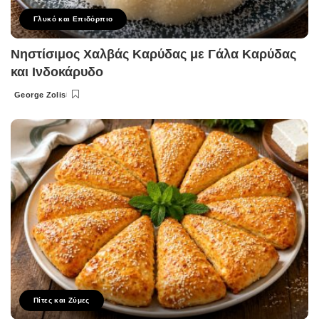
Γλυκό και Επιδόρπιο
Νηστίσιμος Χαλβάς Καρύδας με Γάλα Καρύδας
και Ινδοκάρυδο
George Zolis
Posted
by
Πίτες και Ζύμες