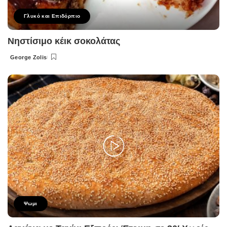
Γλυκό και Επιδόρπιο
Νηστίσιμο κέικ σοκολάτας
George Zolis
Posted
by
Ψωμι