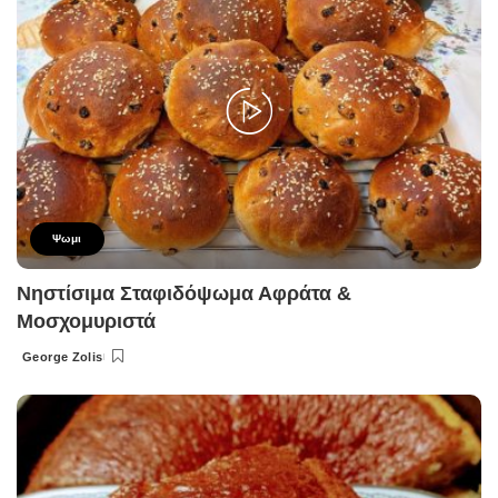
Ψωμι
Νηστίσιμα Σταφιδόψωμα Αφράτα &
Μοσχομυριστά
George Zolis
Posted
by