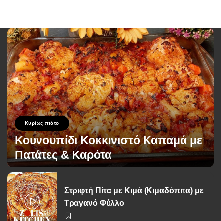
Κυρίως πιάτο
Κουνουπίδι Κοκκινιστό Καπαμά με
Πατάτες & Καρότα
George Zolis
2 Ιουνίου 2026
Posted
by
Στριφτή Πίτα με Κιμά (Κιμαδόπιτα) με
Τραγανό Φύλλο