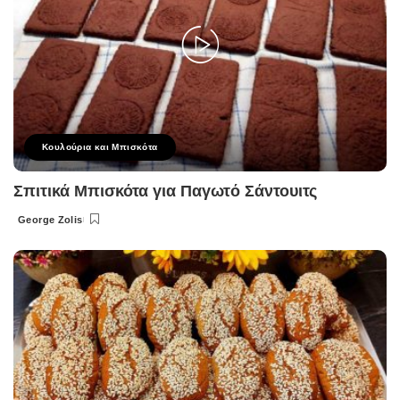
Κουλούρια και Μπισκότα
Σπιτικά Μπισκότα για Παγωτό Σάντουιτς
George Zolis
Posted
by