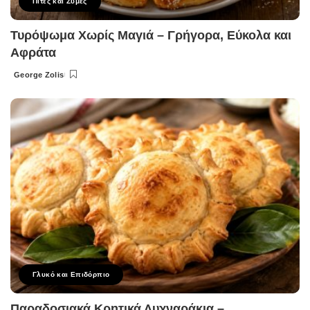
Πίτες και Ζύμες
Τυρόψωμα Χωρίς Μαγιά – Γρήγορα, Εύκολα και
Αφράτα
George Zolis
Posted
by
Γλυκό και Επιδόρπιο
Παραδοσιακά Κρητικά Λυχναράκια –