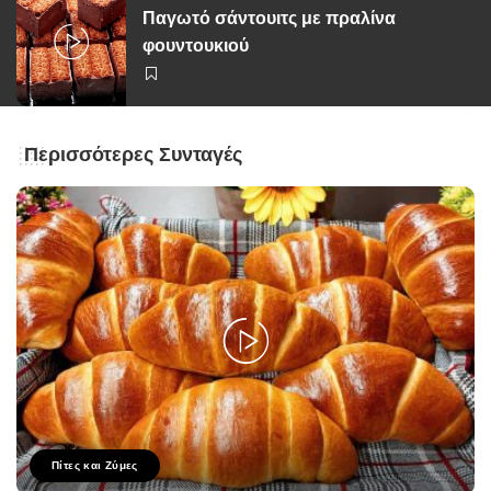
Παγωτό σάντουιτς με πραλίνα
φουντουκιού
Περισσότερες Συνταγές
Πίτες και Ζύμες