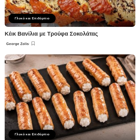
Γλυκό και Επιδόρπιο
Κέικ Βανίλια με Τρούφα Σοκολάτας
George Zolis
Posted
by
Γλυκό και Επιδόρπιο