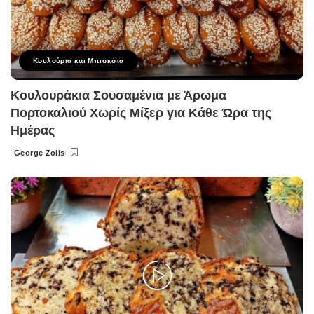
Κουλούρια και Μπισκότα
Κουλουράκια Σουσαμένια με Άρωμα
Πορτοκαλιού Χωρίς Μίξερ για Κάθε Ώρα της
Ημέρας
George Zolis
Posted
by