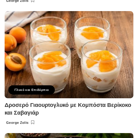
George Zolis
Posted
by
Γλυκό και Επιδόρπιο
Δροσερό Γιαουρτογλυκό με Κομπόστα Βερίκοκο
και Σαβαγιάρ
George Zolis
Posted
by