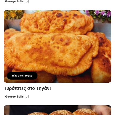
George Zolis
Posted
by
Πίτες και Ζύμες
Τυρόπιτες στο Τηγάνι
George Zolis
Posted
by