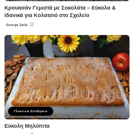
Κρουασάν Γεμιστά με Σοκολάτα – Εύκολα &
Ιδανικά για Κολατσιό στο Σχολείο
George Zolis
Posted
by
Γλυκό και Επιδόρπιο
Εύκολη Μηλόπιτα