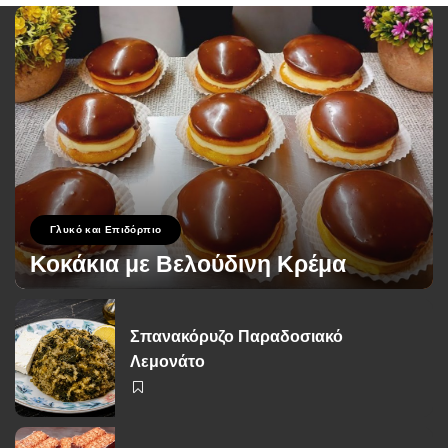
Γλυκό και Επιδόρπιο
Κοκάκια με Βελούδινη Κρέμα
George Zolis
19 Σεπτεμβρίου 2024
Posted
by
Σπανακόρυζο Παραδοσιακό
Λεμονάτο