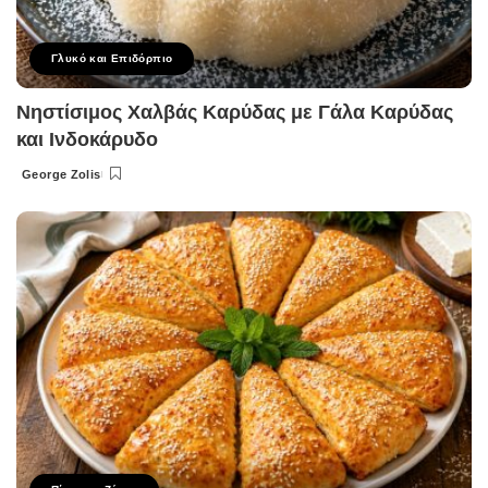
Γλυκό και Επιδόρπιο
Νηστίσιμος Χαλβάς Καρύδας με Γάλα Καρύδας
και Ινδοκάρυδο
George Zolis
Posted
by