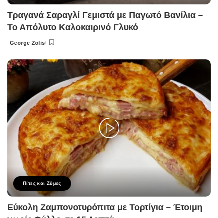
Τραγανά Σαραγλί Γεμιστά με Παγωτό Βανίλια –
Το Απόλυτο Καλοκαιρινό Γλυκό
George Zolis
Posted
by
Πίτες και Ζύμες
Εύκολη Ζαμπονοτυρόπιτα με Τορτίγια – Έτοιμη