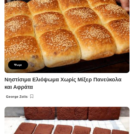
Ψωμι
Νηστίσιμα Ελιόψωμα Χωρίς Μίξερ Πανεύκολα
και Αφράτα
George Zolis
Posted
by