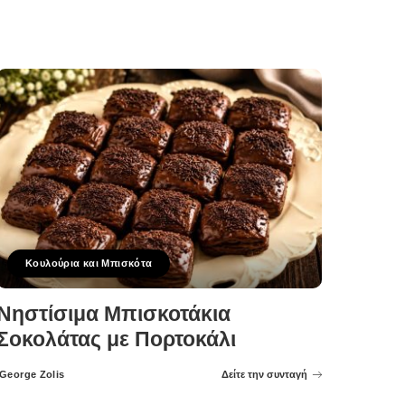
Κουλούρια και Μπισκότα
Νηστίσιμα Μπισκοτάκια
Σοκολάτας με Πορτοκάλι
George Zolis
Δείτε την συνταγή
Posted
by