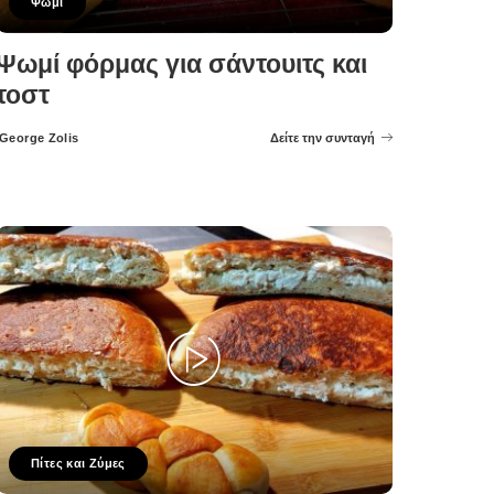
Ψωμι
Ψωμί φόρμας για σάντουιτς και
τοστ
George Zolis
Δείτε την συνταγή
Posted
by
Πίτες και Ζύμες