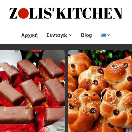
ες
Εποχιακές Συνταγές
& μεζεδες
Χριστουγεννιάτικες
Συνταγές
Αρχική
Συνταγές
Blog
Πασχαλινές Συνταγές
 και
Νηστίσιμες Συνταγές
Κατηγορίες
Εποχιακές Συνταγές
 Επιδόρπιο
Συνταγές για Αγίου
Βαλεντίνου
Χυμοί
Ορεκτικα & μεζεδες
Χριστουγεννιάτικες
Θαλασσινά
Συνταγές
Ψωμι
αι Αλοιφές
Πασχαλινές Συνταγές
Κουλούρια και
άτο
Μπισκότα
Νηστίσιμες Συνταγές
Γλυκό και Επιδόρπιο
Συνταγές για Αγίου
Βαλεντίνου
Ποτά και Χυμοί
Ζύμες
Ψάρι και Θαλασσινά
Σάλτσες και Αλοιφές