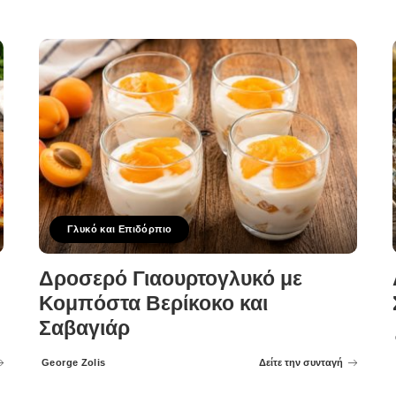
Γλυκό και Επιδόρπιο
Δροσερό Γιαουρτογλυκό με
Κομπόστα Βερίκοκο και
Σαβαγιάρ
George Zolis
Δείτε την συνταγή
Posted
by