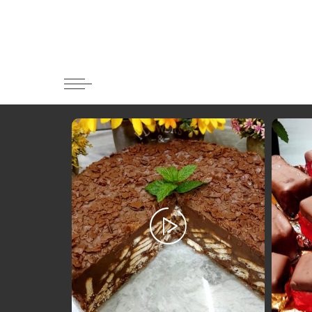
Κατηγορί
Ορεκτικα 
Ψωμι
Κουλούρια
Μπισκότα
Γλυκό και
Ποτά και 
Ψάρι και 
Σάλτσες κ
Κυρίως πι
Κρέας
Ζυμαρικά
Πίτες και 
Σαλάτες
Σνακ