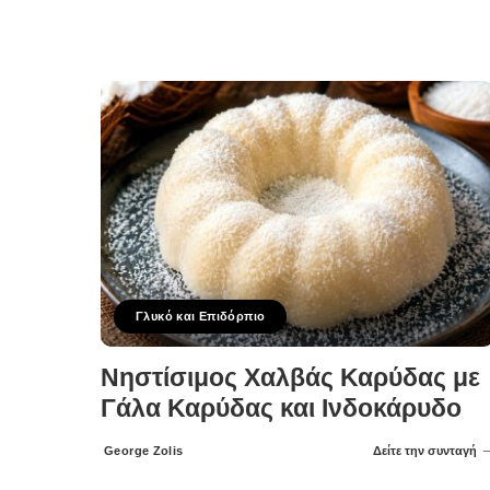
Posted
by
Γλυκό και Επιδόρπιο
Νηστίσιμος Χαλβάς Καρύδας με
Γάλα Καρύδας και Ινδοκάρυδο
George Zolis
Δείτε την συνταγή
Posted
by