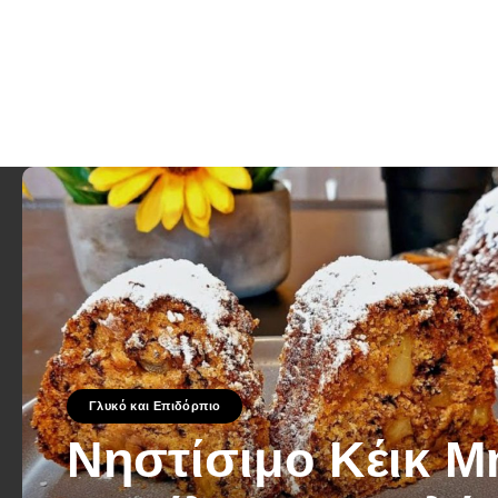
Γλυκό και Επιδόρπιο
Νηστίσιμο Κέικ Μ