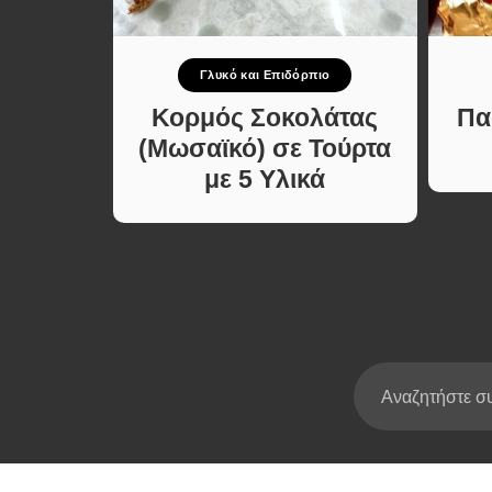
Σούπες κα
Κατσαρόλ
Γλυκό και Επιδόρπιο
Χορτοφαγι
Συνταγές
 με
Κορμός Σοκολάτας
Πα
ύλλο
(Μωσαϊκό) σε Τούρτα
ύκολη
με 5 Υλικά
νταγή