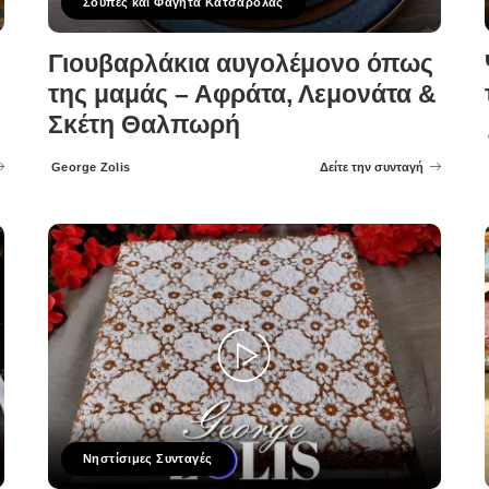
Σούπες και Φαγητά Κατσαρόλας
Γιουβαρλάκια αυγολέμονο όπως
της μαμάς – Αφράτα, Λεμονάτα &
Σκέτη Θαλπωρή
George Zolis
Δείτε την συνταγή
Posted
by
Νηστίσιμες Συνταγές