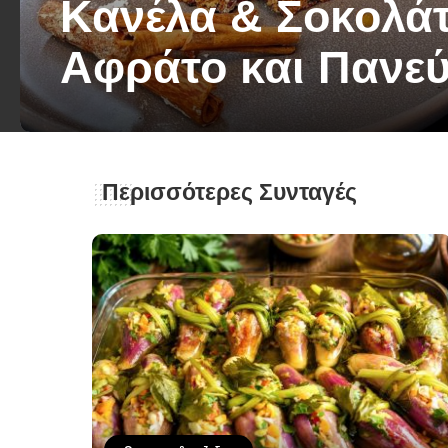
Κανέλα & Σοκολάτ
Αφράτο και Πανε
George Zolis
26 Φεβρουαρίου 2026
Posted
by
Περισσότερες Συνταγές