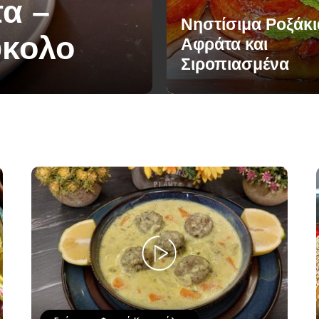
α –
Νηστίσιμα Ροξάκι
ύκολο
Αφράτα και
Σιροπιασμένα