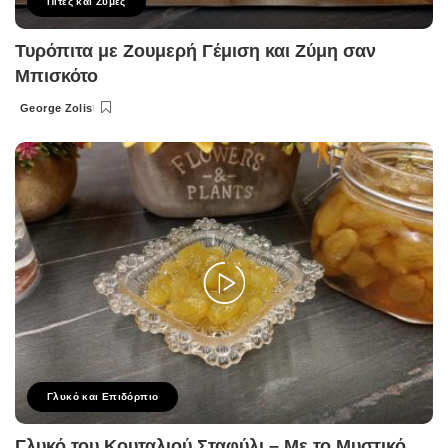
Πίτες και Ζύμες
Τυρόπιτα με Ζουμερή Γέμιση και Ζύμη σαν
Μπισκότο
George Zolis
Posted
by
Γλυκό και Επιδόρπιο
Γλυκό του Κουταλιού Σταφύλι – Με το Μυστικό