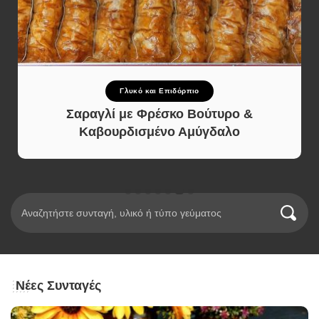
Γλυκό και Επιδόρπιο
Σαραγλί με Φρέσκο Βούτυρο &
Καβουρδισμένο Αμύγδαλο
Νέες Συνταγές