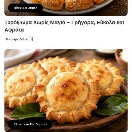
Πίτες και Ζύμες
Τυρόψωμα Χωρίς Μαγιά – Γρήγορα, Εύκολα και
Αφράτα
George Zolis
Posted
by
Γλυκό και Επιδόρπιο