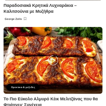
Παραδοσιακά Κρητικά Λυχναράκια –
Καλιτσούνια με Μυζήθρα
George Zolis
Posted
by
Ορεκτικα & μεζεδες
Το Πιο Εύκολο Αλμυρό Κέικ Μελιτζάνας που θα
Φτιάχνεις Συνέχεια