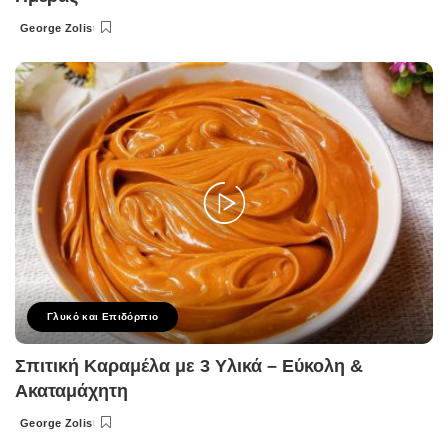
George Zolis
Posted
by
Γλυκό και Επιδόρπιο
Σπιτική Καραμέλα με 3 Υλικά – Εύκολη &
Ακαταμάχητη
George Zolis
Posted