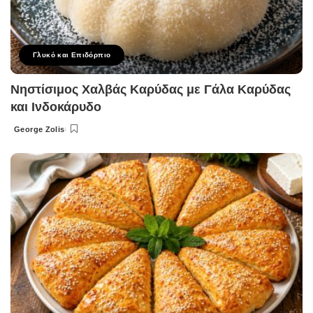
Γλυκό και Επιδόρπιο
Νηστίσιμος Χαλβάς Καρύδας με Γάλα Καρύδας
και Ινδοκάρυδο
George Zolis
Posted
by