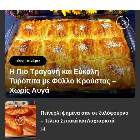
Πίτες και Ζύμες
Η Πιο Τραγανή και Εύκολη
Τυρόπιτα με Φύλλο Κρούστας –
Χωρίς Αυγά
George Zolis
20 Σεπτεμβρίου 2025
Posted
by
Πεϊνερλί ψημένα σαν σε ξυλόφουρνο
– Τέλεια Σπιτικά και Λαχταριστά