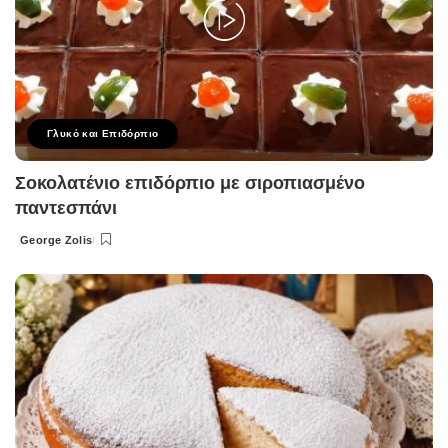
Γλυκό και Επιδόρπιο
Σοκολατένιο επιδόρπιο με σιροπιασμένο
παντεσπάνι
George Zolis
Posted
by