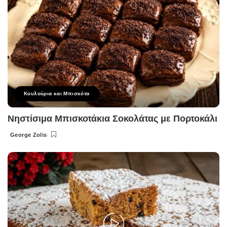
Κουλούρια και Μπισκότα
Νηστίσιμα Μπισκοτάκια Σοκολάτας με Πορτοκάλι
George Zolis
Posted
by