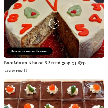
Χριστουγεννιάτικες Συνταγές
Βασιλόπιτα Κέικ σε 5 λεπτά χωρίς μίξερ
George Zolis
Posted
by