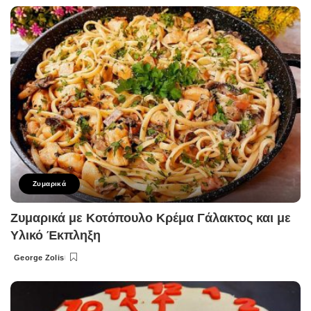
by
Ζυμαρικά
Ζυμαρικά με Κοτόπουλο Κρέμα Γάλακτος και με
Υλικό Έκπληξη
George Zolis
Posted
by