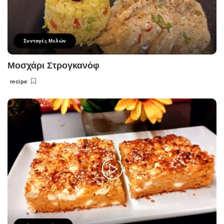
Συνταγές Μελών
Μοσχάρι Στρογκανόφ
recipe
Posted
by