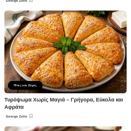
George Zolis
Posted
by
Πίτες και Ζύμες
Τυρόψωμα Χωρίς Μαγιά – Γρήγορα, Εύκολα και
Αφράτα
George Zolis
Posted
by