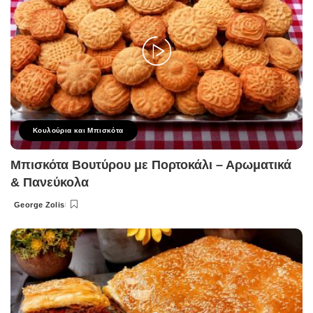
Κουλούρια και Μπισκότα
Μπισκότα Βουτύρου με Πορτοκάλι – Αρωματικά
& Πανεύκολα
George Zolis
Posted
by