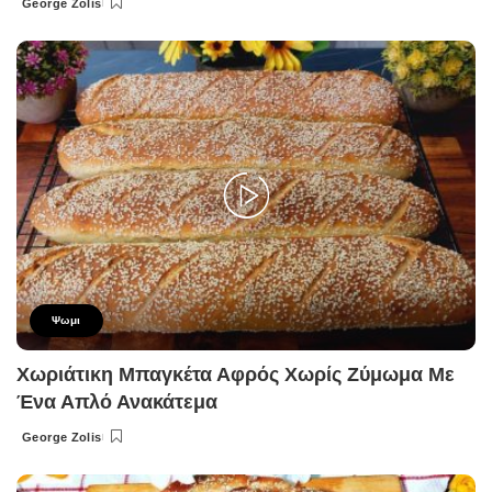
George Zolis
Posted
by
Ψωμι
Χωριάτικη Μπαγκέτα Αφρός Χωρίς Ζύμωμα Με
Ένα Απλό Ανακάτεμα
George Zolis
Posted
by