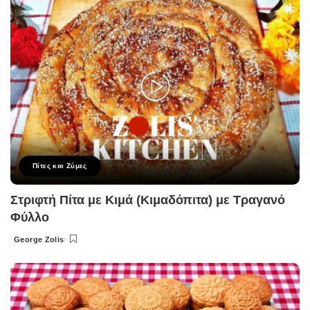
Πίτες και Ζύμες
Στριφτή Πίτα με Κιμά (Κιμαδόπιτα) με Τραγανό
Φύλλο
George Zolis
Posted
by