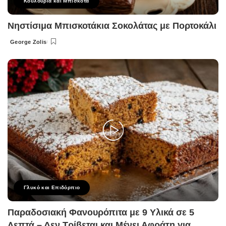
Κουλούρια και Μπισκότα
Νηστίσιμα Μπισκοτάκια Σοκολάτας με Πορτοκάλι
George Zolis
Posted
by
Γλυκό και Επιδόρπιο
Παραδοσιακή Φανουρόπιτα με 9 Υλικά σε 5
Λεπτά – Δεν Τρίβεται και Μένει Αφράτη για