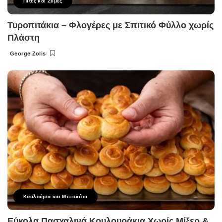
Πίτες και Ζύμες
Τυροπιτάκια – Φλογέρες με Σπιτικό Φύλλο χωρίς
Πλάστη
George Zolis
Posted
by
Κουλούρια και Μπισκότα
Εύκολα Πασχαλινά Κουλουράκια Χωρίς Μίξερ &