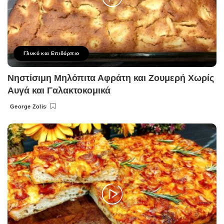
Γλυκό και Επιδόρπιο
Νηστίσιμη Μηλόπιτα Αφράτη και Ζουμερή Χωρίς
Αυγά και Γαλακτοκομικά
George Zolis
Posted
by