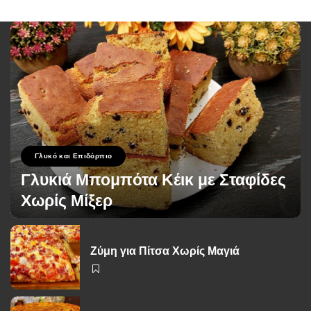
Γλυκό και Επιδόρπιο
Γλυκιά Μπομπότα Κέικ με Σταφίδες
Χωρίς Μίξερ
George Zolis
1 Ιουνίου 2026
Posted
by
Ζύμη για Πίτσα Χωρίς Μαγιά