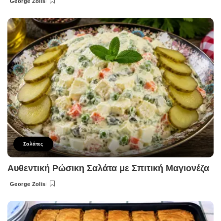
George Zolis
Posted
by
Σαλάτες
Αυθεντική Ρώσικη Σαλάτα με Σπιτική Μαγιονέζα
George Zolis
Posted
by