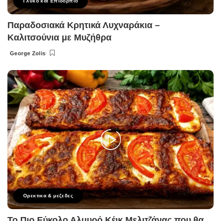
Γλυκό και Επιδόρπιο
Παραδοσιακά Κρητικά Λυχναράκια –
Καλιτσούνια με Μυζήθρα
George Zolis
Posted
by
Ορεκτικα & μεζεδες
Το Πιο Εύκολο Αλμυρό Κέικ Μελιτζάνας που θα