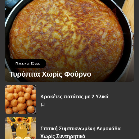
Πίτες και Ζύμες
Τυρόπιτα Χωρίς Φούρνο
George Zolis
17 Σεπτεμβρίου 2024
Posted
by
Κροκέτες πατάτας με 2 Υλικά
Σπιτική Συμπυκνωμένη Λεμονάδα
Χωρίς Συντηρητικά