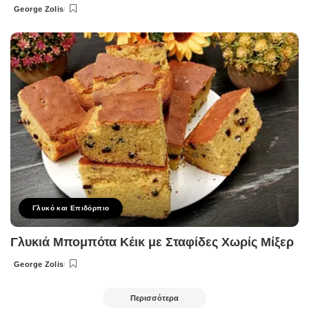
George Zolis
Posted
by
Γλυκό και Επιδόρπιο
Γλυκιά Μπομπότα Κέικ με Σταφίδες Χωρίς Μίξερ
George Zolis
Posted
by
Περισσότερα