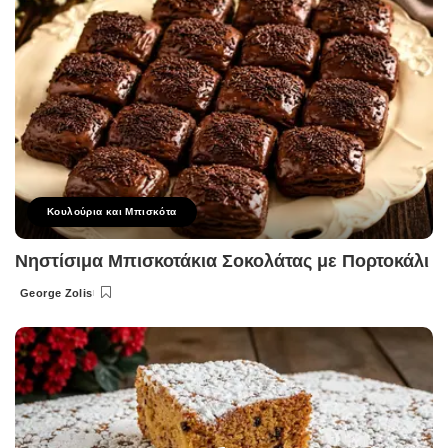
Κουλούρια και Μπισκότα
Νηστίσιμα Μπισκοτάκια Σοκολάτας με Πορτοκάλι
George Zolis
Posted
by