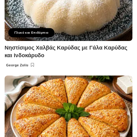
Γλυκό και Επιδόρπιο
Νηστίσιμος Χαλβάς Καρύδας με Γάλα Καρύδας
και Ινδοκάρυδο
George Zolis
Posted
by