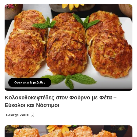
by
Ορεκτικα & μεζεδες
Κολοκυθοκεφτέδες στον Φούρνο με Φέτα –
Εύκολοι και Νόστιμοι
George Zolis
Posted
by