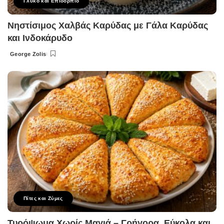
Γλυκό και Επιδόρπιο
Νηστίσιμος Χαλβάς Καρύδας με Γάλα Καρύδας
και Ινδοκάρυδο
George Zolis
Posted
by
Πίτες και Ζύμες
Τυρόψωμα Χωρίς Μαγιά – Γρήγορα, Εύκολα και