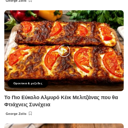
George Zolis
Posted
by
Ορεκτικα & μεζεδες
Το Πιο Εύκολο Αλμυρό Κέικ Μελιτζάνας που θα
Φτιάχνεις Συνέχεια
George Zolis
Posted
by