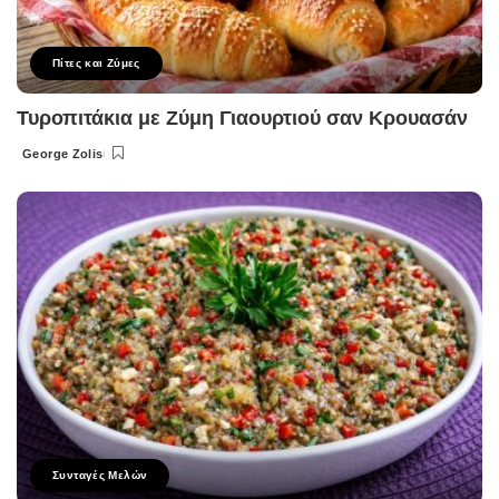
Πίτες και Ζύμες
Τυροπιτάκια με Ζύμη Γιαουρτιού σαν Κρουασάν
George Zolis
Posted
by
Συνταγές Μελών