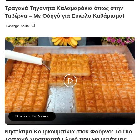
Τραγανά Τηγανητά Καλαμαράκια όπως στην
Ταβέρνα – Με Οδηγό για Εύκολο Καθάρισμα!
George Zolis
Posted
by
Γλυκό και Επιδόρπιο
Νηστίσιμα Κουρκουμπίνια στον Φούρνο: Το Πιο
Τραγανό Σιροπιαστό Γλυκό που Θα Φτιάχνεις