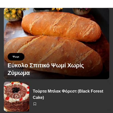
Ψωμι
Εύκολο Σπιτικό Ψωμί Χωρίς
Ζύμωμα
George Zolis
26 Ιουνίου 2026
Posted
by
Τούρτα Μπλακ Φόρεστ (Black Forest
Cake)