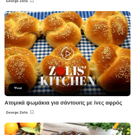
George Zolis
Posted
by
Ψωμι
Ατομικά ψωμάκια για σάντουιτς με ίνες αφρός
George Zolis
Posted
by