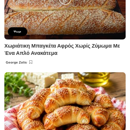
Ψωμι
Χωριάτικη Μπαγκέτα Αφρός Χωρίς Ζύμωμα Με
Ένα Απλό Ανακάτεμα
George Zolis
Posted
by