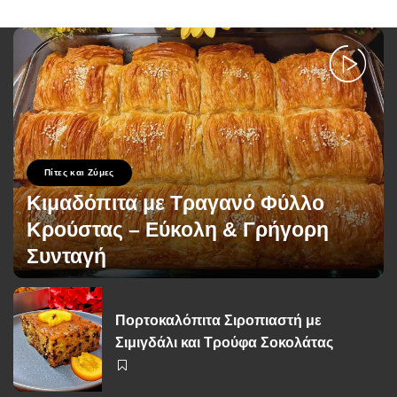
Πίτες και Ζύμες
Κιμαδόπιτα με Τραγανό Φύλλο
Κρούστας – Εύκολη & Γρήγορη
Συνταγή
George Zolis
5 Οκτωβρίου 2025
Posted
by
Πορτοκαλόπιτα Σιροπιαστή με
Σιμιγδάλι και Τρούφα Σοκολάτας