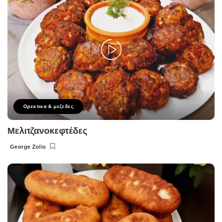
Ορεκτικα & μεζεδες
Μελιτζανοκεφτέδες
George Zolis
Posted
by