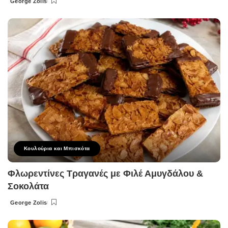
George Zolis
Posted
by
Κουλούρια και Μπισκότα
Φλωρεντίνες Τραγανές με Φιλέ Αμυγδάλου &
Σοκολάτα
George Zolis
Posted
by