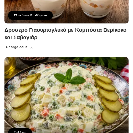
Γλυκό και Επιδόρπιο
Δροσερό Γιαουρτογλυκό με Κομπόστα Βερίκοκο
και Σαβαγιάρ
George Zolis
Posted
by
Σαλάτες