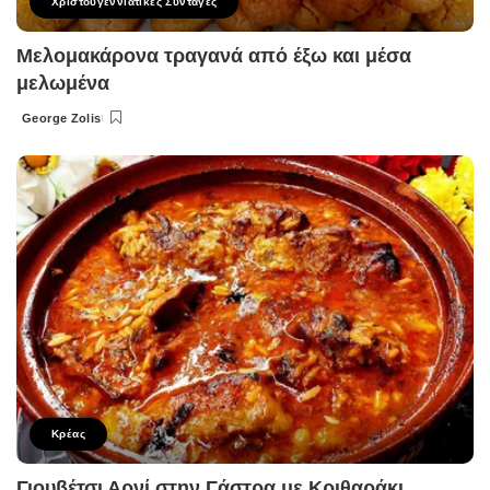
Χριστουγεννιάτικες Συνταγές
Μελομακάρονα τραγανά από έξω και μέσα
μελωμένα
George Zolis
Posted
by
Κρέας
Γιουβέτσι Αρνί στην Γάστρα με Κριθαράκι