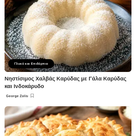
Γλυκό και Επιδόρπιο
Νηστίσιμος Χαλβάς Καρύδας με Γάλα Καρύδας
και Ινδοκάρυδο
George Zolis
Posted
by