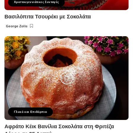
Χριστουγεννιάτικες Συνταγές
Βασιλόπιτα Τσουρέκι με Σοκολάτα
George Zolis
Posted
by
Γλυκό και Επιδόρπιο
Αφράτο Κέικ Βανίλια Σοκολάτα στη Φριτέζα