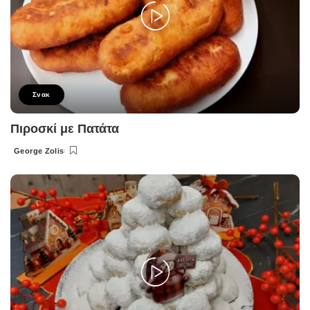
Σνακ
Πιροσκί με Πατάτα
George Zolis
Posted
by