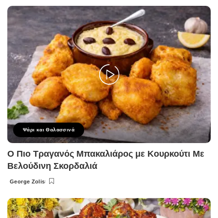
by
Ψάρι και Θαλασσινά
Ο Πιο Τραγανός Μπακαλιάρος με Κουρκούτι Με
Βελούδινη Σκορδαλιά
George Zolis
Posted
by