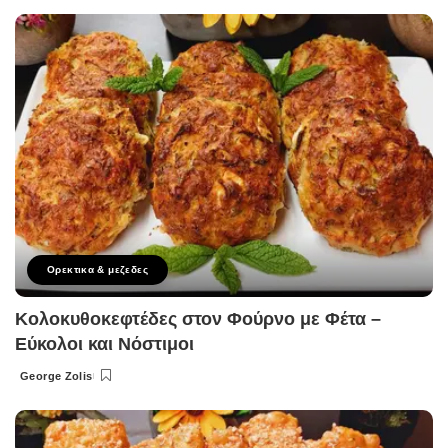
by
Ορεκτικα & μεζεδες
Κολοκυθοκεφτέδες στον Φούρνο με Φέτα –
Εύκολοι και Νόστιμοι
George Zolis
Posted
by