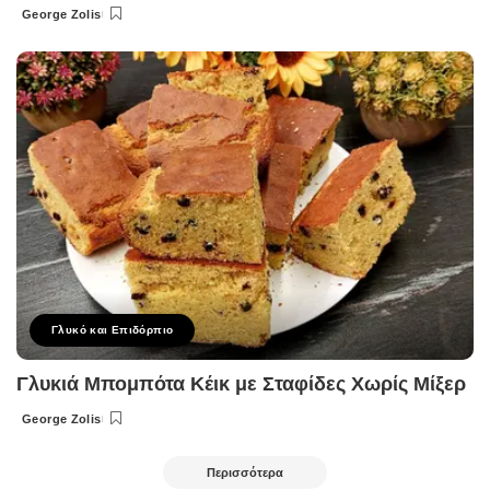
George Zolis
Posted
by
Γλυκό και Επιδόρπιο
Γλυκιά Μπομπότα Κέικ με Σταφίδες Χωρίς Μίξερ
George Zolis
Posted
by
Περισσότερα