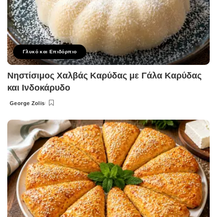
Γλυκό και Επιδόρπιο
Νηστίσιμος Χαλβάς Καρύδας με Γάλα Καρύδας
και Ινδοκάρυδο
George Zolis
Posted
by