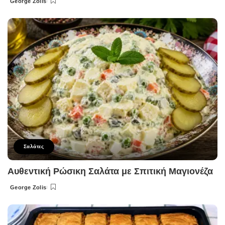
George Zolis
Posted
by
Σαλάτες
Αυθεντική Ρώσικη Σαλάτα με Σπιτική Μαγιονέζα
George Zolis
Posted
by