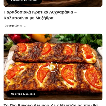
Γλυκό και Επιδόρπιο
Παραδοσιακά Κρητικά Λυχναράκια –
Καλιτσούνια με Μυζήθρα
George Zolis
Posted
by
Ορεκτικα & μεζεδες
Το Πιο Εύκολο Αλμυρό Κέικ Μελιτζάνας που θα