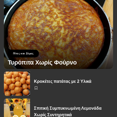
Πίτες και Ζύμες
Τυρόπιτα Χωρίς Φούρνο
George Zolis
17 Σεπτεμβρίου 2024
Posted
by
Κροκέτες πατάτας με 2 Υλικά
Σπιτική Συμπυκνωμένη Λεμονάδα
Χωρίς Συντηρητικά