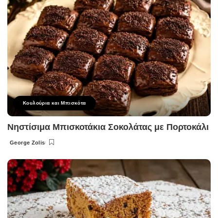
Κουλούρια και Μπισκότα
Νηστίσιμα Μπισκοτάκια Σοκολάτας με Πορτοκάλι
George Zolis
Posted
by