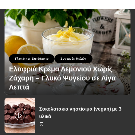
Γλυκό και Επιδόρπιο
Συνταγές Μελών
Ελαφριά Κρέμα Λεμονιού Χωρίς
Ζάχαρη – Γλυκό Ψυγείου σε Λίγα
Λεπτά
George Zolis
1 Ιουλίου 2026
Posted
by
Σοκολατάκια νηστίσιμα (vegan) με 3
υλικά