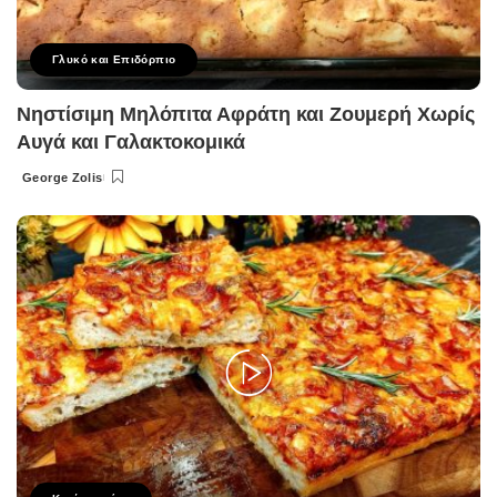
Γλυκό και Επιδόρπιο
Νηστίσιμη Μηλόπιτα Αφράτη και Ζουμερή Χωρίς
Αυγά και Γαλακτοκομικά
George Zolis
Posted
by