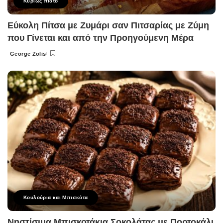
Κυρίως πιάτο
Εύκολη Πίτσα με Ζυμάρι σαν Πιτσαρίας με Ζύμη
που Γίνεται και από την Προηγούμενη Μέρα
George Zolis
Posted
by
Κουλούρια και Μπισκότα
Νηστίσιμα Μπισκοτάκια Σοκολάτας με Πορτοκάλι