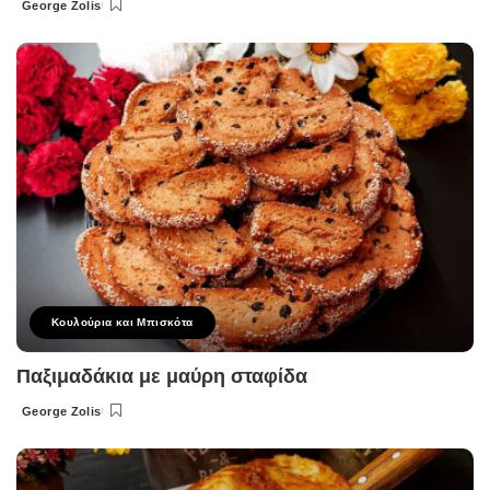
George Zolis
Posted
by
Κουλούρια και Μπισκότα
Παξιμαδάκια με μαύρη σταφίδα
George Zolis
Posted
by