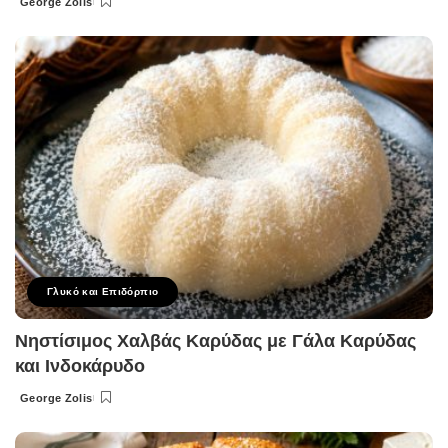
George Zolis
Posted
by
Γλυκό και Επιδόρπιο
Νηστίσιμος Χαλβάς Καρύδας με Γάλα Καρύδας
και Ινδοκάρυδο
George Zolis
Posted
by