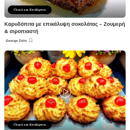
Γλυκό και Επιδόρπιο
Καρυδόπιτα με επικάλυψη σοκολάτας – Ζουμερή
& σιροπιαστή
George Zolis
Posted
by
Γλυκό και Επιδόρπιο