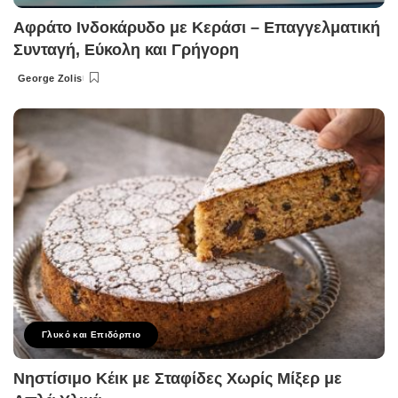
Αφράτο Ινδοκάρυδο με Κεράσι – Επαγγελματική
Συνταγή, Εύκολη και Γρήγορη
George Zolis
Posted
by
Γλυκό και Επιδόρπιο
Νηστίσιμο Κέικ με Σταφίδες Χωρίς Μίξερ με