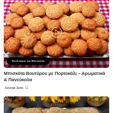
Κουλούρια και Μπισκότα
Μπισκότα Βουτύρου με Πορτοκάλι – Αρωματικά
& Πανεύκολα
George Zolis
Posted
by