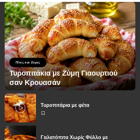
Πίτες και Ζύμες
Τυροπιτάκια με Ζύμη Γιαουρτιού
σαν Κρουασάν
George Zolis
12 Ιουλίου 2026
Posted
by
Τυροπιτάρια με φέτα
Γαλατόπιτα Χωρίς Φύλλο με