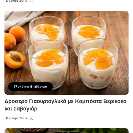
George Zolis
Posted
by
Γλυκό και Επιδόρπιο
Δροσερό Γιαουρτογλυκό με Κομπόστα Βερίκοκο
και Σαβαγιάρ
George Zolis
Posted
by