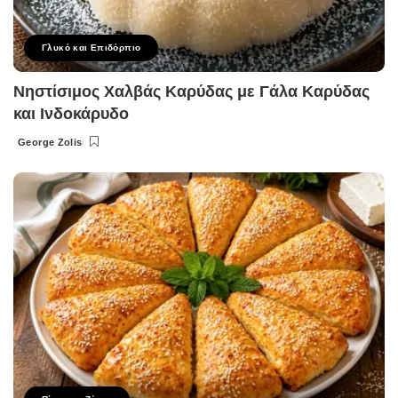
Γλυκό και Επιδόρπιο
Νηστίσιμος Χαλβάς Καρύδας με Γάλα Καρύδας
και Ινδοκάρυδο
George Zolis
Posted
by