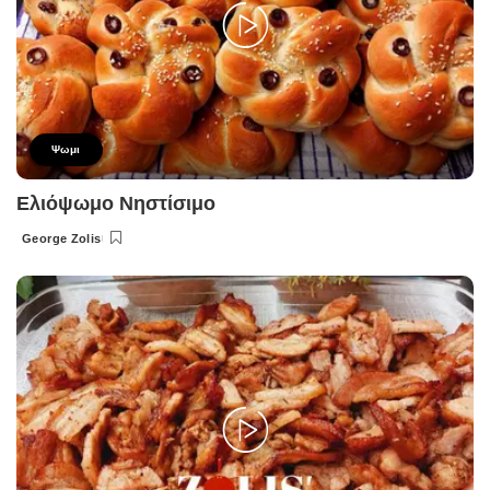
Ψωμι
Ελιόψωμο Νηστίσιμο
George Zolis
Posted
by