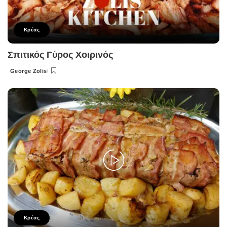
Κρέας
Σπιτικός Γύρος Χοιρινός
George Zolis
Posted
by
Κρέας