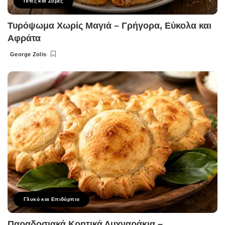
Πίτες και Ζύμες
Τυρόψωμα Χωρίς Μαγιά – Γρήγορα, Εύκολα και
Αφράτα
George Zolis
Posted
by
Γλυκό και Επιδόρπιο
Παραδοσιακά Κρητικά Λυχναράκια –