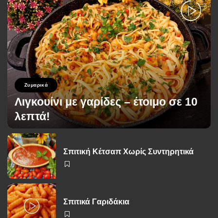
Ζυμαρικά
Λιγκουίνι με γαρίδες – έτοιμο σε 10
λεπτά!
George Zolis
26 Νοεμβρίου 2025
Posted
by
Σπιτική Κέτσαπ Χωρίς Συντηρητικά
Σπιτικά Γαριδάκια