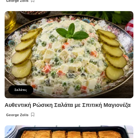
George Zolis
Posted
by
Σαλάτες
Αυθεντική Ρώσικη Σαλάτα με Σπιτική Μαγιονέζα
George Zolis
Posted
by