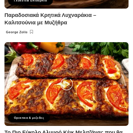
Γλυκό και Επιδόρπιο
Παραδοσιακά Κρητικά Λυχναράκια –
Καλιτσούνια με Μυζήθρα
George Zolis
Posted
by
Ορεκτικα & μεζεδες
Το Πιο Εύκολο Αλμυρό Κέικ Μελιτζάνας που θα