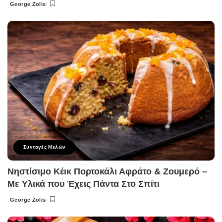
George Zolis
Posted
by
Συνταγές Μελών
Νηστίσιμο Κέικ Πορτοκάλι Αφράτο & Ζουμερό –
Με Υλικά που Έχεις Πάντα Στο Σπίτι
George Zolis
Posted
by