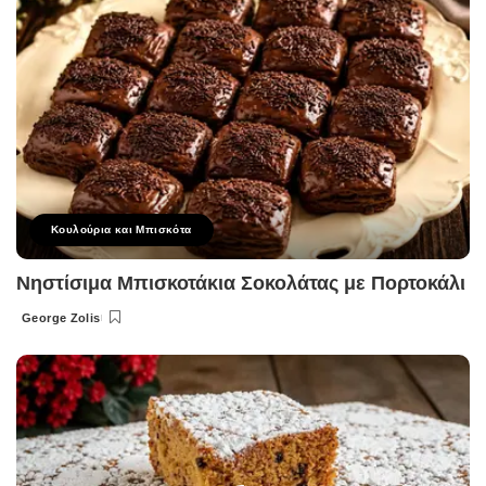
Κουλούρια και Μπισκότα
Νηστίσιμα Μπισκοτάκια Σοκολάτας με Πορτοκάλι
George Zolis
Posted
by