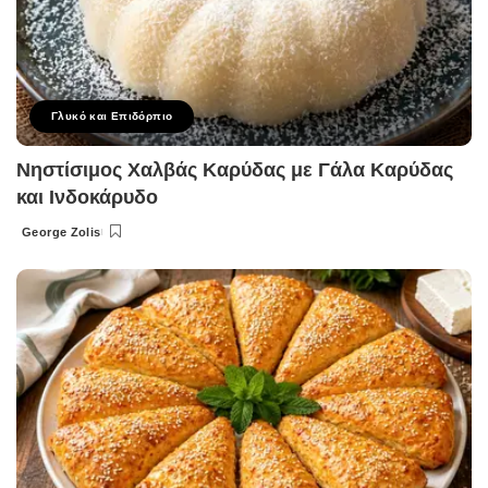
Γλυκό και Επιδόρπιο
Νηστίσιμος Χαλβάς Καρύδας με Γάλα Καρύδας
και Ινδοκάρυδο
George Zolis
Posted
by