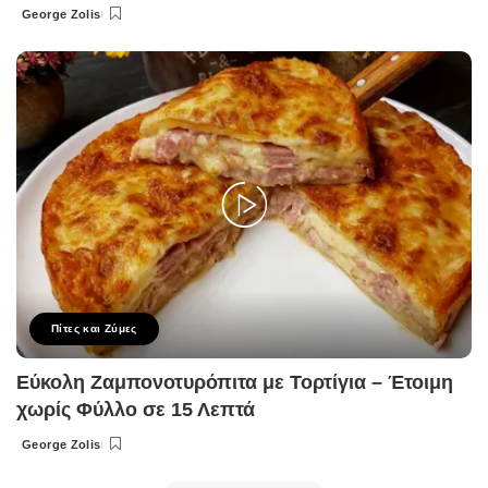
George Zolis
Posted
by
Πίτες και Ζύμες
Εύκολη Ζαμπονοτυρόπιτα με Τορτίγια – Έτοιμη
χωρίς Φύλλο σε 15 Λεπτά
George Zolis
Posted
by