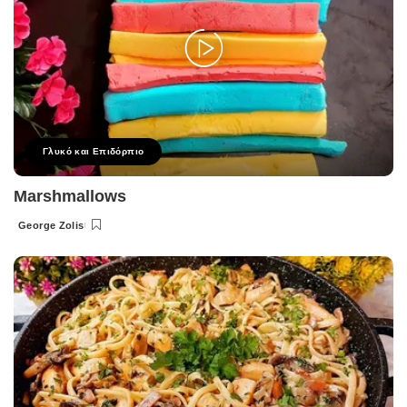
Γλυκό και Επιδόρπιο
Marshmallows
George Zolis
Posted
by