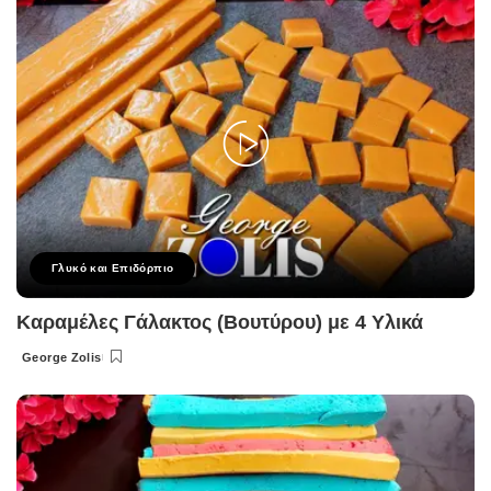
Γλυκό και Επιδόρπιο
Καραμέλες Γάλακτος (Βουτύρου) με 4 Υλικά
George Zolis
Posted
by