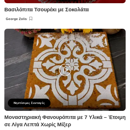
Βασιλόπιτα Τσουρέκι με Σοκολάτα
George Zolis
Posted
by
Νηστίσιμες Συνταγές
Μοναστηριακή Φανουρόπιτα με 7 Υλικά – Έτοιμη
σε Λίγα Λεπτά Χωρίς Μίξερ